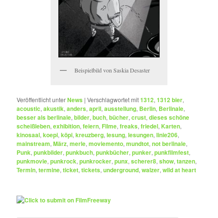
Beispielbild von Saskia Desaster
Veröffentlicht unter
News
|
Verschlagwortet mit
1312
,
1312 bier
,
acoustic
,
akustik
,
anders
,
april
,
ausstellung
,
Berlin
,
Berlinale
,
besser als berlinale
,
bilder
,
buch
,
bücher
,
crust
,
dieses schöne
scheißleben
,
exhibition
,
feiern
,
Filme
,
freaks
,
friedel
,
Karten
,
kinosaal
,
koepi
,
köpi
,
kreuzberg
,
lesung
,
lesungen
,
linie206
,
mainstream
,
März
,
merle
,
moviemento
,
mundtot
,
not berlinale
,
Punk
,
punkbilder
,
punkbuch
,
punkbücher
,
punker
,
punkfilmfest
,
punkmovie
,
punkrock
,
punkrocker
,
punx
,
scherer8
,
show
,
tanzen
,
Termin
,
termine
,
ticket
,
tickets
,
underground
,
walzer
,
wild at heart