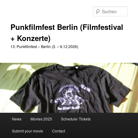
Zum
Zum
primären
sekundären
Such
Inhalt
Inhalt
springen
springen
Punkfilmfest Berlin (Filmfestival
+ Konzerte)
13. Punkfilmfest – Berlin (3. – 6.12.2026)
Hauptmenü
News
Movies 2025
Schedule/ Tickets
Submit your movie
Contact