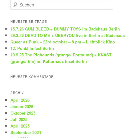
S
u
c
h
NEUESTE BEITRÄGE
e
15.7.26 GUM BLEED + DUMMY TOYS im Badehaus Berlin
n
29.3.26 DEAD TO ME + ÜBERYOU live in Berlin at Badehaus
Queer as Punk – 23rd october – 8 pm – Lichtblick Kino
12. Punkfilmfest Berlin
19.9.25 The Pighounds (grunge/ Dortmund) + KNAST
(grunge/ Bln) im Kulturhaus Insel Berlin
NEUESTE KOMMENTARE
ARCHIV
April 2026
Januar 2026
Oktober 2025
Juli 2025
April 2025
September 2024