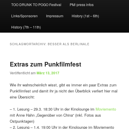
TOO DRUNK TO POGO Festival
PM/ press infos
Links/Sponsoren
Impressum
History (1st – 6th)
History (7th – 11th)
SCHLAGWORTARCHIV:
BESSER ALS BERLINALE
Extras zum Punkfilmfest
Veröffentlicht am
März 13, 2017
Wie ihr wahrscheinlich wisst, gibt es immer ein paar Extras zum
Punkfilmfest und damit ihr ja nicht den Überblick verliert hier mal
eine Übersicht:
– 1. Lesung – 29.3. 18:30 Uhr in der Kinolounge im
Moviemento
mit Anne Hahn „Gegenüber von China“ (inkl. Fotos aus
Ostpunktagen)
– 2. Lesung – 1.4. 19:00 Uhr in der Kinolounge im Moviemento