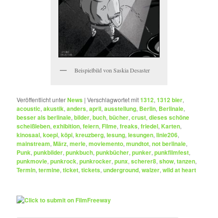
Beispielbild von Saskia Desaster
Veröffentlicht unter
News
|
Verschlagwortet mit
1312
,
1312 bier
,
acoustic
,
akustik
,
anders
,
april
,
ausstellung
,
Berlin
,
Berlinale
,
besser als berlinale
,
bilder
,
buch
,
bücher
,
crust
,
dieses schöne
scheißleben
,
exhibition
,
feiern
,
Filme
,
freaks
,
friedel
,
Karten
,
kinosaal
,
koepi
,
köpi
,
kreuzberg
,
lesung
,
lesungen
,
linie206
,
mainstream
,
März
,
merle
,
moviemento
,
mundtot
,
not berlinale
,
Punk
,
punkbilder
,
punkbuch
,
punkbücher
,
punker
,
punkfilmfest
,
punkmovie
,
punkrock
,
punkrocker
,
punx
,
scherer8
,
show
,
tanzen
,
Termin
,
termine
,
ticket
,
tickets
,
underground
,
walzer
,
wild at heart