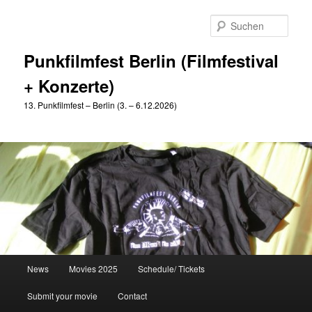
Zum
Zum
primären
sekundären
Such
Inhalt
Inhalt
springen
springen
Punkfilmfest Berlin (Filmfestival
+ Konzerte)
13. Punkfilmfest – Berlin (3. – 6.12.2026)
Hauptmenü
News
Movies 2025
Schedule/ Tickets
Submit your movie
Contact