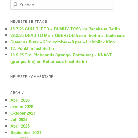
S
u
c
h
NEUESTE BEITRÄGE
e
15.7.26 GUM BLEED + DUMMY TOYS im Badehaus Berlin
n
29.3.26 DEAD TO ME + ÜBERYOU live in Berlin at Badehaus
Queer as Punk – 23rd october – 8 pm – Lichtblick Kino
12. Punkfilmfest Berlin
19.9.25 The Pighounds (grunge/ Dortmund) + KNAST
(grunge/ Bln) im Kulturhaus Insel Berlin
NEUESTE KOMMENTARE
ARCHIV
April 2026
Januar 2026
Oktober 2025
Juli 2025
April 2025
September 2024