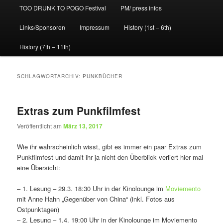
TOO DRUNK TO POGO Festival
PM/ press infos
Links/Sponsoren
Impressum
History (1st – 6th)
History (7th – 11th)
SCHLAGWORTARCHIV:
PUNKBÜCHER
Extras zum Punkfilmfest
Veröffentlicht am
März 13, 2017
Wie ihr wahrscheinlich wisst, gibt es immer ein paar Extras zum
Punkfilmfest und damit ihr ja nicht den Überblick verliert hier mal
eine Übersicht:
– 1. Lesung – 29.3. 18:30 Uhr in der Kinolounge im
Moviemento
mit Anne Hahn „Gegenüber von China“ (inkl. Fotos aus
Ostpunktagen)
– 2. Lesung – 1.4. 19:00 Uhr in der Kinolounge im Moviemento