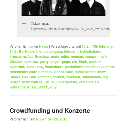
Tickets unter:
http://www.koka36.de/subhumans+u.k._ticket_79525.html
Veröffentlicht unter
News
|
Verschlagwortet mit
13.2.
,
13th february
,
14.2.
,
Berlin
,
berliner
,
cassiopeia
,
februar
,
friedrichshain
,
kreuzberg
,
live
,
liveshow
,
mate
,
mitte
,
montag
,
mugge
,
musik
,
Oktober
,
ostkreuz
,
party
,
pogen
,
pogo
,
pre
,
Punk
,
punken
,
punkrock
,
punkshow
,
Punkshows
,
punkshowsinberlin
,
revaler str.
,
rosenthaler platz
,
schnaps
,
Schokolade
,
schokoladen
,
show
,
Shows
,
Ska
,
soli
,
sommer
,
sorben
,
sorbisch
,
Subhumans
,
tag
,
tanzen
,
them bailers
,
TIP
,
u8
,
underground
,
valentinstag
,
wahrschauer str.
,
WAYL
,
Zitty
Crowdfunding und Konzerte
Veröffentlicht am
November 28, 2016