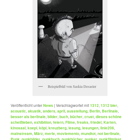
Beispielbild von Saskia Desaster
Veröffentlicht unter
News
|
Verschlagwortet mit
1312
,
1312 bier
,
acoustic
,
akustik
,
anders
,
april
,
ausstellung
,
Berlin
,
Berlinale
,
besser als berlinale
,
bilder
,
buch
,
bücher
,
crust
,
dieses schöne
scheißleben
,
exhibition
,
feiern
,
Filme
,
freaks
,
friedel
,
Karten
,
kinosaal
,
koepi
,
köpi
,
kreuzberg
,
lesung
,
lesungen
,
linie206
,
mainstream
,
März
,
merle
,
moviemento
,
mundtot
,
not berlinale
,
Punk
,
punkbilder
,
punkbuch
,
punkbücher
,
punker
,
punkfilmfest
,