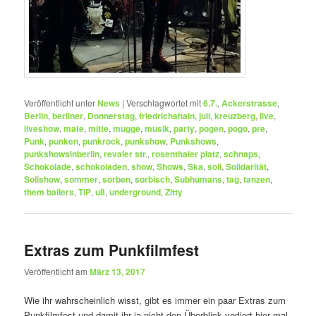
Veröffentlicht unter
News
|
Verschlagwortet mit
6.7.
,
Ackerstrasse
,
Berlin
,
berliner
,
Donnerstag
,
friedrichshain
,
juli
,
kreuzberg
,
live
,
liveshow
,
mate
,
mitte
,
mugge
,
musik
,
party
,
pogen
,
pogo
,
pre
,
Punk
,
punken
,
punkrock
,
punkshow
,
Punkshows
,
punkshowsinberlin
,
revaler str.
,
rosenthaler platz
,
schnaps
,
Schokolade
,
schokoladen
,
show
,
Shows
,
Ska
,
soli
,
Solidarität
,
Solishow
,
sommer
,
sorben
,
sorbisch
,
Subhumans
,
tag
,
tanzen
,
them bailers
,
TIP
,
u8
,
underground
,
Zitty
Extras zum Punkfilmfest
Veröffentlicht am
März 13, 2017
Wie ihr wahrscheinlich wisst, gibt es immer ein paar Extras zum
Punkfilmfest und damit ihr ja nicht den Überblick verliert hier mal