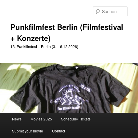
Zum
Zum
primären
sekundären
Such
Inhalt
Inhalt
springen
springen
Punkfilmfest Berlin (Filmfestival
+ Konzerte)
13. Punkfilmfest – Berlin (3. – 6.12.2026)
Hauptmenü
News
Movies 2025
Schedule/ Tickets
Submit your movie
Contact