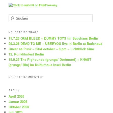
S
u
c
h
NEUESTE BEITRÄGE
e
15.7.26 GUM BLEED + DUMMY TOYS im Badehaus Berlin
n
29.3.26 DEAD TO ME + ÜBERYOU live in Berlin at Badehaus
Queer as Punk – 23rd october – 8 pm – Lichtblick Kino
12. Punkfilmfest Berlin
19.9.25 The Pighounds (grunge/ Dortmund) + KNAST
(grunge/ Bln) im Kulturhaus Insel Berlin
NEUESTE KOMMENTARE
ARCHIV
April 2026
Januar 2026
Oktober 2025
Juli 2025