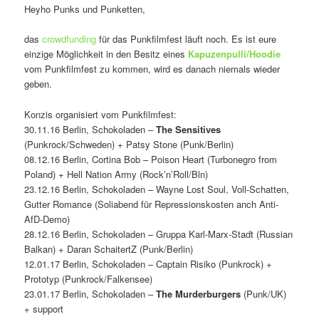
Heyho Punks und Punketten,
das
crowdfunding
für das Punkfilmfest läuft noch. Es ist eure
einzige Möglichkeit in den Besitz eines
Kapuzenpulli/Hoodie
vom Punkfilmfest zu kommen, wird es danach niemals wieder
geben.
Konzis organisiert vom Punkfilmfest:
30.11.16 Berlin, Schokoladen –
The Sensitives
(Punkrock/Schweden) + Patsy Stone (Punk/Berlin)
08.12.16 Berlin, Cortina Bob – Poison Heart (Turbonegro from
Poland) + Hell Nation Army (Rock’n’Roll/Bln)
23.12.16 Berlin, Schokoladen – Wayne Lost Soul, Voll-Schatten,
Gutter Romance (Soliabend für Repressionskosten anch Anti-
AfD-Demo)
28.12.16 Berlin, Schokoladen – Gruppa Karl-Marx-Stadt (Russian
Balkan) + Daran SchaitertZ (Punk/Berlin)
12.01.17 Berlin, Schokoladen – Captain Risiko (Punkrock) +
Prototyp (Punkrock/Falkensee)
23.01.17 Berlin, Schokoladen –
The Murderburgers
(Punk/UK)
+ support