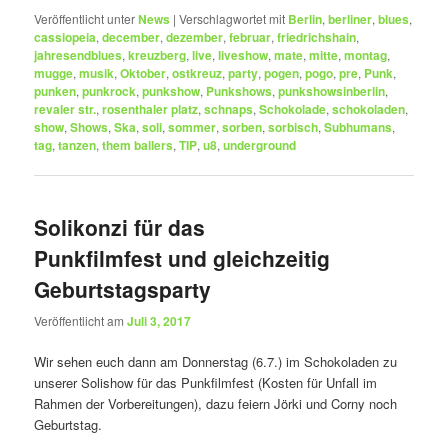
Veröffentlicht unter
News
|
Verschlagwortet mit
Berlin
,
berliner
,
blues
,
cassiopeia
,
december
,
dezember
,
februar
,
friedrichshain
,
jahresendblues
,
kreuzberg
,
live
,
liveshow
,
mate
,
mitte
,
montag
,
mugge
,
musik
,
Oktober
,
ostkreuz
,
party
,
pogen
,
pogo
,
pre
,
Punk
,
punken
,
punkrock
,
punkshow
,
Punkshows
,
punkshowsinberlin
,
revaler str.
,
rosenthaler platz
,
schnaps
,
Schokolade
,
schokoladen
,
show
,
Shows
,
Ska
,
soli
,
sommer
,
sorben
,
sorbisch
,
Subhumans
,
tag
,
tanzen
,
them bailers
,
TIP
,
u8
,
underground
Solikonzi für das
Punkfilmfest und gleichzeitig
Geburtstagsparty
Veröffentlicht am
Juli 3, 2017
Wir sehen euch dann am Donnerstag (6.7.) im Schokoladen zu
unserer Solishow für das Punkfilmfest (Kosten für Unfall im
Rahmen der Vorbereitungen), dazu feiern Jörki und Corny noch
Geburtstag.