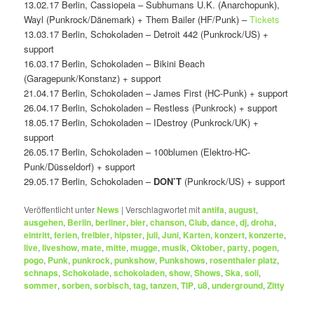
13.02.17 Berlin, Cassiopeia – Subhumans U.K. (Anarchopunk),
Wayl (Punkrock/Dänemark) + Them Bailer (HF/Punk) –
Tickets
13.03.17 Berlin, Schokoladen – Detroit 442 (Punkrock/US) +
support
16.03.17 Berlin, Schokoladen – Bikini Beach
(Garagepunk/Konstanz) + support
21.04.17 Berlin, Schokoladen – James First (HC-Punk) + support
26.04.17 Berlin, Schokoladen – Restless (Punkrock) + support
18.05.17 Berlin, Schokoladen – IDestroy (Punkrock/UK) +
support
26.05.17 Berlin, Schokoladen – 100blumen (Elektro-HC-
Punk/Düsseldorf) + support
29.05.17 Berlin, Schokoladen –
DON’T
(Punkrock/US) + support
Veröffentlicht unter
News
|
Verschlagwortet mit
antifa
,
august
,
ausgehen
,
Berlin
,
berliner
,
bier
,
chanson
,
Club
,
dance
,
dj
,
droha
,
eintritt
,
ferien
,
freibier
,
hipster
,
juli
,
Juni
,
Karten
,
konzert
,
konzerte
,
live
,
liveshow
,
mate
,
mitte
,
mugge
,
musik
,
Oktober
,
party
,
pogen
,
pogo
,
Punk
,
punkrock
,
punkshow
,
Punkshows
,
rosenthaler platz
,
schnaps
,
Schokolade
,
schokoladen
,
show
,
Shows
,
Ska
,
soli
,
sommer
,
sorben
,
sorbisch
,
tag
,
tanzen
,
TIP
,
u8
,
underground
,
Zitty