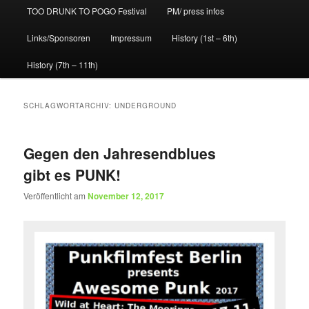
TOO DRUNK TO POGO Festival
PM/ press infos
Links/Sponsoren
Impressum
History (1st – 6th)
History (7th – 11th)
SCHLAGWORTARCHIV:
UNDERGROUND
Gegen den Jahresendblues
gibt es PUNK!
Veröffentlicht am
November 12, 2017