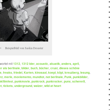
Beispielbild von Saskia Desaster
wortet mit
1312
,
1312 bier
,
acoustic
,
akustik
,
anders
,
april
,
r als berlinale
,
bilder
,
buch
,
bücher
,
crust
,
dieses schöne
e
,
freaks
,
friedel
,
Karten
,
kinosaal
,
koepi
,
köpi
,
kreuzberg
,
lesung
,
rz
,
merle
,
moviemento
,
mundtot
,
not berlinale
,
Punk
,
punkbilder
,
kfilmfest
,
punkmovie
,
punkrock
,
punkrocker
,
punx
,
scherer8
,
et
,
tickets
,
underground
,
walzer
,
wild at heart