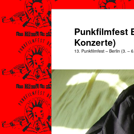
Zum
Zum
primären
sekundären
Inhalt
Inhalt
Punkfilmfest B
springen
springen
Konzerte)
13. Punkfilmfest – Berlin (3. – 