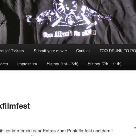
dule/ Tickets
Submit your movie
Contact
TOO DRUNK TO POG
oren
Impressum
History (1st – 6th)
History (7th – 11th)
filmfest
gibt es immer ein paar Extras zum Punkfilmfest und damit