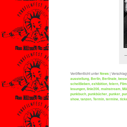
Veröffentlicht unter
News
|
Verschlag
ausstellung
,
Berlin
,
Berlinale
,
besse
scheißleben
,
exhibition
,
feiern
,
Film
lesungen
,
linie206
,
mainstream
,
Mä
punkbuch
,
punkbücher
,
punker
,
pun
show
,
tanzen
,
Termin
,
termine
,
tick