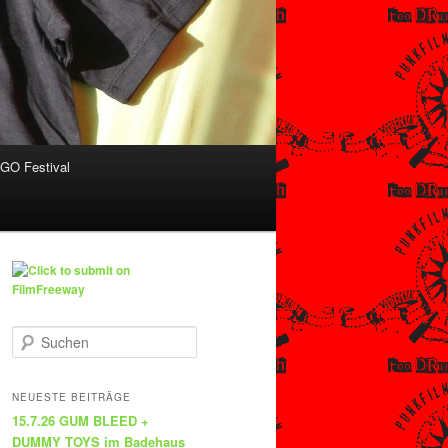
O Festival
S
u
c
h
NEUESTE BEITRÄGE
e
15.7.26 GUM BLEED +
n
DUMMY TOYS im Badehaus