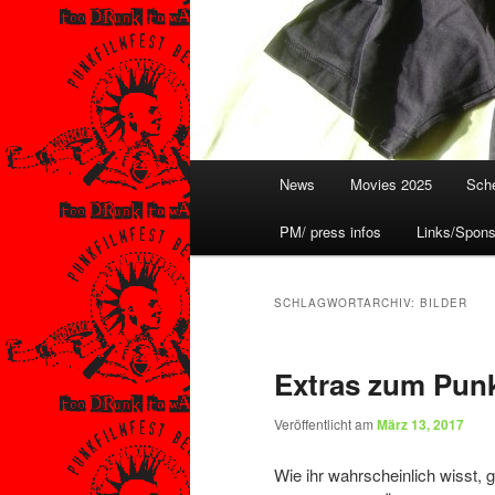
Hauptmenü
News
Movies 2025
Sche
PM/ press infos
Links/Spons
SCHLAGWORTARCHIV:
BILDER
Extras zum Punk
Veröffentlicht am
März 13, 2017
Wie ihr wahrscheinlich wisst, 