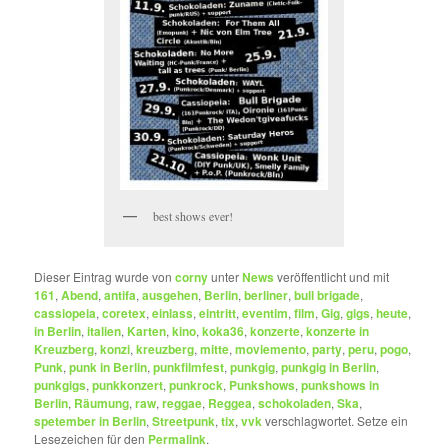
best shows ever!
Dieser Eintrag wurde von
corny
unter
News
veröffentlicht und mit
161
,
Abend
,
antifa
,
ausgehen
,
Berlin
,
berliner
,
bull brigade
,
cassiopeia
,
coretex
,
einlass
,
eintritt
,
eventim
,
film
,
Gig
,
gigs
,
heute
,
in Berlin
,
italien
,
Karten
,
kino
,
koka36
,
konzerte
,
konzerte in
Kreuzberg
,
konzi
,
kreuzberg
,
mitte
,
moviemento
,
party
,
peru
,
pogo
,
Punk
,
punk in Berlin
,
punkfilmfest
,
punkgig
,
punkgig in Berlin
,
punkgigs
,
punkkonzert
,
punkrock
,
Punkshows
,
punkshows in
Berlin
,
Räumung
,
raw
,
reggae
,
Reggea
,
schokoladen
,
Ska
,
spetember in Berlin
,
Streetpunk
,
tix
,
vvk
verschlagwortet. Setze ein
Lesezeichen für den
Permalink
.