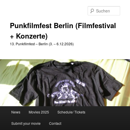
Zum
primären
Such
Inhalt
springen
Punkfilmfest Berlin (Filmfestival
+ Konzerte)
13. Punkfilmfest – Berlin (3. – 6.12.2026)
Hauptmenü
News
Movies 2025
Schedule/ Tickets
Submit your movie
Contact