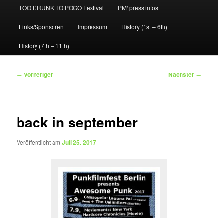
TOO DRUNK TO POGO Festival
PM/ press infos
Links/Sponsoren
Impressum
History (1st – 6th)
History (7th – 11th)
Beitragsnavigation
←
Vorheriger
Nächster
→
back in september
Veröffentlicht am
Juli 25, 2017