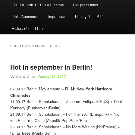
TOO DRUNK TO POGO Festival
PM/ press infos
Links/Sponsoren
Impressum
History (1st – 6th)
History (7th – 11th)
SCHLAGWORTARCHIV:
HEUTE
Hot in september in Berlin!
Veröffentlicht am
August 21, 2017
07.09.17 Berlin, Moviemento –
FILM: New York Hardcore
Chronicles
11.09.17 Berlin, Schokoladen – Zuname (Folkpunk/RUS) + Deaf
Kennedy (Punkcover /Berlin)
21.09.17 Berlin, Schokoladen – For Them All (Emopunk) + Nic
von Elm Tree Circle (Akustik Pop-Punk/Bln)
25.09.17 Berlin, Schokoladen – No More Waiting (Hc/France) +
tall as trees (Punk/ Berlin)