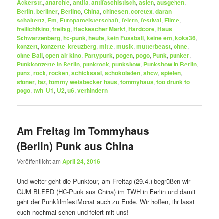
Ackerstr.
,
anarchie
,
antifa
,
antifaschistisch
,
asien
,
ausgehen
,
Berlin
,
berliner
,
Berlino
,
China
,
chinesen
,
coretex
,
daran
schaitertz
,
Em
,
Europameisterschaft
,
feiern
,
festival
,
Filme
,
freilichtkino
,
freitag
,
Hackescher Markt
,
Hardcore
,
Haus
Schwarzenberg
,
hc-punk
,
heute
,
kein Fussball
,
keine em
,
koka36
,
konzert
,
konzerte
,
kreuzberg
,
mitte
,
musik
,
mutterbeast
,
ohne
,
ohne Ball
,
open air kino
,
Partypunk
,
pogen
,
pogo
,
Punk
,
punker
,
Punkkonzerte in Berlin
,
punkrock
,
punkshow
,
Punkshow in Berlin
,
punx
,
rock
,
rocken
,
schicksaal
,
schokoladen
,
show
,
spielen
,
stoner
,
taz
,
tommy weisbecker haus
,
tommyhaus
,
too drunk to
pogo
,
twh
,
U1
,
U2
,
u6
,
verhindern
Am Freitag im Tommyhaus
(Berlin) Punk aus China
Veröffentlicht am
April 24, 2016
Und weiter geht die Punktour, am Freitag (29.4.) begrüßen wir
GUM BLEED (HC-Punk aus China) im TWH in Berlin und damit
geht der PunkfilmfestMonat auch zu Ende. Wir hoffen, ihr lasst
euch nochmal sehen und feiert mit uns!