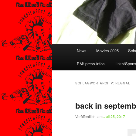
Hauptmenü
News
Movies 2025
Sche
PM/ press infos
Links/Spons
SCHLAGWORTARCHIV:
REGGAE
back in septemb
Veröffentlicht am
Juli 25, 2017