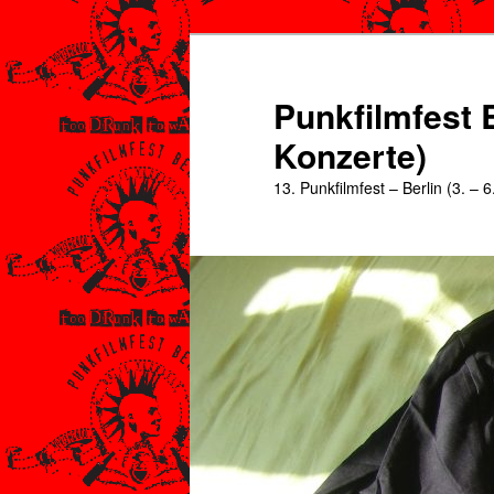
Zum
Zum
primären
sekundären
Inhalt
Inhalt
Punkfilmfest B
springen
springen
Konzerte)
13. Punkfilmfest – Berlin (3. – 