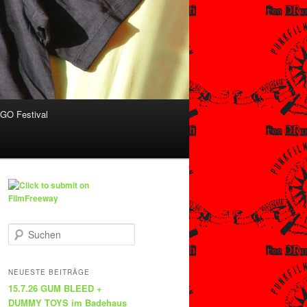
O Festival
S
u
c
h
NEUESTE BEITRÄGE
e
15.7.26 GUM BLEED +
n
DUMMY TOYS im Badehaus