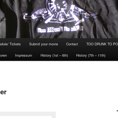
dule/ Tickets
Submit your movie
Contact
TOO DRUNK TO POG
oren
Impressum
History (1st – 6th)
History (7th – 11th)
er