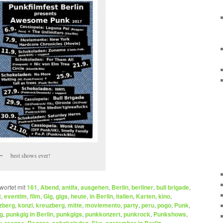
best shows ever!
wortet mit
161
,
Abend
,
antifa
,
ausgehen
,
Berlin
,
berliner
,
bull brigade
,
t
,
eventim
,
film
,
Gig
,
gigs
,
heute
,
in Berlin
,
italien
,
Karten
,
kino
,
zberg
,
konzi
,
kreuzberg
,
mitte
,
moviemento
,
party
,
peru
,
pogo
,
Punk
,
g
,
punkgig in Berlin
,
punkgigs
,
punkkonzert
,
punkrock
,
Punkshows
,
,
,
,
,
,
,