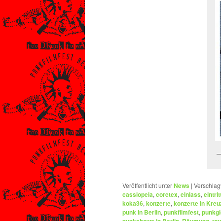
Veröffentlicht unter
News
|
Verschlag
cassiopeia
,
coretex
,
einlass
,
eintrit
koka36
,
konzerte
,
konzerte in Kreu
punk in Berlin
,
punkfilmfest
,
punkgi
,
,