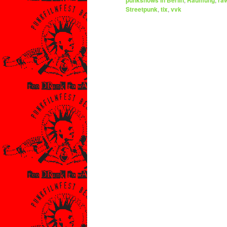
punkshows in Berlin
Räumung
ra
Streetpunk
,
tix
,
vvk