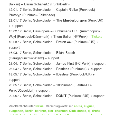
Balkan) + Daran SchaitertZ (Punk/Berlin)
12.01.17 Berlin, Schokoladen – Captain Risiko (Punkrock) +
Prototyp (Punkrock/Falkensee)
23.01.17 Berlin, Schokoladen –
The Murderburgers
(Punk/UK)
+ support
13.02.17 Berlin, Cassiopeia – Subhumans U.K. (Anarchopunk),
Wayl (Punkrock/Dänemark) + Them Bailer (HF/Punk) –
Tickets
13.03.17 Berlin, Schokoladen – Detroit 442 (Punkrock/US) +
support
16.03.17 Berlin, Schokoladen – Bikini Beach
(Garagepunk/Konstanz) + support
21.04.17 Berlin, Schokoladen – James First (HC-Punk) + support
26.04.17 Berlin, Schokoladen – Restless (Punkrock) + support
18.05.17 Berlin, Schokoladen – IDestroy (Punkrock/UK) +
support
26.05.17 Berlin, Schokoladen – 100blumen (Elektro-HC-
Punk/Düsseldorf) + support
29.05.17 Berlin, Schokoladen –
DON’T
(Punkrock/US) + support
Veröffentlicht unter
News
|
Verschlagwortet mit
antifa
,
august
,
ausgehen
,
Berlin
,
berliner
,
bier
,
chanson
,
Club
,
dance
,
dj
,
droha
,