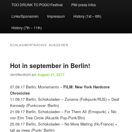
TOO DRUNK TO POGO Festival
PM/ press infos
Links/Sponsoren
Impressum
History (1st – 6th)
History (7th – 11th)
SCHLAGWORTARCHIV:
AUSGEHEN
Hot in september in Berlin!
Veröffentlicht am
August 21, 2017
07.09.17 Berlin, Moviemento –
FILM: New York Hardcore
Chronicles
11.09.17 Berlin, Schokoladen – Zuname (Folkpunk/RUS) + Deaf
Kennedy (Punkcover /Berlin)
21.09.17 Berlin, Schokoladen – For Them All (Emopunk) + Nic
von Elm Tree Circle (Akustik Pop-Punk/Bln)
25.09.17 Berlin, Schokoladen – No More Waiting (Hc/France) +
tall as trees (Punk/ Berlin)