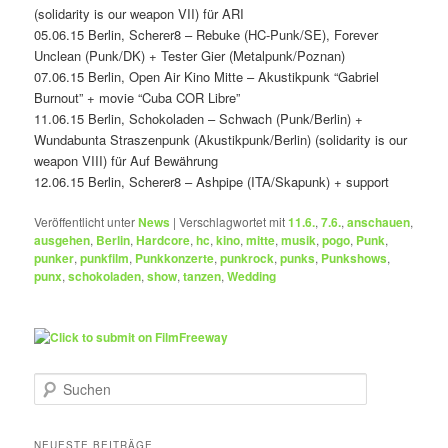
(solidarity is our weapon VII) für ARI
05.06.15 Berlin, Scherer8 – Rebuke (HC-Punk/SE), Forever
Unclean (Punk/DK) + Tester Gier (Metalpunk/Poznan)
07.06.15 Berlin, Open Air Kino Mitte – Akustikpunk “Gabriel
Burnout” + movie “Cuba COR Libre”
11.06.15 Berlin, Schokoladen – Schwach (Punk/Berlin) +
Wundabunta Straszenpunk (Akustikpunk/Berlin) (solidarity is our
weapon VIII) für Auf Bewährung
12.06.15 Berlin, Scherer8 – Ashpipe (ITA/Skapunk) + support
Veröffentlicht unter
News
|
Verschlagwortet mit
11.6.
,
7.6.
,
anschauen
,
ausgehen
,
Berlin
,
Hardcore
,
hc
,
kino
,
mitte
,
musik
,
pogo
,
Punk
,
punker
,
punkfilm
,
Punkkonzerte
,
punkrock
,
punks
,
Punkshows
,
punx
,
schokoladen
,
show
,
tanzen
,
Wedding
S
u
c
h
NEUESTE BEITRÄGE