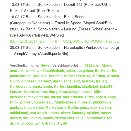
13.03.17 Berlin, Schokoladen – Detroit 442 (Punkrock/US) +
Einkauf Aktuell (Punk/Berlin)
16.03.17 Berlin, Schokoladen – Bikini Beach
(Garagepunk/Konstanz) + Travel In Space (Moped-Soul/Bln)
20.03.17 Berlin, Schokoladen – Lesung „Dieses Scheißleben“ +
live PANIKA (Noisy-NDW-Punk)
24. – 25.3. 2017 (Berlin) – III. TOO DRUNK TO POGO – Festival
30.03.17 Berlin, Schokoladen – Narcolaptic (Punkrock/Hamburg)
+ VampirVampy (Akustikpunk/Bln)
Veröffentlicht unter
News
|
Verschlagwortet mit
1312 bier
,
Abend
,
anarchie
,
antifa
,
antifaschistisch
,
asien
,
ausgehen
,
Berlin
,
berlin
punkfilmfest
,
Berlinale
,
berliner
,
Berliner Festival
,
Berlino
,
Brunch
,
China
,
chinesen
,
coretex
,
daran schaitertz
,
festival
,
freitag
,
Hardcore
,
hc-punk
,
heute
,
Karten
,
kinofilm
,
kinoticket
,
koka36
,
konzert
,
konzerte
,
kreuzberg
,
kreuzberger
,
march
,
März
,
moviefest
,
moviemento
,
musik
,
mutterbeast
,
Pizza
,
pogen
,
pogo
,
Punk
,
punker
,
punkerfest
,
Punkkonzerte in Berlin
,
punkmovie
,
punkrock
,
punkshow
,
Punkshow in Berlin
,
punx
,
rock
,
rocken
,
schicksaal
,
sea watch
,
shorts
,
show
,
Sonntag
,
spielen
,
stoner
,
tanzen
,
taz
,
tickets
,
tommy weisbecker haus
,
tommyhaus
,
too
drunk to pogo
,
twh
,
U-Bahn
,
U1
,
u6