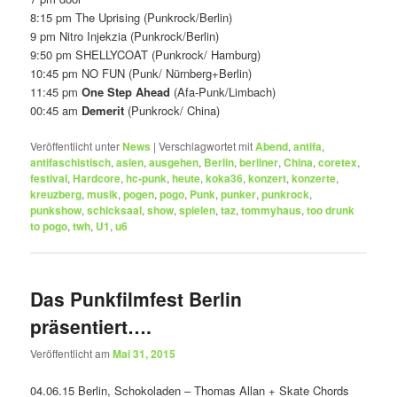
8:15 pm The Uprising (Punkrock/Berlin)
9 pm Nitro Injekzia (Punkrock/Berlin)
9:50 pm SHELLYCOAT (Punkrock/ Hamburg)
10:45 pm NO FUN (Punk/ Nürnberg+Berlin)
11:45 pm
One Step Ahead
(Afa-Punk/Limbach)
00:45 am
Demerit
(Punkrock/ China)
Veröffentlicht unter
News
|
Verschlagwortet mit
Abend
,
antifa
,
antifaschistisch
,
asien
,
ausgehen
,
Berlin
,
berliner
,
China
,
coretex
,
festival
,
Hardcore
,
hc-punk
,
heute
,
koka36
,
konzert
,
konzerte
,
kreuzberg
,
musik
,
pogen
,
pogo
,
Punk
,
punker
,
punkrock
,
punkshow
,
schicksaal
,
show
,
spielen
,
taz
,
tommyhaus
,
too drunk
to pogo
,
twh
,
U1
,
u6
Das Punkfilmfest Berlin
präsentiert….
Veröffentlicht am
Mai 31, 2015
04.06.15 Berlin, Schokoladen – Thomas Allan + Skate Chords