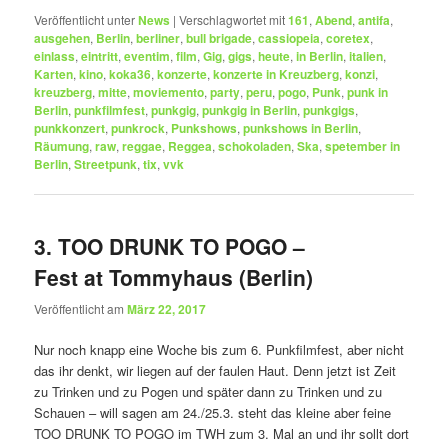
Veröffentlicht unter
News
|
Verschlagwortet mit
161
,
Abend
,
antifa
,
ausgehen
,
Berlin
,
berliner
,
bull brigade
,
cassiopeia
,
coretex
,
einlass
,
eintritt
,
eventim
,
film
,
Gig
,
gigs
,
heute
,
in Berlin
,
italien
,
Karten
,
kino
,
koka36
,
konzerte
,
konzerte in Kreuzberg
,
konzi
,
kreuzberg
,
mitte
,
moviemento
,
party
,
peru
,
pogo
,
Punk
,
punk in
Berlin
,
punkfilmfest
,
punkgig
,
punkgig in Berlin
,
punkgigs
,
punkkonzert
,
punkrock
,
Punkshows
,
punkshows in Berlin
,
Räumung
,
raw
,
reggae
,
Reggea
,
schokoladen
,
Ska
,
spetember in
Berlin
,
Streetpunk
,
tix
,
vvk
3. TOO DRUNK TO POGO –
Fest at Tommyhaus (Berlin)
Veröffentlicht am
März 22, 2017
Nur noch knapp eine Woche bis zum 6. Punkfilmfest, aber nicht
das ihr denkt, wir liegen auf der faulen Haut. Denn jetzt ist Zeit
zu Trinken und zu Pogen und später dann zu Trinken und zu
Schauen – will sagen am 24./25.3. steht das kleine aber feine
TOO DRUNK TO POGO im TWH zum 3. Mal an und ihr sollt dort