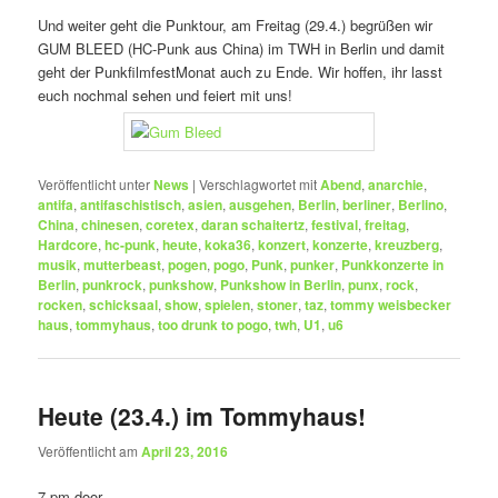
Und weiter geht die Punktour, am Freitag (29.4.) begrüßen wir
GUM BLEED (HC-Punk aus China) im TWH in Berlin und damit
geht der PunkfilmfestMonat auch zu Ende. Wir hoffen, ihr lasst
euch nochmal sehen und feiert mit uns!
Veröffentlicht unter
News
|
Verschlagwortet mit
Abend
,
anarchie
,
antifa
,
antifaschistisch
,
asien
,
ausgehen
,
Berlin
,
berliner
,
Berlino
,
China
,
chinesen
,
coretex
,
daran schaitertz
,
festival
,
freitag
,
Hardcore
,
hc-punk
,
heute
,
koka36
,
konzert
,
konzerte
,
kreuzberg
,
musik
,
mutterbeast
,
pogen
,
pogo
,
Punk
,
punker
,
Punkkonzerte in
Berlin
,
punkrock
,
punkshow
,
Punkshow in Berlin
,
punx
,
rock
,
rocken
,
schicksaal
,
show
,
spielen
,
stoner
,
taz
,
tommy weisbecker
haus
,
tommyhaus
,
too drunk to pogo
,
twh
,
U1
,
u6
Heute (23.4.) im Tommyhaus!
Veröffentlicht am
April 23, 2016
7 pm door