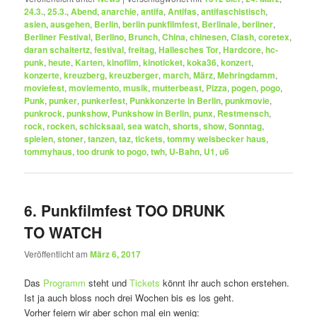
24.3.
,
25.3.
,
Abend
,
anarchie
,
antifa
,
Antifas
,
antifaschistisch
,
asien
,
ausgehen
,
Berlin
,
berlin punkfilmfest
,
Berlinale
,
berliner
,
Berliner Festival
,
Berlino
,
Brunch
,
China
,
chinesen
,
Clash
,
coretex
,
daran schaitertz
,
festival
,
freitag
,
Hallesches Tor
,
Hardcore
,
hc-
punk
,
heute
,
Karten
,
kinofilm
,
kinoticket
,
koka36
,
konzert
,
konzerte
,
kreuzberg
,
kreuzberger
,
march
,
März
,
Mehringdamm
,
moviefest
,
moviemento
,
musik
,
mutterbeast
,
Pizza
,
pogen
,
pogo
,
Punk
,
punker
,
punkerfest
,
Punkkonzerte in Berlin
,
punkmovie
,
punkrock
,
punkshow
,
Punkshow in Berlin
,
punx
,
Restmensch
,
rock
,
rocken
,
schicksaal
,
sea watch
,
shorts
,
show
,
Sonntag
,
spielen
,
stoner
,
tanzen
,
taz
,
tickets
,
tommy weisbecker haus
,
tommyhaus
,
too drunk to pogo
,
twh
,
U-Bahn
,
U1
,
u6
6. Punkfilmfest TOO DRUNK
TO WATCH
Veröffentlicht am
März 6, 2017
Das
Programm
steht und
Tickets
könnt ihr auch schon erstehen.
Ist ja auch bloss noch drei Wochen bis es los geht.
Vorher feiern wir aber schon mal ein wenig: