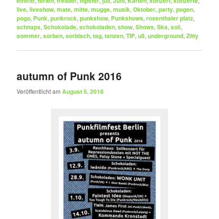
eintritt
,
ferien
,
freibier
,
hipster
,
juli
,
Juni
,
Karten
,
konzert
,
konzerte
,
live
,
liveshow
,
mate
,
mitte
,
mugge
,
musik
,
Oktober
,
party
,
pogen
,
pogo
,
Punk
,
punkrock
,
punkshow
,
Punkshows
,
rosenthaler platz
,
schnaps
,
Schokolade
,
schokoladen
,
show
,
Shows
,
Ska
,
soli
,
sommer
,
sorben
,
sorbisch
,
tag
,
tanzen
,
TIP
,
u8
,
underground
,
Zitty
autumn of Punk 2016
Veröffentlicht am
August 5, 2016