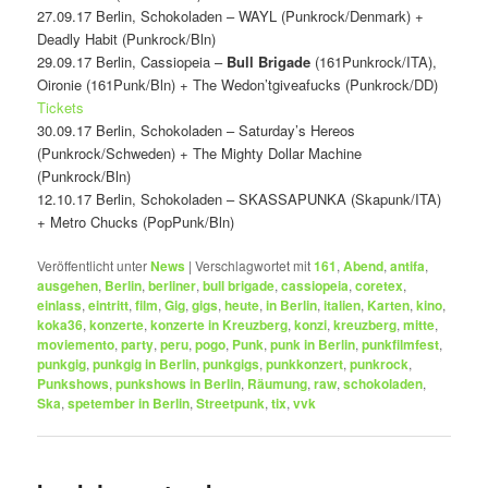
27.09.17 Berlin, Schokoladen – WAYL (Punkrock/Denmark) +
Deadly Habit (Punkrock/Bln)
29.09.17 Berlin, Cassiopeia –
Bull Brigade
(161Punkrock/ITA),
Oironie (161Punk/Bln) + The Wedon’tgiveafucks (Punkrock/DD)
Tickets
30.09.17 Berlin, Schokoladen – Saturday’s Hereos
(Punkrock/Schweden) + The Mighty Dollar Machine
(Punkrock/Bln)
12.10.17 Berlin, Schokoladen – SKASSAPUNKA (Skapunk/ITA)
+ Metro Chucks (PopPunk/Bln)
Veröffentlicht unter
News
|
Verschlagwortet mit
161
,
Abend
,
antifa
,
ausgehen
,
Berlin
,
berliner
,
bull brigade
,
cassiopeia
,
coretex
,
einlass
,
eintritt
,
film
,
Gig
,
gigs
,
heute
,
in Berlin
,
italien
,
Karten
,
kino
,
koka36
,
konzerte
,
konzerte in Kreuzberg
,
konzi
,
kreuzberg
,
mitte
,
moviemento
,
party
,
peru
,
pogo
,
Punk
,
punk in Berlin
,
punkfilmfest
,
punkgig
,
punkgig in Berlin
,
punkgigs
,
punkkonzert
,
punkrock
,
Punkshows
,
punkshows in Berlin
,
Räumung
,
raw
,
schokoladen
,
Ska
,
spetember in Berlin
,
Streetpunk
,
tix
,
vvk