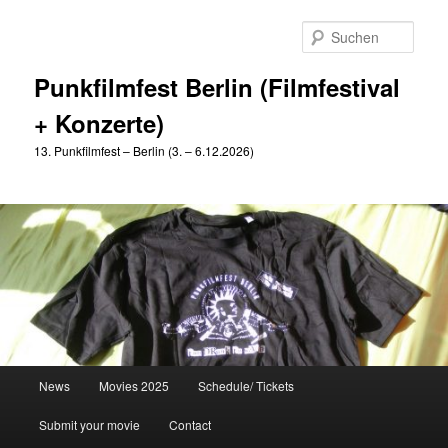
Zum
Zum
primären
sekundären
Such
Inhalt
Inhalt
springen
springen
Punkfilmfest Berlin (Filmfestival
+ Konzerte)
13. Punkfilmfest – Berlin (3. – 6.12.2026)
Hauptmenü
News
Movies 2025
Schedule/ Tickets
Submit your movie
Contact