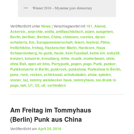
Winner 2016 – Myanmar goes democrazy
Veröffentlicht unter
News
|
Verschlagwortet mit
161
,
Abend
,
Ackerstr.
,
anarchie
,
antifa
,
antifaschistisch
,
asien
,
ausgehen
,
Berlin
,
berliner
,
Berlino
,
China
,
chinesen
,
coretex
,
daran
schaitertz
,
Em
,
Europameisterschaft
,
feiern
,
festival
,
Filme
,
freilichtkino
,
freitag
,
Hackescher Markt
,
Hardcore
,
Haus
Schwarzenberg
,
hc-punk
,
heute
,
kein Fussball
,
keine em
,
koka36
,
konzert
,
konzerte
,
kreuzberg
,
mitte
,
musik
,
mutterbeast
,
ohne
,
ohne Ball
,
open air kino
,
Partypunk
,
pogen
,
pogo
,
Punk
,
punker
,
Punkkonzerte in Berlin
,
punkrock
,
punkshow
,
Punkshow in Berlin
,
punx
,
rock
,
rocken
,
schicksaal
,
schokoladen
,
show
,
spielen
,
stoner
,
taz
,
tommy weisbecker haus
,
tommyhaus
,
too drunk to
pogo
,
twh
,
U1
,
U2
,
u6
,
verhindern
Am Freitag im Tommyhaus
(Berlin) Punk aus China
Veröffentlicht am
April 24, 2016