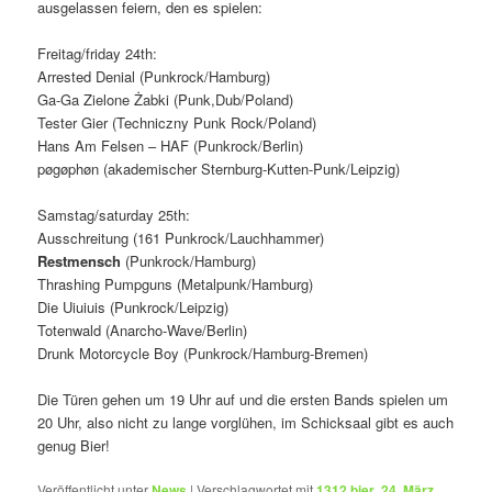
ausgelassen feiern, den es spielen:
Freitag/friday 24th:
Arrested Denial (Punkrock/Hamburg)
Ga-Ga Zielone Żabki (Punk,Dub/Poland)
Tester Gier (Techniczny Punk Rock/Poland)
Hans Am Felsen – HAF (Punkrock/Berlin)
pøgøphøn (akademischer Sternburg-Kutten-Punk/Leipzig)
Samstag/saturday 25th:
Ausschreitung (161 Punkrock/Lauchhammer)
Restmensch
(Punkrock/Hamburg)
Thrashing Pumpguns (Metalpunk/Hamburg)
Die Uiuiuis (Punkrock/Leipzig)
Totenwald (Anarcho-Wave/Berlin)
Drunk Motorcycle Boy (Punkrock/Hamburg-Bremen)
Die Türen gehen um 19 Uhr auf und die ersten Bands spielen um
20 Uhr, also nicht zu lange vorglühen, im Schicksaal gibt es auch
genug Bier!
Veröffentlicht unter
News
|
Verschlagwortet mit
1312 bier
,
24. März
,