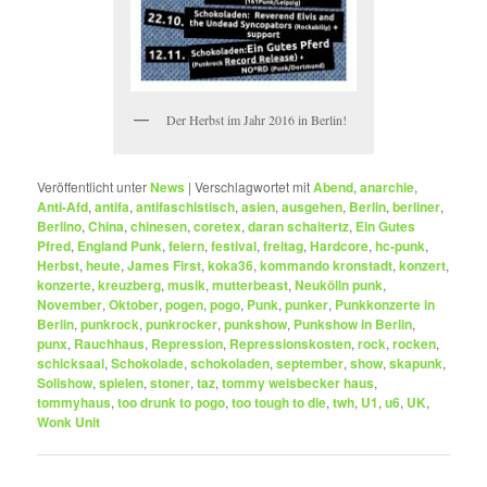
Der Herbst im Jahr 2016 in Berlin!
Veröffentlicht unter
News
|
Verschlagwortet mit
Abend
,
anarchie
,
Anti-Afd
,
antifa
,
antifaschistisch
,
asien
,
ausgehen
,
Berlin
,
berliner
,
Berlino
,
China
,
chinesen
,
coretex
,
daran schaitertz
,
Ein Gutes
Pfred
,
England Punk
,
feiern
,
festival
,
freitag
,
Hardcore
,
hc-punk
,
Herbst
,
heute
,
James First
,
koka36
,
kommando kronstadt
,
konzert
,
konzerte
,
kreuzberg
,
musik
,
mutterbeast
,
Neukölln punk
,
November
,
Oktober
,
pogen
,
pogo
,
Punk
,
punker
,
Punkkonzerte in
Berlin
,
punkrock
,
punkrocker
,
punkshow
,
Punkshow in Berlin
,
punx
,
Rauchhaus
,
Repression
,
Repressionskosten
,
rock
,
rocken
,
schicksaal
,
Schokolade
,
schokoladen
,
september
,
show
,
skapunk
,
Solishow
,
spielen
,
stoner
,
taz
,
tommy weisbecker haus
,
tommyhaus
,
too drunk to pogo
,
too tough to die
,
twh
,
U1
,
u6
,
UK
,
Wonk Unit