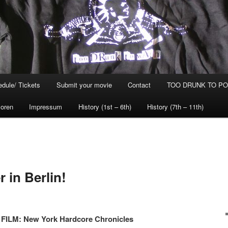
dule/ Tickets
Submit your movie
Contact
TOO DRUNK TO POG
oren
Impressum
History (1st – 6th)
History (7th – 11th)
 in Berlin!
–
FILM: New York Hardcore Chronicles