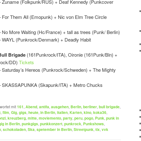
n – Zuname (Folkpunk/RUS) + Deaf Kennedy (Punkcover
– For Them All (Emopunk) + Nic von Elm Tree Circle
 No More Waiting (Hc/France) + tall as trees (Punk/ Berlin)
 – WAYL (Punkrock/Denmark) + Deadly Habit
Bull Brigade
(161Punkrock/ITA), Oironie (161Punk/Bln) +
krock/DD)
Tickets
 – Saturday’s Hereos (Punkrock/Schweden) + The Mighty
en – SKASSAPUNKA (Skapunk/ITA) + Metro Chucks
wortet mit
161
,
Abend
,
antifa
,
ausgehen
,
Berlin
,
berliner
,
bull brigade
,
t
,
film
,
Gig
,
gigs
,
heute
,
in Berlin
,
italien
,
Karten
,
kino
,
koka36
,
nzi
,
kreuzberg
,
mitte
,
moviemento
,
party
,
peru
,
pogo
,
Punk
,
punk in
ig in Berlin
,
punkgigs
,
punkkonzert
,
punkrock
,
Punkshows
,
w
,
schokoladen
,
Ska
,
spetember in Berlin
,
Streetpunk
,
tix
,
vvk