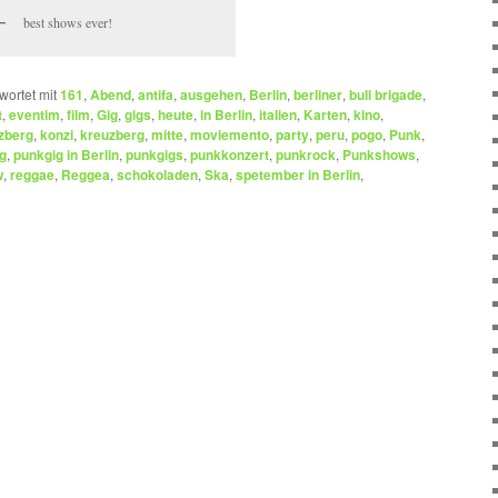
best shows ever!
wortet mit
161
,
Abend
,
antifa
,
ausgehen
,
Berlin
,
berliner
,
bull brigade
,
t
,
eventim
,
film
,
Gig
,
gigs
,
heute
,
in Berlin
,
italien
,
Karten
,
kino
,
zberg
,
konzi
,
kreuzberg
,
mitte
,
moviemento
,
party
,
peru
,
pogo
,
Punk
,
g
,
punkgig in Berlin
,
punkgigs
,
punkkonzert
,
punkrock
,
Punkshows
,
w
,
reggae
,
Reggea
,
schokoladen
,
Ska
,
spetember in Berlin
,