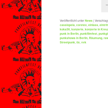
Veröffentlicht unter
News
|
Verschlag
cassiopeia
,
coretex
,
einlass
,
eintrit
koka36
,
konzerte
,
konzerte in Kreu
punk in Berlin
,
punkfilmfest
,
punkgi
punkshows in Berlin
,
Räumung
,
ra
Streetpunk
,
tix
,
vvk