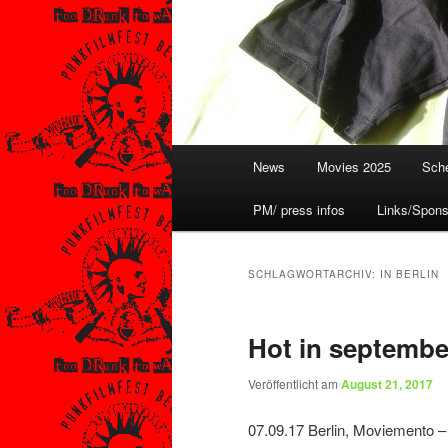
Hauptmenü
News
Movies 2025
Sche
PM/ press infos
Links/Spons
SCHLAGWORTARCHIV:
IN BERLIN
Hot in september
Veröffentlicht am
August 21, 2017
07.09.17 Berlin, Moviemento 