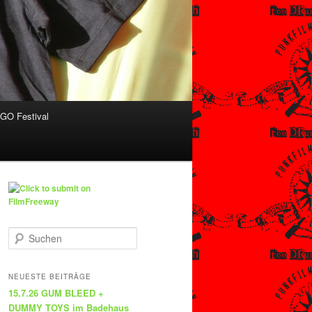
O Festival
S
u
c
h
NEUESTE BEITRÄGE
e
15.7.26 GUM BLEED +
n
DUMMY TOYS im Badehaus