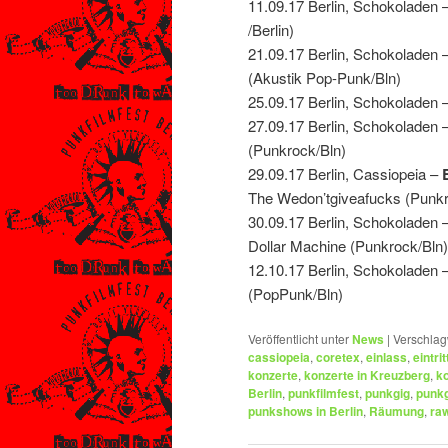
11.09.17 Berlin, Schokolade
/Berlin)
21.09.17 Berlin, Schokoladen 
(Akustik Pop-Punk/Bln)
25.09.17 Berlin, Schokoladen –
27.09.17 Berlin, Schokoladen
(Punkrock/Bln)
29.09.17 Berlin, Cassiopeia –
The Wedon’tgiveafucks (Pun
30.09.17 Berlin, Schokoladen
Dollar Machine (Punkrock/Bln)
12.10.17 Berlin, Schokolad
(PopPunk/Bln)
Veröffentlicht unter
News
|
Verschlag
cassiopeia
,
coretex
,
einlass
,
eintrit
konzerte
,
konzerte in Kreuzberg
,
ko
Berlin
,
punkfilmfest
,
punkgig
,
punkg
punkshows in Berlin
,
Räumung
,
ra