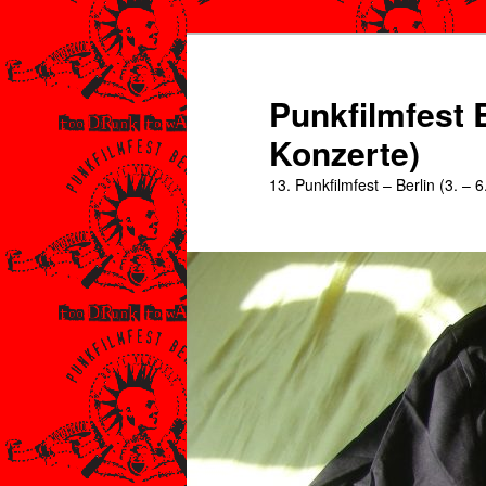
Zum
Zum
primären
sekundären
Inhalt
Inhalt
Punkfilmfest B
springen
springen
Konzerte)
13. Punkfilmfest – Berlin (3. – 