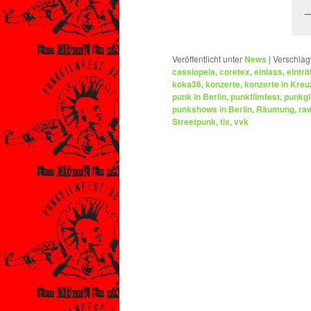
Veröffentlicht unter
News
|
Verschlag
cassiopeia
,
coretex
,
einlass
,
eintrit
koka36
,
konzerte
,
konzerte in Kreu
punk in Berlin
,
punkfilmfest
,
punkgi
punkshows in Berlin
,
Räumung
,
ra
Streetpunk
,
tix
,
vvk