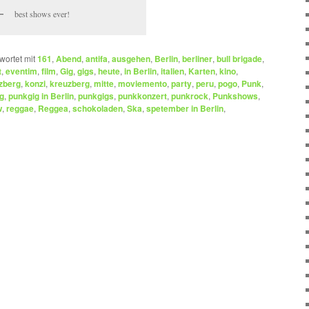
best shows ever!
wortet mit
161
,
Abend
,
antifa
,
ausgehen
,
Berlin
,
berliner
,
bull brigade
,
t
,
eventim
,
film
,
Gig
,
gigs
,
heute
,
in Berlin
,
italien
,
Karten
,
kino
,
zberg
,
konzi
,
kreuzberg
,
mitte
,
moviemento
,
party
,
peru
,
pogo
,
Punk
,
g
,
punkgig in Berlin
,
punkgigs
,
punkkonzert
,
punkrock
,
Punkshows
,
w
,
reggae
,
Reggea
,
schokoladen
,
Ska
,
spetember in Berlin
,