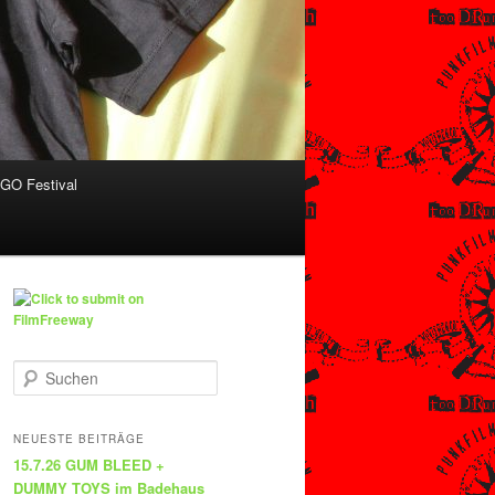
O Festival
S
u
c
h
NEUESTE BEITRÄGE
e
15.7.26 GUM BLEED +
n
DUMMY TOYS im Badehaus