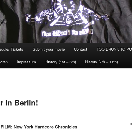
dule/ Tickets
Submit your movie
Contact
TOO DRUNK TO POG
oren
Impressum
History (1st – 6th)
History (7th – 11th)
 in Berlin!
–
FILM: New York Hardcore Chronicles