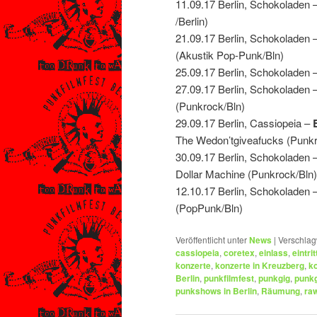
11.09.17 Berlin, Schokolade
/Berlin)
21.09.17 Berlin, Schokoladen 
(Akustik Pop-Punk/Bln)
25.09.17 Berlin, Schokoladen –
27.09.17 Berlin, Schokoladen
(Punkrock/Bln)
29.09.17 Berlin, Cassiopeia –
The Wedon’tgiveafucks (Pun
30.09.17 Berlin, Schokoladen
Dollar Machine (Punkrock/Bln)
12.10.17 Berlin, Schokolad
(PopPunk/Bln)
Veröffentlicht unter
News
|
Verschlag
cassiopeia
,
coretex
,
einlass
,
eintrit
konzerte
,
konzerte in Kreuzberg
,
ko
Berlin
,
punkfilmfest
,
punkgig
,
punkg
punkshows in Berlin
,
Räumung
,
ra