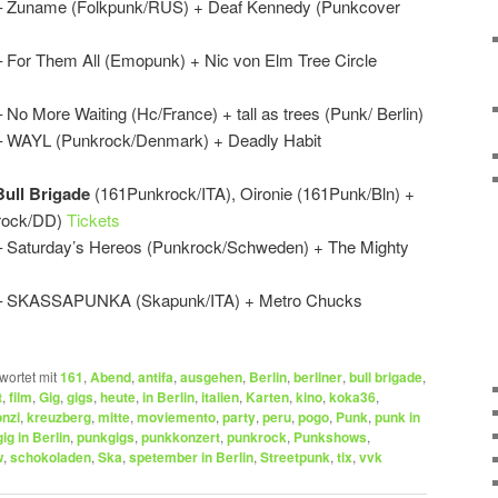
n – Zuname (Folkpunk/RUS) + Deaf Kennedy (Punkcover
– For Them All (Emopunk) + Nic von Elm Tree Circle
 No More Waiting (Hc/France) + tall as trees (Punk/ Berlin)
 – WAYL (Punkrock/Denmark) + Deadly Habit
Bull Brigade
(161Punkrock/ITA), Oironie (161Punk/Bln) +
krock/DD)
Tickets
 – Saturday’s Hereos (Punkrock/Schweden) + The Mighty
en – SKASSAPUNKA (Skapunk/ITA) + Metro Chucks
wortet mit
161
,
Abend
,
antifa
,
ausgehen
,
Berlin
,
berliner
,
bull brigade
,
t
,
film
,
Gig
,
gigs
,
heute
,
in Berlin
,
italien
,
Karten
,
kino
,
koka36
,
nzi
,
kreuzberg
,
mitte
,
moviemento
,
party
,
peru
,
pogo
,
Punk
,
punk in
ig in Berlin
,
punkgigs
,
punkkonzert
,
punkrock
,
Punkshows
,
w
,
schokoladen
,
Ska
,
spetember in Berlin
,
Streetpunk
,
tix
,
vvk