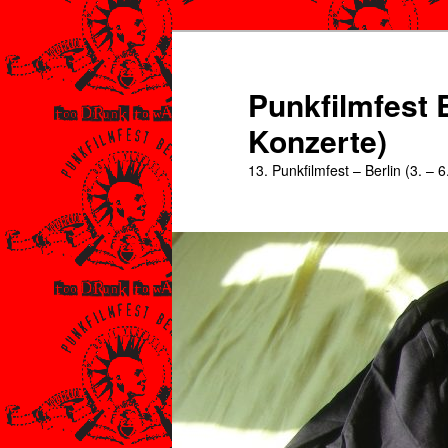
Zum
Zum
primären
sekundären
Inhalt
Inhalt
Punkfilmfest B
springen
springen
Konzerte)
13. Punkfilmfest – Berlin (3. – 