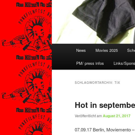
Hauptmenü
News
Movies 2025
Sche
PM/ press infos
Links/Spons
SCHLAGWORTARCHIV:
TIX
Hot in september
Veröffentlicht am
August 21, 2017
07.09.17 Berlin, Moviemento 