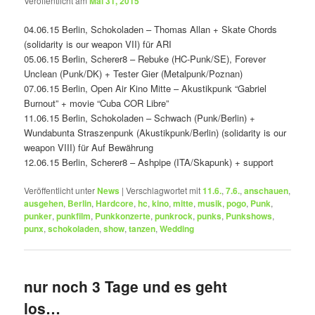
Veröffentlicht am
Mai 31, 2015
04.06.15 Berlin, Schokoladen – Thomas Allan + Skate Chords
(solidarity is our weapon VII) für ARI
05.06.15 Berlin, Scherer8 – Rebuke (HC-Punk/SE), Forever
Unclean (Punk/DK) + Tester Gier (Metalpunk/Poznan)
07.06.15 Berlin, Open Air Kino Mitte – Akustikpunk “Gabriel
Burnout” + movie “Cuba COR Libre”
11.06.15 Berlin, Schokoladen – Schwach (Punk/Berlin) +
Wundabunta Straszenpunk (Akustikpunk/Berlin) (solidarity is our
weapon VIII) für Auf Bewährung
12.06.15 Berlin, Scherer8 – Ashpipe (ITA/Skapunk) + support
Veröffentlicht unter
News
|
Verschlagwortet mit
11.6.
,
7.6.
,
anschauen
,
ausgehen
,
Berlin
,
Hardcore
,
hc
,
kino
,
mitte
,
musik
,
pogo
,
Punk
,
punker
,
punkfilm
,
Punkkonzerte
,
punkrock
,
punks
,
Punkshows
,
punx
,
schokoladen
,
show
,
tanzen
,
Wedding
nur noch 3 Tage und es geht
los…