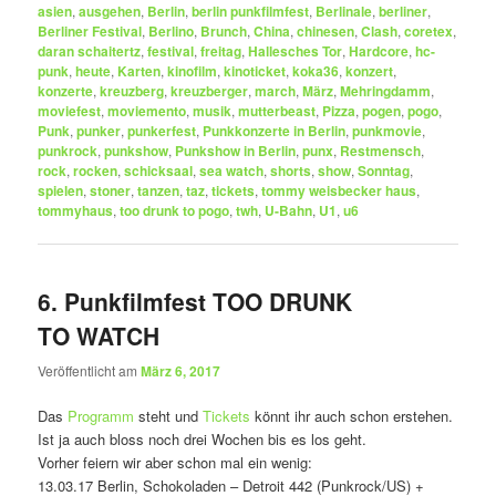
asien
,
ausgehen
,
Berlin
,
berlin punkfilmfest
,
Berlinale
,
berliner
,
Berliner Festival
,
Berlino
,
Brunch
,
China
,
chinesen
,
Clash
,
coretex
,
daran schaitertz
,
festival
,
freitag
,
Hallesches Tor
,
Hardcore
,
hc-
punk
,
heute
,
Karten
,
kinofilm
,
kinoticket
,
koka36
,
konzert
,
konzerte
,
kreuzberg
,
kreuzberger
,
march
,
März
,
Mehringdamm
,
moviefest
,
moviemento
,
musik
,
mutterbeast
,
Pizza
,
pogen
,
pogo
,
Punk
,
punker
,
punkerfest
,
Punkkonzerte in Berlin
,
punkmovie
,
punkrock
,
punkshow
,
Punkshow in Berlin
,
punx
,
Restmensch
,
rock
,
rocken
,
schicksaal
,
sea watch
,
shorts
,
show
,
Sonntag
,
spielen
,
stoner
,
tanzen
,
taz
,
tickets
,
tommy weisbecker haus
,
tommyhaus
,
too drunk to pogo
,
twh
,
U-Bahn
,
U1
,
u6
6. Punkfilmfest TOO DRUNK
TO WATCH
Veröffentlicht am
März 6, 2017
Das
Programm
steht und
Tickets
könnt ihr auch schon erstehen.
Ist ja auch bloss noch drei Wochen bis es los geht.
Vorher feiern wir aber schon mal ein wenig:
13.03.17 Berlin, Schokoladen – Detroit 442 (Punkrock/US) +