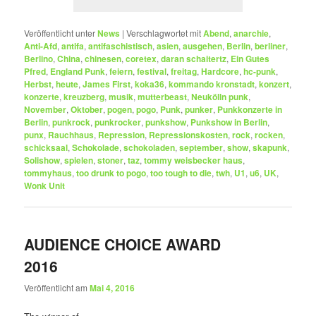
Veröffentlicht unter
News
|
Verschlagwortet mit
Abend
,
anarchie
,
Anti-Afd
,
antifa
,
antifaschistisch
,
asien
,
ausgehen
,
Berlin
,
berliner
,
Berlino
,
China
,
chinesen
,
coretex
,
daran schaitertz
,
Ein Gutes
Pfred
,
England Punk
,
feiern
,
festival
,
freitag
,
Hardcore
,
hc-punk
,
Herbst
,
heute
,
James First
,
koka36
,
kommando kronstadt
,
konzert
,
konzerte
,
kreuzberg
,
musik
,
mutterbeast
,
Neukölln punk
,
November
,
Oktober
,
pogen
,
pogo
,
Punk
,
punker
,
Punkkonzerte in
Berlin
,
punkrock
,
punkrocker
,
punkshow
,
Punkshow in Berlin
,
punx
,
Rauchhaus
,
Repression
,
Repressionskosten
,
rock
,
rocken
,
schicksaal
,
Schokolade
,
schokoladen
,
september
,
show
,
skapunk
,
Solishow
,
spielen
,
stoner
,
taz
,
tommy weisbecker haus
,
tommyhaus
,
too drunk to pogo
,
too tough to die
,
twh
,
U1
,
u6
,
UK
,
Wonk Unit
AUDIENCE CHOICE AWARD
2016
Veröffentlicht am
Mai 4, 2016