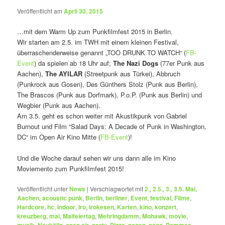
Veröffentlicht am
April 30, 2015
…mit dem Warm Up zum Punkfilmfest 2015 in Berlin.
Wir starten am 2.5. im TWH mit einem kleinen Festival,
überraschenderweise genannt „TOO DRUNK TO WATCH“ (
FB-
Event
) da spielen ab 18 Uhr auf;
The Nazi Dogs
(77er Punk aus
Aachen),
The AYILAR
(Streetpunk aus Türkei), Abbruch
(Punkrock aus Gosen), Des Günthers Stolz (Punk aus Berlin),
The Brascos (Punk aus Dorfmark), P.o.P. (Punk aus Berlin) und
Wegbier (Punk aus Aachen).
Am 3.5. geht es schon weiter mit Akustikpunk von Gabriel
Burnout und Film “Salad Days: A Decade of Punk in Washington,
DC“ im Open Air Kino Mitte (
FB-Event
)!
Und die Woche darauf sehen wir uns dann alle im Kino
Moviemento zum Punkfilmfest 2015!
Veröffentlicht unter
News
|
Verschlagwortet mit
2.
,
2.5.
,
3.
,
3.5. Mai
,
Aachen
,
acoustic punk
,
Berlin
,
berliner
,
Event
,
festival
,
Filme
,
Hardcore
,
hc
,
Indoor
,
Iro
,
Irokesen
,
Karten
,
kino
,
konzert
,
kreuzberg
,
mai
,
Maifeiertag
,
Mehringdamm
,
Mohawk
,
movie
,
,
,
,
,
,
,
,
,