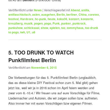
Veröffentlicht unter
News
|
Verschlagwortet mit
Abend
,
antifa
,
antifaschistisch
,
asien
,
ausgehen
,
Berlin
,
berliner
,
China
,
coretex
,
festival
,
Hardcore
,
hc-punk
,
heute
,
koka36
,
konzert
,
konzerte
,
kreuzberg
,
musik
,
pogen
,
pogo
,
Punk
,
punker
,
punkrock
,
punkshow
,
schicksaal
,
show
,
spielen
,
taz
,
tommyhaus
,
too drunk
to pogo
,
twh
,
U1
,
u6
5. TOO DRUNK TO WATCH
Punkfilmfest Berlin
Veröffentlicht am
November 6, 2015
Die Vorbereitungen für das 5. Punkfilmfest Berlin (unglaublich,
das es diese kleine DIY Festival schon zum 5. Mal gibt) gehen
jetzt los, weil wir ja in 2016 schon im April feiern werden und
zwar vom 6.-10.4.! Wir freuen uns auf eure Vorschläge für Filme,
Liedermacher und Autoren, die wir zeigen sollen bzw. auftreten.
Also immer her mit euren Vorschlägen bzw eigenen Filmen.