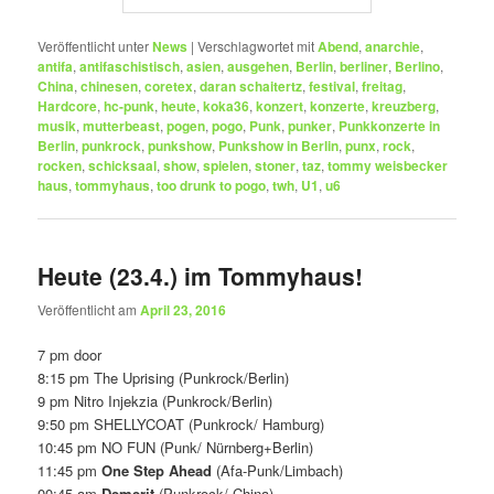
Veröffentlicht unter
News
|
Verschlagwortet mit
Abend
,
anarchie
,
antifa
,
antifaschistisch
,
asien
,
ausgehen
,
Berlin
,
berliner
,
Berlino
,
China
,
chinesen
,
coretex
,
daran schaitertz
,
festival
,
freitag
,
Hardcore
,
hc-punk
,
heute
,
koka36
,
konzert
,
konzerte
,
kreuzberg
,
musik
,
mutterbeast
,
pogen
,
pogo
,
Punk
,
punker
,
Punkkonzerte in
Berlin
,
punkrock
,
punkshow
,
Punkshow in Berlin
,
punx
,
rock
,
rocken
,
schicksaal
,
show
,
spielen
,
stoner
,
taz
,
tommy weisbecker
haus
,
tommyhaus
,
too drunk to pogo
,
twh
,
U1
,
u6
Heute (23.4.) im Tommyhaus!
Veröffentlicht am
April 23, 2016
7 pm door
8:15 pm The Uprising (Punkrock/Berlin)
9 pm Nitro Injekzia (Punkrock/Berlin)
9:50 pm SHELLYCOAT (Punkrock/ Hamburg)
10:45 pm NO FUN (Punk/ Nürnberg+Berlin)
11:45 pm
One Step Ahead
(Afa-Punk/Limbach)
00:45 am
Demerit
(Punkrock/ China)