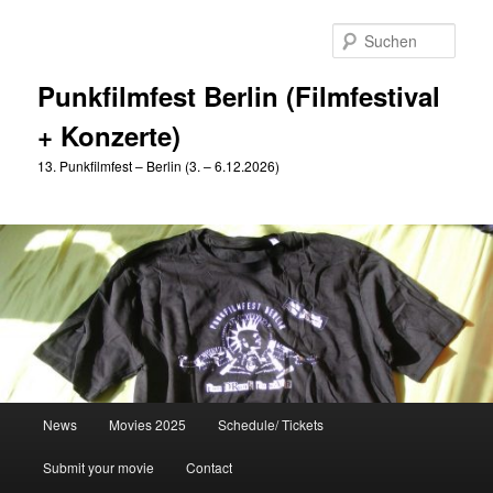
Zum
Zum
primären
sekundären
Such
Inhalt
Inhalt
springen
springen
Punkfilmfest Berlin (Filmfestival
+ Konzerte)
13. Punkfilmfest – Berlin (3. – 6.12.2026)
Hauptmenü
News
Movies 2025
Schedule/ Tickets
Submit your movie
Contact