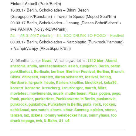
Einkauf Aktuell (Punk/Berlin)
16.03.17 Berlin, Schokoladen – Bikini Beach
(Garagepunk/Konstanz) + Travel In Space (Moped-Soul/Bln)
20.03.17 Berlin, Schokoladen – Lesung „Dieses Scheißleben“ +
live PANIKA (Noisy-NDW-Punk)
24. – 25.3. 2017 (Berlin) – III. TOO DRUNK TO POGO – Festival
30.03.17 Berlin, Schokoladen – Narcolaptic (Punkrock/Hamburg)
+ VampirVampy (Akustikpunk/Bln)
Veröffentlicht unter
News
|
Verschlagwortet mit
1312 bier
,
Abend
,
anarchie
,
antifa
,
antifaschistisch
,
asien
,
ausgehen
,
Berlin
,
berlin
punkfilmfest
,
Berlinale
,
berliner
,
Berliner Festival
,
Berlino
,
Brunch
,
China
,
chinesen
,
coretex
,
daran schaitertz
,
festival
,
freitag
,
Hardcore
,
hc-punk
,
heute
,
Karten
,
kinofilm
,
kinoticket
,
koka36
,
konzert
,
konzerte
,
kreuzberg
,
kreuzberger
,
march
,
März
,
moviefest
,
moviemento
,
musik
,
mutterbeast
,
Pizza
,
pogen
,
pogo
,
Punk
,
punker
,
punkerfest
,
Punkkonzerte in Berlin
,
punkmovie
,
punkrock
,
punkshow
,
Punkshow in Berlin
,
punx
,
rock
,
rocken
,
schicksaal
,
sea watch
,
shorts
,
show
,
Sonntag
,
spielen
,
stoner
,
tanzen
,
taz
,
tickets
,
tommy weisbecker haus
,
tommyhaus
,
too
drunk to pogo
,
twh
,
U-Bahn
,
U1
,
u6