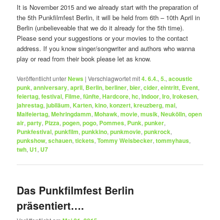
It is November 2015 and we already start with the preparation of
the 5th Punkfilmfest Berlin, it will be held from 6th – 10th April in
Berlin (unbelieveable that we do it already for the 5th time).
Please send your suggestions or your movies to the contact
address. If you know singer/songwriter and authors who wanna
play or read from their book please let as know.
Veröffentlicht unter
News
|
Verschlagwortet mit
4. 6.4.
,
5.
,
acoustic
punk
,
anniversary
,
april
,
Berlin
,
berliner
,
bier
,
cider
,
eintritt
,
Event
,
feiertag
,
festival
,
Filme
,
fünfte
,
Hardcore
,
hc
,
Indoor
,
Iro
,
Irokesen
,
jahrestag
,
jubiläum
,
Karten
,
kino
,
konzert
,
kreuzberg
,
mai
,
Maifeiertag
,
Mehringdamm
,
Mohawk
,
movie
,
musik
,
Neukölln
,
open
air
,
party
,
Pizza
,
pogen
,
pogo
,
Pommes
,
Punk
,
punker
,
Punkfestival
,
punkfilm
,
punkkino
,
punkmovie
,
punkrock
,
punkshow
,
schauen
,
tickets
,
Tommy Weisbecker
,
tommyhaus
,
twh
,
U1
,
U7
Das Punkfilmfest Berlin
präsentiert….