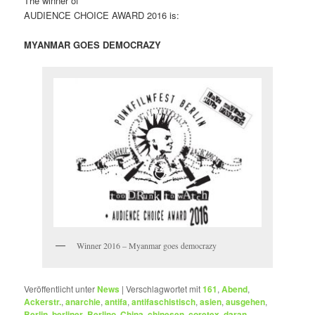
The winner of
AUDIENCE CHOICE AWARD 2016 is:
MYANMAR GOES DEMOCRAZY
Winner 2016 – Myanmar goes democrazy
Veröffentlicht unter
News
|
Verschlagwortet mit
161
,
Abend
,
Ackerstr.
,
anarchie
,
antifa
,
antifaschistisch
,
asien
,
ausgehen
,
Berlin
,
berliner
,
Berlino
,
China
,
chinesen
,
coretex
,
daran