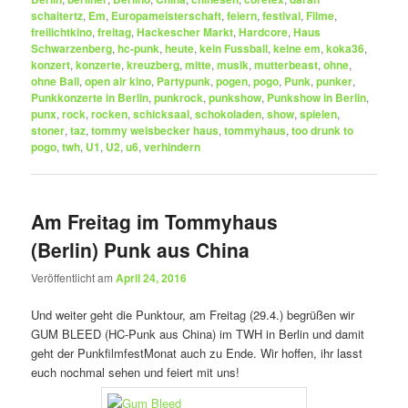
schaitertz
,
Em
,
Europameisterschaft
,
feiern
,
festival
,
Filme
,
freilichtkino
,
freitag
,
Hackescher Markt
,
Hardcore
,
Haus
Schwarzenberg
,
hc-punk
,
heute
,
kein Fussball
,
keine em
,
koka36
,
konzert
,
konzerte
,
kreuzberg
,
mitte
,
musik
,
mutterbeast
,
ohne
,
ohne Ball
,
open air kino
,
Partypunk
,
pogen
,
pogo
,
Punk
,
punker
,
Punkkonzerte in Berlin
,
punkrock
,
punkshow
,
Punkshow in Berlin
,
punx
,
rock
,
rocken
,
schicksaal
,
schokoladen
,
show
,
spielen
,
stoner
,
taz
,
tommy weisbecker haus
,
tommyhaus
,
too drunk to
pogo
,
twh
,
U1
,
U2
,
u6
,
verhindern
Am Freitag im Tommyhaus
(Berlin) Punk aus China
Veröffentlicht am
April 24, 2016
Und weiter geht die Punktour, am Freitag (29.4.) begrüßen wir
GUM BLEED (HC-Punk aus China) im TWH in Berlin und damit
geht der PunkfilmfestMonat auch zu Ende. Wir hoffen, ihr lasst
euch nochmal sehen und feiert mit uns!