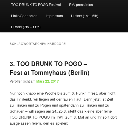
TOO DRUNK TO POGO Festival
PM/ press infos
Links/Sponsoren
Impressum
History (1st – 6th)
History (7th – 11th)
SCHLAGWORTARCHIV:
HARDCORE
3. TOO DRUNK TO POGO –
Fest at Tommyhaus (Berlin)
Veröffentlicht am
März 22, 2017
Nur noch knapp eine Woche bis zum 6. Punkfilmfest, aber nicht
das ihr denkt, wir liegen auf der faulen Haut. Denn jetzt ist Zeit
zu Trinken und zu Pogen und später dann zu Trinken und zu
Schauen – will sagen am 24./25.3. steht das kleine aber feine
TOO DRUNK TO POGO im TWH zum 3. Mal an und ihr sollt dort
ausgelassen feiern, den es spielen: