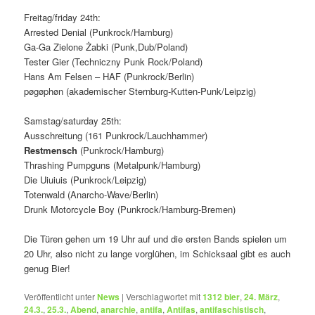
Freitag/friday 24th:
Arrested Denial (Punkrock/Hamburg)
Ga-Ga Zielone Żabki (Punk,Dub/Poland)
Tester Gier (Techniczny Punk Rock/Poland)
Hans Am Felsen – HAF (Punkrock/Berlin)
pøgøphøn (akademischer Sternburg-Kutten-Punk/Leipzig)
Samstag/saturday 25th:
Ausschreitung (161 Punkrock/Lauchhammer)
Restmensch
(Punkrock/Hamburg)
Thrashing Pumpguns (Metalpunk/Hamburg)
Die Uiuiuis (Punkrock/Leipzig)
Totenwald (Anarcho-Wave/Berlin)
Drunk Motorcycle Boy (Punkrock/Hamburg-Bremen)
Die Türen gehen um 19 Uhr auf und die ersten Bands spielen um
20 Uhr, also nicht zu lange vorglühen, im Schicksaal gibt es auch
genug Bier!
Veröffentlicht unter
News
|
Verschlagwortet mit
1312 bier
,
24. März
,
24.3.
,
25.3.
,
Abend
,
anarchie
,
antifa
,
Antifas
,
antifaschistisch
,