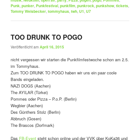
musik
Neukölln
open air
party
Pizza
pogen
pogo
Pommes
Punk
,
punker
,
Punkfestival
,
punkfilm
,
punkrock
,
punkshow
,
tickets
,
Tommy Weisbecker
,
tommyhaus
,
twh
,
U1
,
U7
TOO DRUNK TO POGO
Veröffentlicht am
April 16, 2015
nicht vergessen wir starten die Punkfilmfestwoche schon am 2.5.
im Tommyhaus.
Zum TOO DRUNK TO POGO haben wir uns ein paar coole
Bands eingeladen.
NAZI DOGS (Aachen)
The AYILAR (Türkei)
Pommes oder Pizza – P.o.P. (Berlin)
Wegbier (Aachen)
Des Günthers Stolz (Berlin)
Abbruch (Gosen)
The Brascos (Dorfmark)
Das
FB-Event
steht schon online und der VVK über KoKa36 und