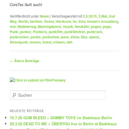
CoreTex läuft auch!
Veröffentlicht unter
News
|
Verschlagwortet mit
2.5.2015
,
2.Mai
,
2nd
May
,
Berlin
,
berliner
,
Event
,
Hardcore
,
hc
,
kino
,
konzert
,
kreuzberg
,
mai
,
Maifeiertag
,
Mehringdamm
,
musik
,
Neukölln
,
pogen
,
pogo
,
Punk
,
punker
,
Punkers
,
punkfilm
,
punkfilmfest
,
punkrock
,
punkrocker
,
punks
,
punkshow
,
punx
,
show
,
Ska
,
spass
,
Streetpunk
,
tanzen
,
ticket
,
trinken
,
twh
Beitragsnavigation
←
Ältere Beiträge
S
u
c
h
NEUESTE BEITRÄGE
e
15.7.26 GUM BLEED + DUMMY TOYS im Badehaus Berlin
n
29.3.26 DEAD TO ME + ÜBERYOU live in Berlin at Badehaus