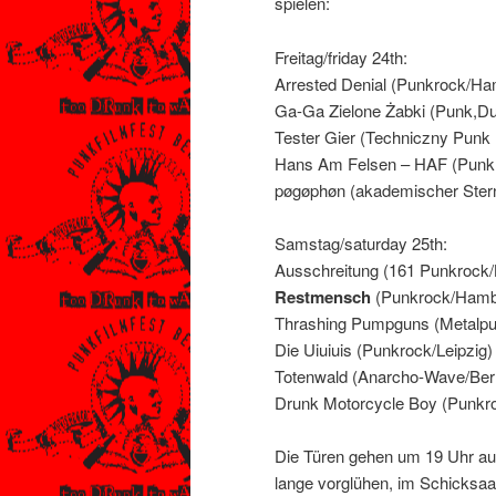
spielen:
Freitag/friday 24th:
Arrested Denial (Punkrock/H
Ga-Ga Zielone Żabki (Punk,Du
Tester Gier (Techniczny Punk
Hans Am Felsen – HAF (Punkr
pøgøphøn (akademischer Stern
Samstag/saturday 25th:
Ausschreitung (161 Punkroc
Restmensch
(Punkrock/Hamb
Thrashing Pumpguns (Metalp
Die Uiuiuis (Punkrock/Leipzig)
Totenwald (Anarcho-Wave/Berl
Drunk Motorcycle Boy (Punk
Die Türen gehen um 19 Uhr auf
lange vorglühen, im Schicksaal