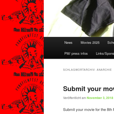
Hauptmenü
News
Movies 2025
Sche
PM/ press infos
Links/Spons
SCHLAGWORTARCHIV:
ANARCHIE
Submit your mov
Veröffentlicht am
November 3, 2018
Submit your movie for the 8th 