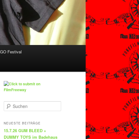
O Festival
S
u
c
h
NEUESTE BEITRÄGE
e
15.7.26 GUM BLEED +
n
DUMMY TOYS im Badehaus