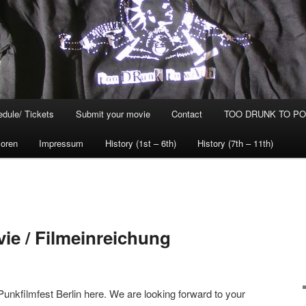
dule/ Tickets
Submit your movie
Contact
TOO DRUNK TO POG
oren
Impressum
History (1st – 6th)
History (7th – 11th)
ie / Filmeinreichung
Punkfilmfest Berlin here. We are looking forward to your