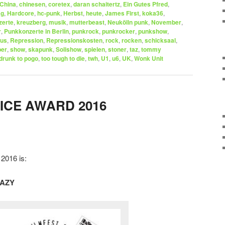
China
,
chinesen
,
coretex
,
daran schaitertz
,
Ein Gutes Pfred
,
ag
,
Hardcore
,
hc-punk
,
Herbst
,
heute
,
James First
,
koka36
,
zerte
,
kreuzberg
,
musik
,
mutterbeast
,
Neukölln punk
,
November
,
r
,
Punkkonzerte in Berlin
,
punkrock
,
punkrocker
,
punkshow
,
us
,
Repression
,
Repressionskosten
,
rock
,
rocken
,
schicksaal
,
ber
,
show
,
skapunk
,
Solishow
,
spielen
,
stoner
,
taz
,
tommy
 drunk to pogo
,
too tough to die
,
twh
,
U1
,
u6
,
UK
,
Wonk Unit
ICE AWARD 2016
016 is:
AZY