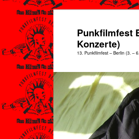
Zum
Zum
primären
sekundären
Inhalt
Inhalt
Punkfilmfest B
springen
springen
Konzerte)
13. Punkfilmfest – Berlin (3. – 