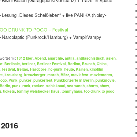
– Bikini Beach (Garagepunk/Konstanz) + Travel In Space
– Lesung „Dieses Scheißleben“ + live PANIKA (Noisy-
III. TOO DRUNK TO POGO – Festival
 – Narcolaptic (Punkrock/Hamburg) + VampirVampy
wortet mit
1312 bier
,
Abend
,
anarchie
,
antifa
,
antifaschistisch
,
asien
,
st
,
Berlinale
,
berliner
,
Berliner Festival
,
Berlino
,
Brunch
,
China
,
z
,
festival
,
freitag
,
Hardcore
,
hc-punk
,
heute
,
Karten
,
kinofilm
,
te
,
kreuzberg
,
kreuzberger
,
march
,
März
,
moviefest
,
moviemento
,
pogo
,
Punk
,
punker
,
punkerfest
,
Punkkonzerte in Berlin
,
punkmovie
,
Berlin
,
punx
,
rock
,
rocken
,
schicksaal
,
sea watch
,
shorts
,
show
,
z
,
tickets
,
tommy weisbecker haus
,
tommyhaus
,
too drunk to pogo
,
 2016