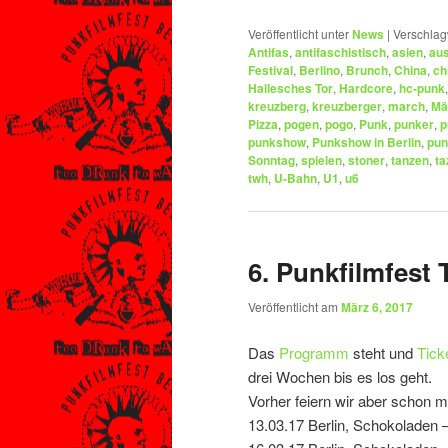
Veröffentlicht unter
News
|
Verschlag
Antifas
,
antifaschistisch
,
asien
,
au
Festival
,
Berlino
,
Brunch
,
China
,
ch
Hallesches Tor
,
Hardcore
,
hc-punk
kreuzberg
,
kreuzberger
,
march
,
Mä
Pizza
,
pogen
,
pogo
,
Punk
,
punker
,
p
punkshow
,
Punkshow in Berlin
,
pun
Sonntag
,
spielen
,
stoner
,
tanzen
,
ta
twh
,
U-Bahn
,
U1
,
u6
6. Punkfilmfe
Veröffentlicht am
März 6, 2017
Das
Programm
steht und
Tick
drei Wochen bis es los geht.
Vorher feiern wir aber schon m
13.03.17 Berlin, Schokoladen –