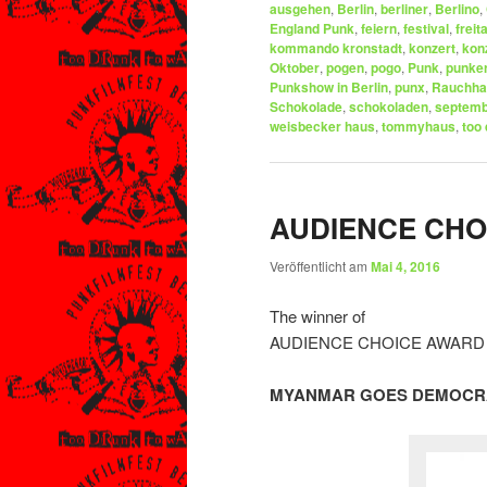
ausgehen
,
Berlin
,
berliner
,
Berlino
,
England Punk
,
feiern
,
festival
,
freit
kommando kronstadt
,
konzert
,
kon
Oktober
,
pogen
,
pogo
,
Punk
,
punke
Punkshow in Berlin
,
punx
,
Rauchha
Schokolade
,
schokoladen
,
septem
weisbecker haus
,
tommyhaus
,
too
AUDIENCE CHO
Veröffentlicht am
Mai 4, 2016
The winner of
AUDIENCE CHOICE AWARD 2
MYANMAR GOES DEMOCR