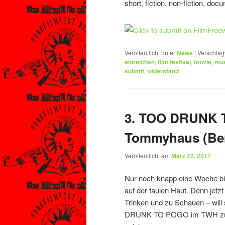
short, fiction, non-fiction, do
Veröffentlicht unter
News
|
Verschlag
einreichen
,
film festival
,
movie
,
mus
submit
,
widerstand
3. TOO DRUNK T
Tommyhaus (Ber
Veröffentlicht am
März 22, 2017
Nur noch knapp eine Woche bis 
auf der faulen Haut. Denn jetz
Trinken und zu Schauen – will 
DRUNK TO POGO im TWH zum 3. 