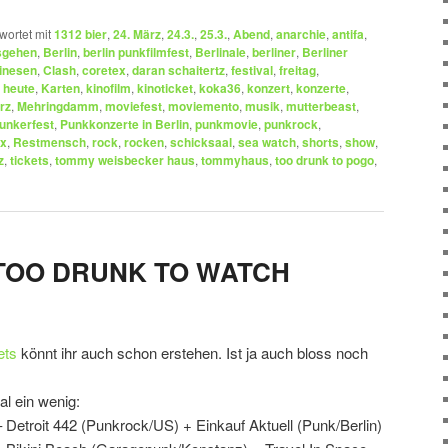
wortet mit
1312 bier
,
24. März
,
24.3.
,
25.3.
,
Abend
,
anarchie
,
antifa
,
sgehen
,
Berlin
,
berlin punkfilmfest
,
Berlinale
,
berliner
,
Berliner
inesen
,
Clash
,
coretex
,
daran schaitertz
,
festival
,
freitag
,
,
heute
,
Karten
,
kinofilm
,
kinoticket
,
koka36
,
konzert
,
konzerte
,
rz
,
Mehringdamm
,
moviefest
,
moviemento
,
musik
,
mutterbeast
,
unkerfest
,
Punkkonzerte in Berlin
,
punkmovie
,
punkrock
,
x
,
Restmensch
,
rock
,
rocken
,
schicksaal
,
sea watch
,
shorts
,
show
,
z
,
tickets
,
tommy weisbecker haus
,
tommyhaus
,
too drunk to pogo
,
st TOO DRUNK TO WATCH
ets
könnt ihr auch schon erstehen. Ist ja auch bloss noch
al ein wenig:
 Detroit 442 (Punkrock/US) + Einkauf Aktuell (Punk/Berlin)