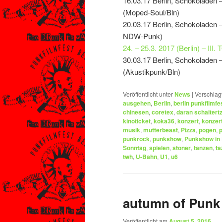
16.03.17 Berlin, Schokoladen 
(Moped-Soul/Bln)
20.03.17 Berlin, Schokoladen 
NDW-Punk)
24. – 25.3. 2017 (Berlin) – 
30.03.17 Berlin, Schokoladen
(Akustikpunk/Bln)
Veröffentlicht unter
News
|
Verschlag
ausgehen
,
Berlin
,
berlin punkfilmfe
chinesen
,
coretex
,
daran schaitert
kinoticket
,
koka36
,
konzert
,
konzer
musik
,
mutterbeast
,
Pizza
,
pogen
,
punkrock
,
punkshow
,
Punkshow in 
Sonntag
,
spielen
,
stoner
,
tanzen
,
ta
twh
,
U-Bahn
,
U1
,
u6
autumn of Punk
Veröffentlicht am
August 5, 2016