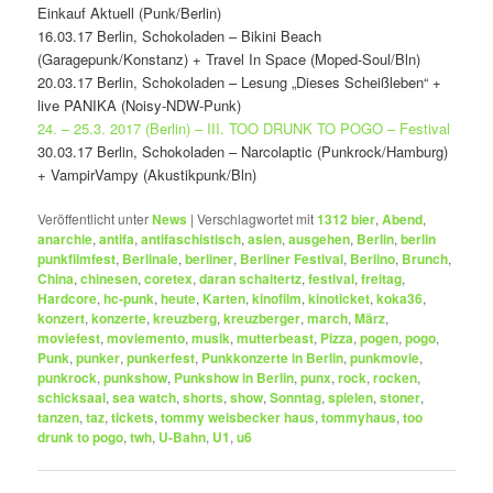
Einkauf Aktuell (Punk/Berlin)
16.03.17 Berlin, Schokoladen – Bikini Beach
(Garagepunk/Konstanz) + Travel In Space (Moped-Soul/Bln)
20.03.17 Berlin, Schokoladen – Lesung „Dieses Scheißleben“ +
live PANIKA (Noisy-NDW-Punk)
24. – 25.3. 2017 (Berlin) – III. TOO DRUNK TO POGO – Festival
30.03.17 Berlin, Schokoladen – Narcolaptic (Punkrock/Hamburg)
+ VampirVampy (Akustikpunk/Bln)
Veröffentlicht unter
News
|
Verschlagwortet mit
1312 bier
,
Abend
,
anarchie
,
antifa
,
antifaschistisch
,
asien
,
ausgehen
,
Berlin
,
berlin
punkfilmfest
,
Berlinale
,
berliner
,
Berliner Festival
,
Berlino
,
Brunch
,
China
,
chinesen
,
coretex
,
daran schaitertz
,
festival
,
freitag
,
Hardcore
,
hc-punk
,
heute
,
Karten
,
kinofilm
,
kinoticket
,
koka36
,
konzert
,
konzerte
,
kreuzberg
,
kreuzberger
,
march
,
März
,
moviefest
,
moviemento
,
musik
,
mutterbeast
,
Pizza
,
pogen
,
pogo
,
Punk
,
punker
,
punkerfest
,
Punkkonzerte in Berlin
,
punkmovie
,
punkrock
,
punkshow
,
Punkshow in Berlin
,
punx
,
rock
,
rocken
,
schicksaal
,
sea watch
,
shorts
,
show
,
Sonntag
,
spielen
,
stoner
,
tanzen
,
taz
,
tickets
,
tommy weisbecker haus
,
tommyhaus
,
too
drunk to pogo
,
twh
,
U-Bahn
,
U1
,
u6