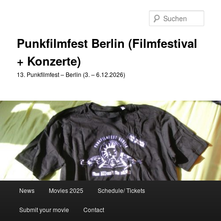
Zum
Zum
primären
sekundären
Such
Inhalt
Inhalt
springen
springen
Punkfilmfest Berlin (Filmfestival
+ Konzerte)
13. Punkfilmfest – Berlin (3. – 6.12.2026)
Hauptmenü
News
Movies 2025
Schedule/ Tickets
Submit your movie
Contact