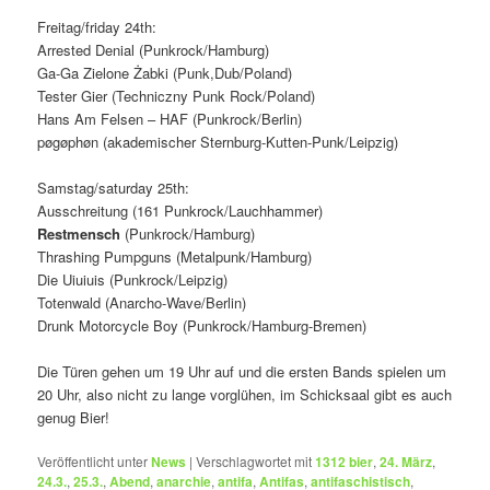
Freitag/friday 24th:
Arrested Denial (Punkrock/Hamburg)
Ga-Ga Zielone Żabki (Punk,Dub/Poland)
Tester Gier (Techniczny Punk Rock/Poland)
Hans Am Felsen – HAF (Punkrock/Berlin)
pøgøphøn (akademischer Sternburg-Kutten-Punk/Leipzig)
Samstag/saturday 25th:
Ausschreitung (161 Punkrock/Lauchhammer)
Restmensch
(Punkrock/Hamburg)
Thrashing Pumpguns (Metalpunk/Hamburg)
Die Uiuiuis (Punkrock/Leipzig)
Totenwald (Anarcho-Wave/Berlin)
Drunk Motorcycle Boy (Punkrock/Hamburg-Bremen)
Die Türen gehen um 19 Uhr auf und die ersten Bands spielen um
20 Uhr, also nicht zu lange vorglühen, im Schicksaal gibt es auch
genug Bier!
Veröffentlicht unter
News
|
Verschlagwortet mit
1312 bier
,
24. März
,
24.3.
,
25.3.
,
Abend
,
anarchie
,
antifa
,
Antifas
,
antifaschistisch
,