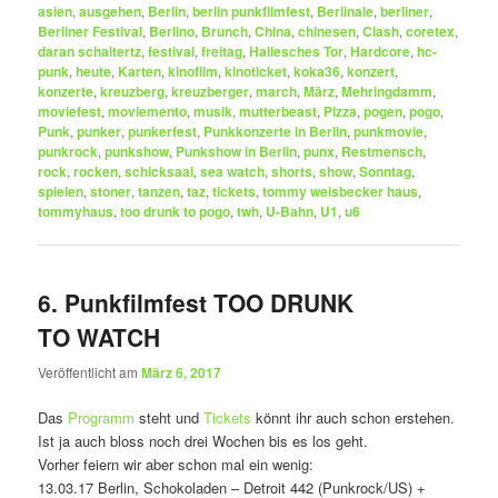
asien
,
ausgehen
,
Berlin
,
berlin punkfilmfest
,
Berlinale
,
berliner
,
Berliner Festival
,
Berlino
,
Brunch
,
China
,
chinesen
,
Clash
,
coretex
,
daran schaitertz
,
festival
,
freitag
,
Hallesches Tor
,
Hardcore
,
hc-
punk
,
heute
,
Karten
,
kinofilm
,
kinoticket
,
koka36
,
konzert
,
konzerte
,
kreuzberg
,
kreuzberger
,
march
,
März
,
Mehringdamm
,
moviefest
,
moviemento
,
musik
,
mutterbeast
,
Pizza
,
pogen
,
pogo
,
Punk
,
punker
,
punkerfest
,
Punkkonzerte in Berlin
,
punkmovie
,
punkrock
,
punkshow
,
Punkshow in Berlin
,
punx
,
Restmensch
,
rock
,
rocken
,
schicksaal
,
sea watch
,
shorts
,
show
,
Sonntag
,
spielen
,
stoner
,
tanzen
,
taz
,
tickets
,
tommy weisbecker haus
,
tommyhaus
,
too drunk to pogo
,
twh
,
U-Bahn
,
U1
,
u6
6. Punkfilmfest TOO DRUNK
TO WATCH
Veröffentlicht am
März 6, 2017
Das
Programm
steht und
Tickets
könnt ihr auch schon erstehen.
Ist ja auch bloss noch drei Wochen bis es los geht.
Vorher feiern wir aber schon mal ein wenig:
13.03.17 Berlin, Schokoladen – Detroit 442 (Punkrock/US) +