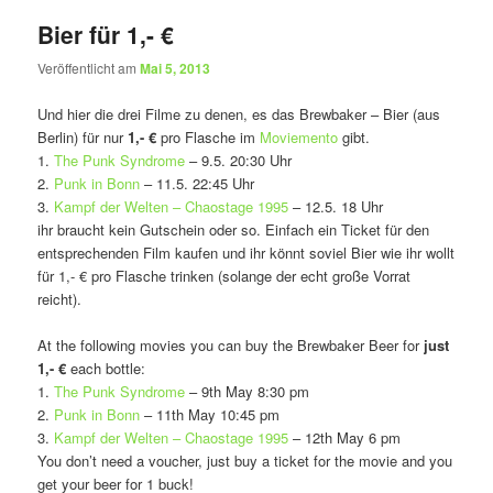
Bier für 1,- €
Veröffentlicht am
Mai 5, 2013
Und hier die drei Filme zu denen, es das Brewbaker – Bier (aus
Berlin) für nur
1,- €
pro Flasche im
Moviemento
gibt.
1.
The Punk Syndrome
– 9.5. 20:30 Uhr
2.
Punk in Bonn
– 11.5. 22:45 Uhr
3.
Kampf der Welten – Chaostage 1995
– 12.5. 18 Uhr
ihr braucht kein Gutschein oder so. Einfach ein Ticket für den
entsprechenden Film kaufen und ihr könnt soviel Bier wie ihr wollt
für 1,- € pro Flasche trinken (solange der echt große Vorrat
reicht).
At the following movies you can buy the Brewbaker Beer for
just
1,- €
each bottle:
1.
The Punk Syndrome
– 9th May 8:30 pm
2.
Punk in Bonn
– 11th May 10:45 pm
3.
Kampf der Welten – Chaostage 1995
– 12th May 6 pm
You don’t need a voucher, just buy a ticket for the movie and you
get your beer for 1 buck!