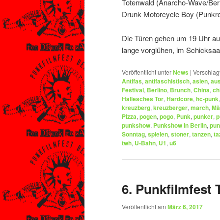
Totenwald (Anarcho-Wave/Berl
Drunk Motorcycle Boy (Punk
Die Türen gehen um 19 Uhr auf
lange vorglühen, im Schicksaal
Veröffentlicht unter
News
|
Verschlag
Antifas
,
antifaschistisch
,
asien
,
au
Festival
,
Berlino
,
Brunch
,
China
,
ch
Hallesches Tor
,
Hardcore
,
hc-punk
kreuzberg
,
kreuzberger
,
march
,
Mä
Pizza
,
pogen
,
pogo
,
Punk
,
punker
,
p
punkshow
,
Punkshow in Berlin
,
pun
Sonntag
,
spielen
,
stoner
,
tanzen
,
ta
twh
,
U-Bahn
,
U1
,
u6
6. Punkfilmfe
Veröffentlicht am
März 6, 2017