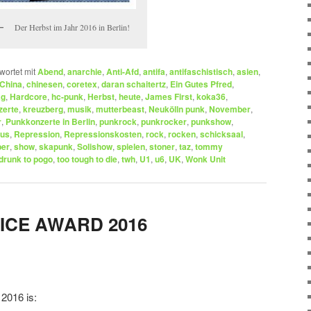
Der Herbst im Jahr 2016 in Berlin!
wortet mit
Abend
,
anarchie
,
Anti-Afd
,
antifa
,
antifaschistisch
,
asien
,
China
,
chinesen
,
coretex
,
daran schaitertz
,
Ein Gutes Pfred
,
ag
,
Hardcore
,
hc-punk
,
Herbst
,
heute
,
James First
,
koka36
,
zerte
,
kreuzberg
,
musik
,
mutterbeast
,
Neukölln punk
,
November
,
r
,
Punkkonzerte in Berlin
,
punkrock
,
punkrocker
,
punkshow
,
us
,
Repression
,
Repressionskosten
,
rock
,
rocken
,
schicksaal
,
ber
,
show
,
skapunk
,
Solishow
,
spielen
,
stoner
,
taz
,
tommy
 drunk to pogo
,
too tough to die
,
twh
,
U1
,
u6
,
UK
,
Wonk Unit
ICE AWARD 2016
016 is: