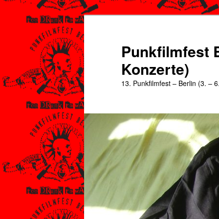
Zum
Zum
primären
sekundären
Inhalt
Inhalt
Punkfilmfest B
springen
springen
Konzerte)
13. Punkfilmfest – Berlin (3. – 