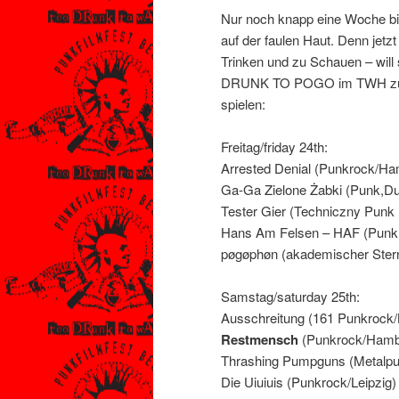
Nur noch knapp eine Woche bis 
auf der faulen Haut. Denn jetz
Trinken und zu Schauen – will 
DRUNK TO POGO im TWH zum 3. 
spielen:
Freitag/friday 24th:
Arrested Denial (Punkrock/H
Ga-Ga Zielone Żabki (Punk,Du
Tester Gier (Techniczny Punk
Hans Am Felsen – HAF (Punkr
pøgøphøn (akademischer Stern
Samstag/saturday 25th:
Ausschreitung (161 Punkroc
Restmensch
(Punkrock/Hamb
Thrashing Pumpguns (Metalp
Die Uiuiuis (Punkrock/Leipzig)