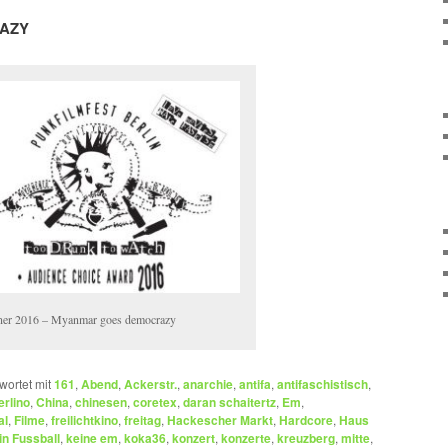
AZY
er 2016 – Myanmar goes democrazy
wortet mit
161
,
Abend
,
Ackerstr.
,
anarchie
,
antifa
,
antifaschistisch
,
erlino
,
China
,
chinesen
,
coretex
,
daran schaitertz
,
Em
,
al
,
Filme
,
freilichtkino
,
freitag
,
Hackescher Markt
,
Hardcore
,
Haus
in Fussball
,
keine em
,
koka36
,
konzert
,
konzerte
,
kreuzberg
,
mitte
,