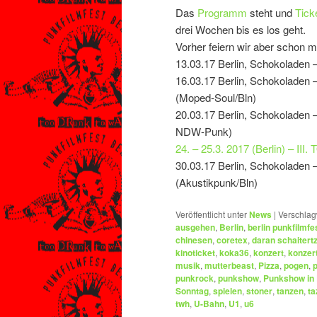
Das
Programm
steht und
Tick
drei Wochen bis es los geht.
Vorher feiern wir aber schon m
13.03.17 Berlin, Schokoladen –
16.03.17 Berlin, Schokoladen 
(Moped-Soul/Bln)
20.03.17 Berlin, Schokoladen 
NDW-Punk)
24. – 25.3. 2017 (Berlin) – 
30.03.17 Berlin, Schokoladen
(Akustikpunk/Bln)
Veröffentlicht unter
News
|
Verschlag
ausgehen
,
Berlin
,
berlin punkfilmfe
chinesen
,
coretex
,
daran schaitert
kinoticket
,
koka36
,
konzert
,
konzer
musik
,
mutterbeast
,
Pizza
,
pogen
,
punkrock
,
punkshow
,
Punkshow in 
Sonntag
,
spielen
,
stoner
,
tanzen
,
ta
twh
,
U-Bahn
,
U1
,
u6