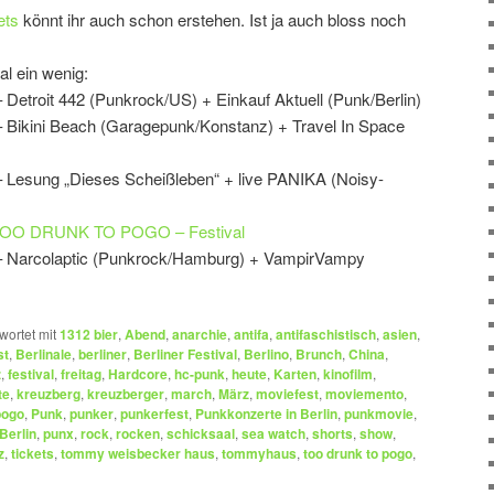
ets
könnt ihr auch schon erstehen. Ist ja auch bloss noch
al ein wenig:
 Detroit 442 (Punkrock/US) + Einkauf Aktuell (Punk/Berlin)
– Bikini Beach (Garagepunk/Konstanz) + Travel In Space
– Lesung „Dieses Scheißleben“ + live PANIKA (Noisy-
III. TOO DRUNK TO POGO – Festival
 – Narcolaptic (Punkrock/Hamburg) + VampirVampy
wortet mit
1312 bier
,
Abend
,
anarchie
,
antifa
,
antifaschistisch
,
asien
,
st
,
Berlinale
,
berliner
,
Berliner Festival
,
Berlino
,
Brunch
,
China
,
z
,
festival
,
freitag
,
Hardcore
,
hc-punk
,
heute
,
Karten
,
kinofilm
,
te
,
kreuzberg
,
kreuzberger
,
march
,
März
,
moviefest
,
moviemento
,
pogo
,
Punk
,
punker
,
punkerfest
,
Punkkonzerte in Berlin
,
punkmovie
,
Berlin
,
punx
,
rock
,
rocken
,
schicksaal
,
sea watch
,
shorts
,
show
,
z
,
tickets
,
tommy weisbecker haus
,
tommyhaus
,
too drunk to pogo
,