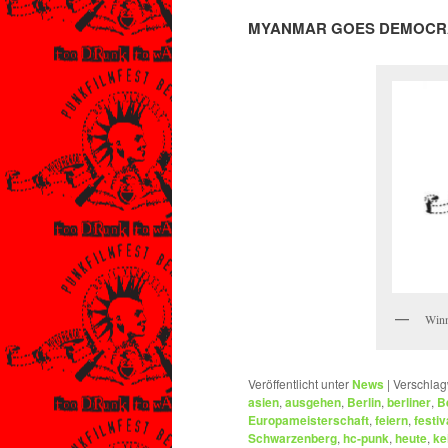
MYANMAR GOES DEMOCR
Winn
Veröffentlicht unter
News
|
Verschlag
asien
,
ausgehen
,
Berlin
,
berliner
,
B
Europameisterschaft
,
feiern
,
festiv
Schwarzenberg
,
hc-punk
,
heute
,
ke