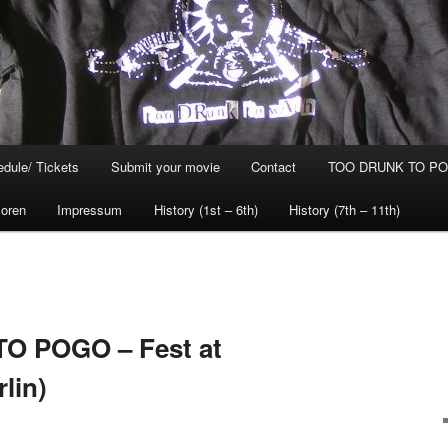
dule/ Tickets
Submit your movie
Contact
TOO DRUNK TO POG
oren
Impressum
History (1st – 6th)
History (7th – 11th)
O POGO – Fest at
lin)