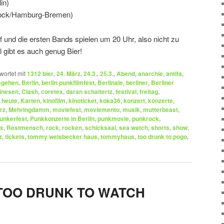
in)
rock/Hamburg-Bremen)
 und die ersten Bands spielen um 20 Uhr, also nicht zu
 gibt es auch genug Bier!
wortet mit
1312 bier
,
24. März
,
24.3.
,
25.3.
,
Abend
,
anarchie
,
antifa
,
sgehen
,
Berlin
,
berlin punkfilmfest
,
Berlinale
,
berliner
,
Berliner
inesen
,
Clash
,
coretex
,
daran schaitertz
,
festival
,
freitag
,
,
heute
,
Karten
,
kinofilm
,
kinoticket
,
koka36
,
konzert
,
konzerte
,
rz
,
Mehringdamm
,
moviefest
,
moviemento
,
musik
,
mutterbeast
,
unkerfest
,
Punkkonzerte in Berlin
,
punkmovie
,
punkrock
,
x
,
Restmensch
,
rock
,
rocken
,
schicksaal
,
sea watch
,
shorts
,
show
,
z
,
tickets
,
tommy weisbecker haus
,
tommyhaus
,
too drunk to pogo
,
st TOO DRUNK TO WATCH