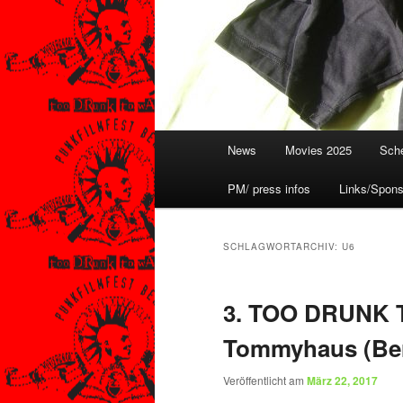
Hauptmenü
News
Movies 2025
Sche
PM/ press infos
Links/Spons
SCHLAGWORTARCHIV:
U6
3. TOO DRUNK T
Tommyhaus (Ber
Veröffentlicht am
März 22, 2017