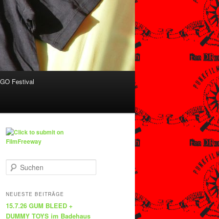
O Festival
S
u
c
h
NEUESTE BEITRÄGE
e
15.7.26 GUM BLEED +
n
DUMMY TOYS im Badehaus