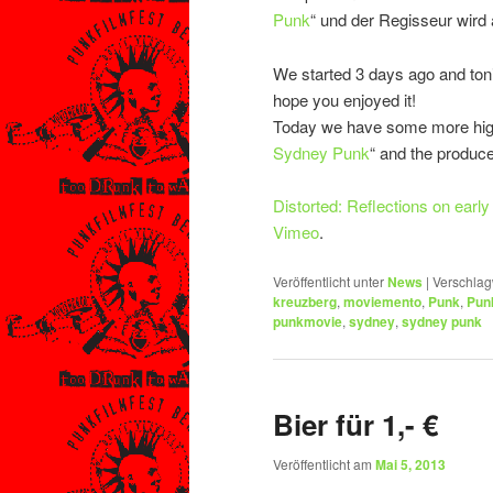
Punk
“ und der Regisseur wird 
We started 3 days ago and tonig
hope you enjoyed it!
Today we have some more highl
Sydney Punk
“ and the produce
Distorted: Reflections on earl
Vimeo
.
Veröffentlicht unter
News
|
Verschlag
kreuzberg
,
moviemento
,
Punk
,
Punk
punkmovie
,
sydney
,
sydney punk
Bier für 1,- €
Veröffentlicht am
Mai 5, 2013