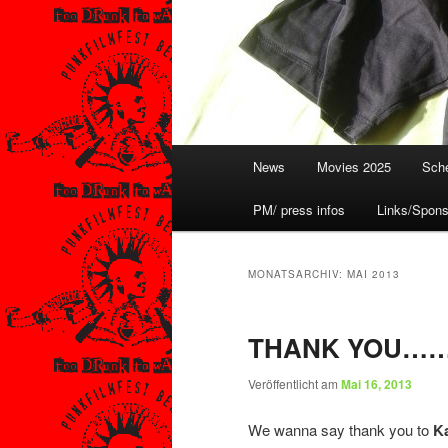
Hauptmenü
News
Movies 2025
Sche
PM/ press infos
Links/Spons
MONATSARCHIV:
MAI 2013
THANK YOU……
Veröffentlicht am
Mai 16, 2013
We wanna say thank you to
Ka