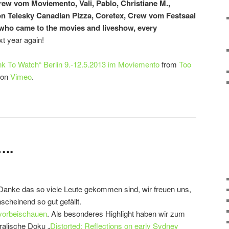
rew vom Moviemento, Vali, Pablo, Christiane M.,
on Telesky Canadian Pizza, Coretex, Crew vom Festsaal
who came to the movies and liveshow, every
t year again!
unk To Watch“ Berlin 9.-12.5.2013 im Moviemento
from
Too
on
Vimeo
.
..
 Danke das so viele Leute gekommen sind, wir freuen uns,
cheinend so gut gefällt.
vorbeischauen
. Als besonderes Highlight haben wir zum
ralische Doku „
Distorted: Reflections on early Sydney