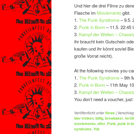
Und hier die drei Filme zu den
Flasche im
Moviemento
gibt.
1.
The Punk Syndrome
– 9.5. 
2.
Punk in Bonn
– 11.5. 22:45 
3.
Kampf der Welten – Chaost
ihr braucht kein Gutschein ode
kaufen und ihr könnt soviel Bier
große Vorrat reicht).
At the following movies you c
1.
The Punk Syndrome
– 9th 
2.
Punk in Bonn
– 11th May 1
3.
Kampf der Welten – Chaost
You don’t need a voucher, just 
Veröffentlicht unter
News
|
Verschlag
bier trinken
,
billig
,
brewbaker
,
feröf
moviemento
,
offer
,
Punk
,
punk in b
syndrome
,
Yok