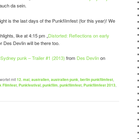
auch da sein.
ht is the last days of the Punkfilmfest (for this year)! We
ights, like at 4:15 pm „
Distorted: Reflections on early
r Des Devlin will be there too.
y Sydney punk – Trailer #1 (2013)
from
Des Devlin
on
wortet mit
12. mai
,
australien
,
australien punk
,
berlin punkfilmfest
,
 Filmfest
,
Punkfestival
,
punkfilm
,
punkfilmfest
,
Punkfilmfest 2013
,