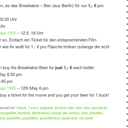
en, es das Brewbaker – Bier (aus Berlin) für nur
1,- €
pro
20:30 Uhr
Uhr
age 1995
– 12.5. 18 Uhr
r so. Einfach ein Ticket für den entsprechenden Film
 wie ihr wollt für 1,- € pro Flasche trinken (solange der echt
an buy the Brewbaker Beer for
just 1,- €
each bottle:
May 8:30 pm
0:45 pm
age 1995
– 12th May 6 pm
buy a ticket for the movie and you get your beer for 1 buck!
wortet mit
1 buck
,
1 euro
,
angebot
,
berliner bier
,
bier
,
bier aus berlin
,
fnungsfilm
,
festival
,
filmfestival
,
kampf der welten
,
kino
,
kinofilm
,
onn
,
punkfilm
,
punkfilme
,
punkfilmfest
,
punkrock
,
the punk