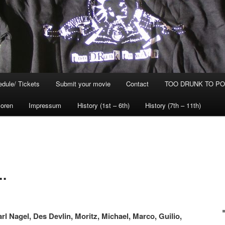
dule/ Tickets
Submit your movie
Contact
TOO DRUNK TO POG
oren
Impressum
History (1st – 6th)
History (7th – 11th)
.
rl Nagel, Des Devlin, Moritz, Michael, Marco, Guilio,