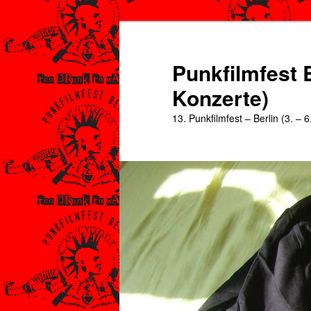
Zum
Zum
primären
sekundären
Inhalt
Inhalt
Punkfilmfest B
springen
springen
Konzerte)
13. Punkfilmfest – Berlin (3. – 