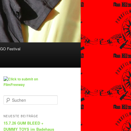
O Festival
S
u
c
h
NEUESTE BEITRÄGE
e
15.7.26 GUM BLEED +
n
DUMMY TOYS im Badehaus