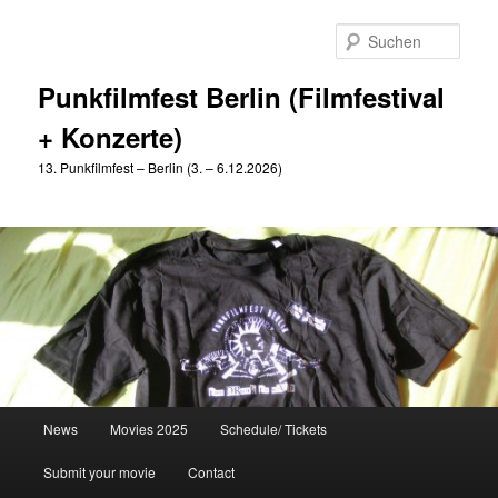
Zum
Zum
primären
sekundären
Such
Inhalt
Inhalt
springen
springen
Punkfilmfest Berlin (Filmfestival
+ Konzerte)
13. Punkfilmfest – Berlin (3. – 6.12.2026)
Hauptmenü
News
Movies 2025
Schedule/ Tickets
Submit your movie
Contact