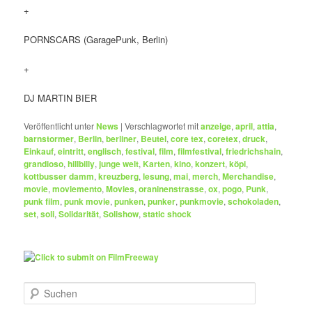
+
PORNSCARS (GaragePunk, Berlin)
+
DJ MARTIN BIER
Veröffentlicht unter
News
|
Verschlagwortet mit
anzeige
,
april
,
attia
,
barnstormer
,
Berlin
,
berliner
,
Beutel
,
core tex
,
coretex
,
druck
,
Einkauf
,
eintritt
,
englisch
,
festival
,
film
,
filmfestival
,
friedrichshain
,
grandioso
,
hillbilly
,
junge welt
,
Karten
,
kino
,
konzert
,
köpi
,
kottbusser damm
,
kreuzberg
,
lesung
,
mai
,
merch
,
Merchandise
,
movie
,
moviemento
,
Movies
,
oraninenstrasse
,
ox
,
pogo
,
Punk
,
punk film
,
punk movie
,
punken
,
punker
,
punkmovie
,
schokoladen
,
set
,
soli
,
Solidarität
,
Solishow
,
static shock
S
u