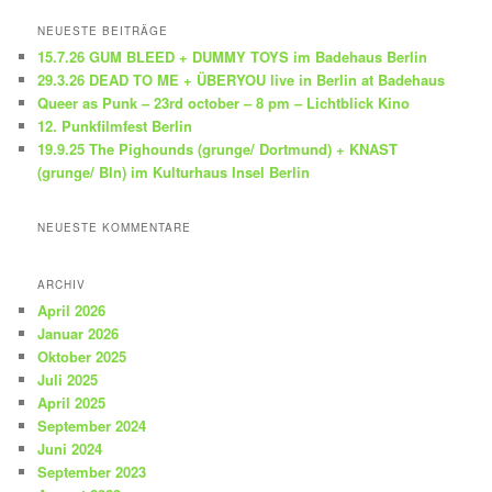
c
h
NEUESTE BEITRÄGE
e
15.7.26 GUM BLEED + DUMMY TOYS im Badehaus Berlin
n
29.3.26 DEAD TO ME + ÜBERYOU live in Berlin at Badehaus
Queer as Punk – 23rd october – 8 pm – Lichtblick Kino
12. Punkfilmfest Berlin
19.9.25 The Pighounds (grunge/ Dortmund) + KNAST
(grunge/ Bln) im Kulturhaus Insel Berlin
NEUESTE KOMMENTARE
ARCHIV
April 2026
Januar 2026
Oktober 2025
Juli 2025
April 2025
September 2024
Juni 2024
September 2023