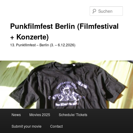
Zum
Zum
primären
sekundären
Such
Inhalt
Inhalt
springen
springen
Punkfilmfest Berlin (Filmfestival
+ Konzerte)
13. Punkfilmfest – Berlin (3. – 6.12.2026)
Hauptmenü
News
Movies 2025
Schedule/ Tickets
Submit your movie
Contact