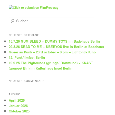
S
u
c
h
NEUESTE BEITRÄGE
e
15.7.26 GUM BLEED + DUMMY TOYS im Badehaus Berlin
n
29.3.26 DEAD TO ME + ÜBERYOU live in Berlin at Badehaus
Queer as Punk – 23rd october – 8 pm – Lichtblick Kino
12. Punkfilmfest Berlin
19.9.25 The Pighounds (grunge/ Dortmund) + KNAST
(grunge/ Bln) im Kulturhaus Insel Berlin
NEUESTE KOMMENTARE
ARCHIV
April 2026
Januar 2026
Oktober 2025