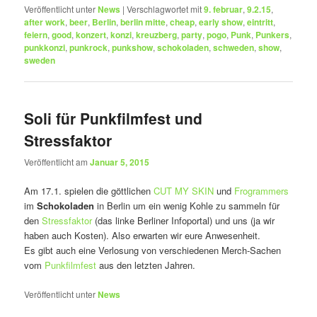
Veröffentlicht unter
News
|
Verschlagwortet mit
9. februar
,
9.2.15
,
after work
,
beer
,
Berlin
,
berlin mitte
,
cheap
,
early show
,
eintritt
,
feiern
,
good
,
konzert
,
konzi
,
kreuzberg
,
party
,
pogo
,
Punk
,
Punkers
,
punkkonzi
,
punkrock
,
punkshow
,
schokoladen
,
schweden
,
show
,
sweden
Soli für Punkfilmfest und
Stressfaktor
Veröffentlicht am
Januar 5, 2015
Am 17.1. spielen die göttlichen
CUT MY SKIN
und
Frogrammers
im
Schokoladen
in Berlin um ein wenig Kohle zu sammeln für
den
Stressfaktor
(das linke Berliner Infoportal) und uns (ja wir
haben auch Kosten). Also erwarten wir eure Anwesenheit.
Es gibt auch eine Verlosung von verschiedenen Merch-Sachen
vom
Punkfilmfest
aus den letzten Jahren.
Veröffentlicht unter
News