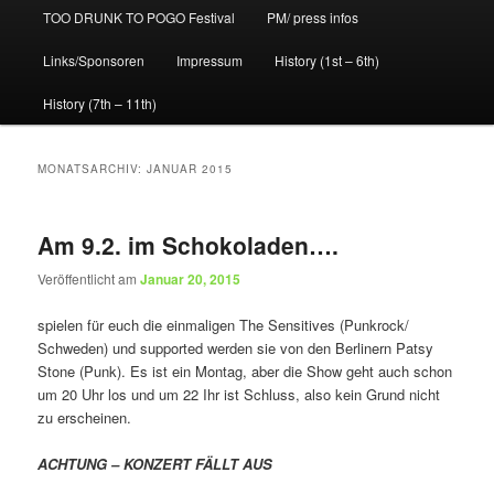
TOO DRUNK TO POGO Festival
PM/ press infos
Links/Sponsoren
Impressum
History (1st – 6th)
History (7th – 11th)
MONATSARCHIV:
JANUAR 2015
Am 9.2. im Schokoladen….
Veröffentlicht am
Januar 20, 2015
spielen für euch die einmaligen The Sensitives (Punkrock/
Schweden) und supported werden sie von den Berlinern Patsy
Stone (Punk). Es ist ein Montag, aber die Show geht auch schon
um 20 Uhr los und um 22 Ihr ist Schluss, also kein Grund nicht
zu erscheinen.
ACHTUNG – KONZERT FÄLLT AUS