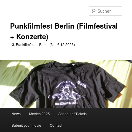
Zum
Zum
primären
sekundären
Such
Inhalt
Inhalt
springen
springen
Punkfilmfest Berlin (Filmfestival
+ Konzerte)
13. Punkfilmfest – Berlin (3. – 6.12.2026)
Hauptmenü
News
Movies 2025
Schedule/ Tickets
Submit your movie
Contact