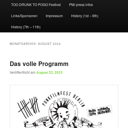
TOO DRUNK TO POGO Festival
PM/ press infos
Links/Sponsoren
Impressum
History (1st – 6th)
History (7th – 11th)
MONATSARCHIV:
AUGUST 2023
Das volle Programm
Veröffentlicht am
August 22, 2023