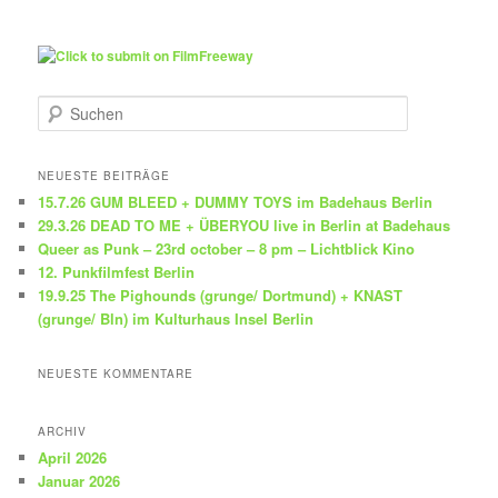
S
u
c
h
NEUESTE BEITRÄGE
e
15.7.26 GUM BLEED + DUMMY TOYS im Badehaus Berlin
n
29.3.26 DEAD TO ME + ÜBERYOU live in Berlin at Badehaus
Queer as Punk – 23rd october – 8 pm – Lichtblick Kino
12. Punkfilmfest Berlin
19.9.25 The Pighounds (grunge/ Dortmund) + KNAST
(grunge/ Bln) im Kulturhaus Insel Berlin
NEUESTE KOMMENTARE
ARCHIV
April 2026
Januar 2026