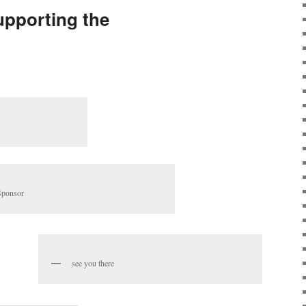
upporting the
Sponsor
see you there