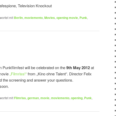
afespione, Television Knockout
wortet mit
Berlin
,
moviemento
,
Movies
,
opening movie
,
Punk
,
in Punkfilmfest will be celebrated on the
9th May 2012
at
movie
„Filmriss!“
from „Kino ohne Talent“. Director Felix
nd the screening and answer your questions.
 soon.
wortet mit
Filmriss
,
german
,
movie
,
moviemento
,
opening
,
Punk
,