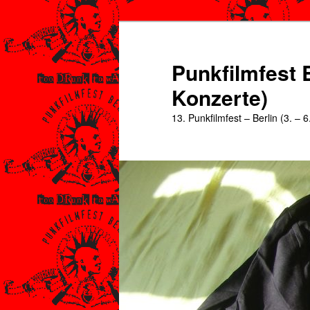
Zum
Zum
primären
sekundären
Inhalt
Inhalt
Punkfilmfest B
springen
springen
Konzerte)
13. Punkfilmfest – Berlin (3. – 