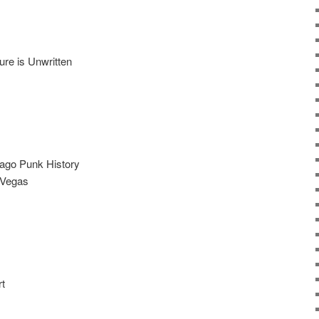
re is Unwritten
cago Punk History
 Vegas
rt