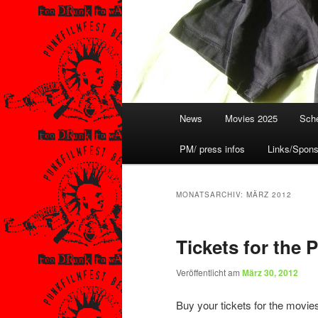
Hauptmenü
News
Movies 2025
Sche
PM/ press infos
Links/Spons
MONATSARCHIV:
MÄRZ 2012
Tickets for the 
Veröffentlicht am
März 30, 2012
Buy your tickets for the movie