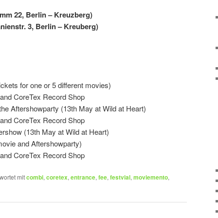
mm 22, Berlin – Kreuzberg)
ienstr. 3, Berlin – Kreuberg)
ickets for one or 5 different movies)
o and CoreTex Record Shop
 the Aftershowparty (13th May at Wild at Heart)
o and CoreTex Record Shop
tershow (13th May at Wild at Heart)
ovie and Aftershowparty)
o and CoreTex Record Shop
wortet mit
combi
,
coretex
,
entrance
,
fee
,
festvial
,
moviemento
,