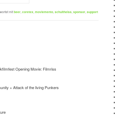
wortet mit
beer
,
coretex
,
moviemento
,
schultheiss
,
sponsor
,
support
filmfest Opening Movie: Filmriss
ity + Attack of the living Punkers
ture