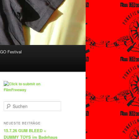
O Festival
S
u
c
h
NEUESTE BEITRÄGE
e
15.7.26 GUM BLEED +
n
DUMMY TOYS im Badehaus