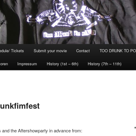
dule/ Tickets
Submit your movie
Contact
TOO DRUNK TO POG
oren
Impressum
History (1st – 6th)
History (7th – 11th)
Punkfimfest
s and the Aftershowparty in advance from: