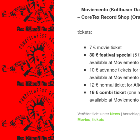
– Moviemento (Kottbuser Da
– CoreTex Record Shop (Oran
tickets:
7 € movie ticket
30 € festival special
(5 t
available at Moviement
10 € advance tickets for
available at Moviement
12 € normal ticket for Af
16 € combi ticket
(one m
available at Moviement
Veröffentlicht unter
News
|
Verschlag
Movies
,
tickets