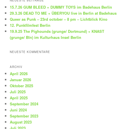
NEUESTE BEITRÄGE
e
15.7.26 GUM BLEED + DUMMY TOYS im Badehaus Berlin
n
29.3.26 DEAD TO ME + ÜBERYOU live in Berlin at Badehaus
Queer as Punk – 23rd october – 8 pm – Lichtblick Kino
12. Punkfilmfest Berlin
19.9.25 The Pighounds (grunge/ Dortmund) + KNAST
(grunge/ Bln) im Kulturhaus Insel Berlin
NEUESTE KOMMENTARE
ARCHIV
April 2026
Januar 2026
Oktober 2025
Juli 2025
April 2025
September 2024
Juni 2024
September 2023
August 2023
Juli 2023