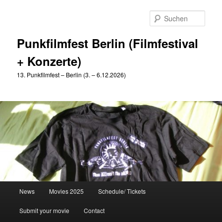
Zum
Zum
primären
sekundären
Such
Inhalt
Inhalt
springen
springen
Punkfilmfest Berlin (Filmfestival
+ Konzerte)
13. Punkfilmfest – Berlin (3. – 6.12.2026)
Hauptmenü
News
Movies 2025
Schedule/ Tickets
Submit your movie
Contact