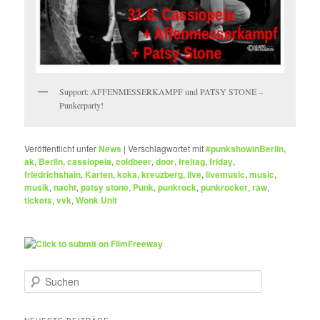
Support: AFFENMESSERKAMPF und PATSY STONE –
Punkerparty!
Veröffentlicht unter
News
|
Verschlagwortet mit
#punkshowinBerlin
,
ak
,
Berlin
,
cassiopeia
,
coldbeer
,
door
,
freitag
,
friday
,
friedrichshain
,
Karten
,
koka
,
kreuzberg
,
live
,
livemusic
,
music
,
musik
,
nacht
,
patsy stone
,
Punk
,
punkrock
,
punkrocker
,
raw
,
tickets
,
vvk
,
Wonk Unit
S
u
c
h