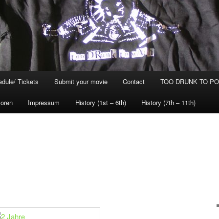
dule/ Tickets
Submit your movie
Contact
TOO DRUNK TO POG
oren
Impressum
History (1st – 6th)
History (7th – 11th)