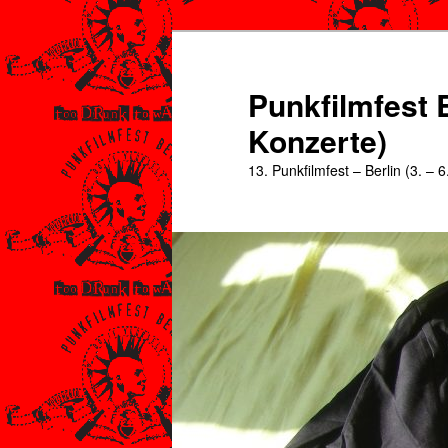
Zum
Zum
primären
sekundären
Inhalt
Inhalt
Punkfilmfest B
springen
springen
Konzerte)
13. Punkfilmfest – Berlin (3. – 