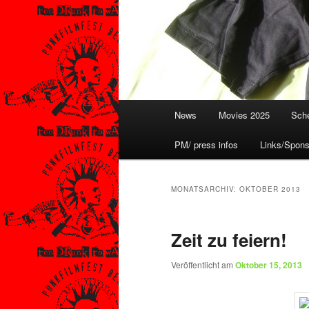
Hauptmenü
News
Movies 2025
Sche
PM/ press infos
Links/Spons
MONATSARCHIV:
OKTOBER 2013
Zeit zu feiern!
Veröffentlicht am
Oktober 15, 2013