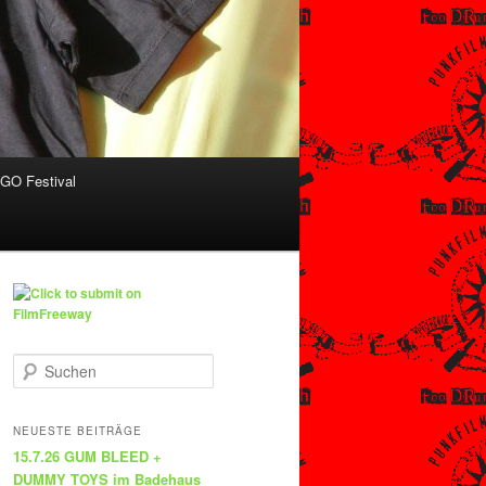
O Festival
S
u
c
h
NEUESTE BEITRÄGE
e
15.7.26 GUM BLEED +
n
DUMMY TOYS im Badehaus