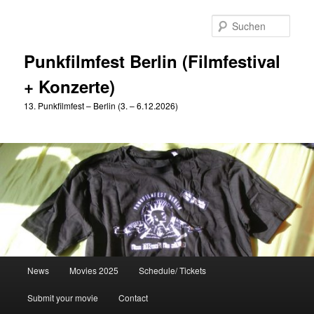
Zum
Zum
primären
sekundären
Such
Inhalt
Inhalt
springen
springen
Punkfilmfest Berlin (Filmfestival
+ Konzerte)
13. Punkfilmfest – Berlin (3. – 6.12.2026)
Hauptmenü
News
Movies 2025
Schedule/ Tickets
Submit your movie
Contact