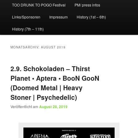
TOO DRUNK TO POGO Festival
PM/ press infos
Links/Sponsoren
Impressum
History (1st – 6th)
History (7th – 11th)
MONATSARCHIV:
AUGUST 2019
2.9. Schokoladen – Thirst
Planet • Aptera • BooN GooN
(Doomed Metal | Heavy
Stoner | Psychedelic)
Veröffentlicht am
August 28, 2019