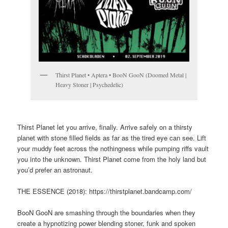
Thirst Planet • Aptera • BooN GooN (Doomed Metal |
Heavy Stoner | Psychedelic)
Thirst Planet let you arrive, finally. Arrive safely on a thirsty
planet with stone filled fields as far as the tired eye can see. Lift
your muddy feet across the nothingness while pumping riffs vault
you into the unknown. Thirst Planet come from the holy land but
you’d prefer an astronaut.
THE ESSENCE (2018): https://thirstplanet.bandcamp.com/
BooN GooN are smashing through the boundaries when they
create a hypnotizing power blending stoner, funk and spoken