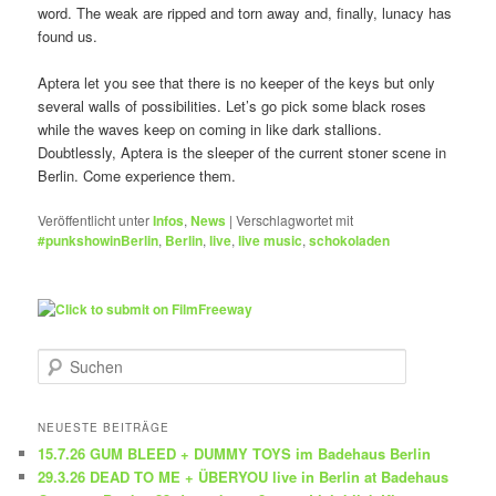
word. The weak are ripped and torn away and, finally, lunacy has
found us.
Aptera let you see that there is no keeper of the keys but only
several walls of possibilities. Let’s go pick some black roses
while the waves keep on coming in like dark stallions.
Doubtlessly, Aptera is the sleeper of the current stoner scene in
Berlin. Come experience them.
Veröffentlicht unter
Infos
,
News
|
Verschlagwortet mit
#punkshowinBerlin
,
Berlin
,
live
,
live music
,
schokoladen
S
u
c
h
NEUESTE BEITRÄGE
e
15.7.26 GUM BLEED + DUMMY TOYS im Badehaus Berlin
n
29.3.26 DEAD TO ME + ÜBERYOU live in Berlin at Badehaus