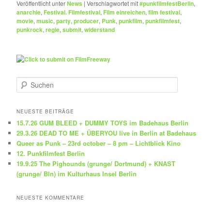
Veröffentlicht unter
News
|
Verschlagwortet mit
#punkfilmfestBerlin
,
anarchie
,
Festival. Filmfestival
,
Film einreichen
,
film festival
,
movie
,
music
,
party
,
producer
,
Punk
,
punkfilm
,
punkfilmfest
,
punkrock
,
regie
,
submit
,
widerstand
S
u
c
h
NEUESTE BEITRÄGE
e
15.7.26 GUM BLEED + DUMMY TOYS im Badehaus Berlin
n
29.3.26 DEAD TO ME + ÜBERYOU live in Berlin at Badehaus
Queer as Punk – 23rd october – 8 pm – Lichtblick Kino
12. Punkfilmfest Berlin
19.9.25 The Pighounds (grunge/ Dortmund) + KNAST
(grunge/ Bln) im Kulturhaus Insel Berlin
NEUESTE KOMMENTARE