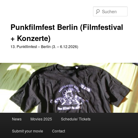
Zum
Zum
primären
sekundären
Such
Inhalt
Inhalt
springen
springen
Punkfilmfest Berlin (Filmfestival
+ Konzerte)
13. Punkfilmfest – Berlin (3. – 6.12.2026)
Hauptmenü
News
Movies 2025
Schedule/ Tickets
Submit your movie
Contact