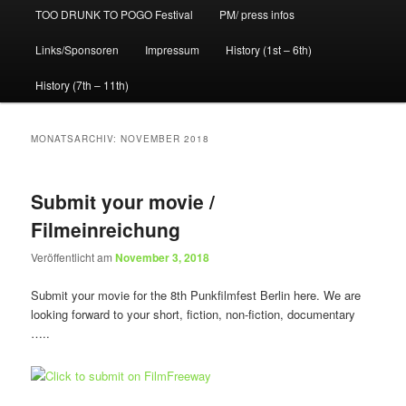
TOO DRUNK TO POGO Festival
PM/ press infos
Links/Sponsoren
Impressum
History (1st – 6th)
History (7th – 11th)
MONATSARCHIV:
NOVEMBER 2018
Submit your movie /
Filmeinreichung
Veröffentlicht am
November 3, 2018
Submit your movie for the 8th Punkfilmfest Berlin here. We are
looking forward to your short, fiction, non-fiction, documentary
…..