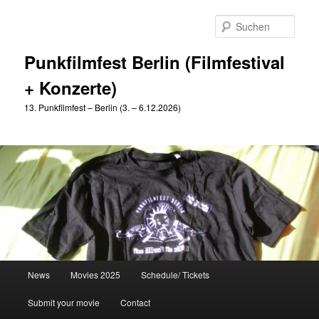
Zum
Zum
primären
sekundären
Such
Inhalt
Inhalt
springen
springen
Punkfilmfest Berlin (Filmfestival
+ Konzerte)
13. Punkfilmfest – Berlin (3. – 6.12.2026)
Hauptmenü
News
Movies 2025
Schedule/ Tickets
Submit your movie
Contact