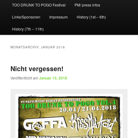
TOO DRUNK TO POGO Festival
PM/ press infos
Links/Sponsoren
Impressum
History (1st – 6th)
History (7th – 11th)
MONATSARCHIV:
JANUAR 2018
Nicht vergessen!
Veröffentlicht am
Januar 15, 2018