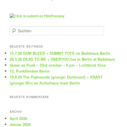
S
u
c
h
NEUESTE BEITRÄGE
e
15.7.26 GUM BLEED + DUMMY TOYS im Badehaus Berlin
n
29.3.26 DEAD TO ME + ÜBERYOU live in Berlin at Badehaus
Queer as Punk – 23rd october – 8 pm – Lichtblick Kino
12. Punkfilmfest Berlin
19.9.25 The Pighounds (grunge/ Dortmund) + KNAST
(grunge/ Bln) im Kulturhaus Insel Berlin
NEUESTE KOMMENTARE
ARCHIV
April 2026
Januar 2026