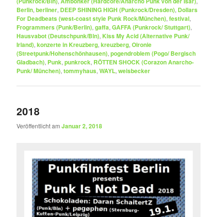
(Punkrock/Bln)
,
Ambönker (Hardcore/Anarcho Punk von der Isar)
,
Berlin
,
berliner
,
DEEP SHINING HIGH (Punkrock/Dresden)
,
Dollars
For Deadbeats (west-coast style Punk Rock/München)
,
festival
,
Frogrammers (Punk/Berlin)
,
gaffa
,
GAFFA (Punkrock/ Stuttgart)
,
Hausvabot (Deutschpunk/Bln)
,
Kiss My Acid (Alternative Punk/
Irland)
,
konzerte in Kreuzberg
,
kreuzberg
,
Oironie
(Streetpunk/Hohenschönhausen)
,
pogendroblem (Pogo/ Bergisch
Gladbach)
,
Punk
,
punkrock
,
RÖTTEN SHOCK (Corazon Anarcho-
Punk/ München)
,
tommyhaus
,
WAYL
,
weisbecker
2018
Veröffentlicht am
Januar 2, 2018