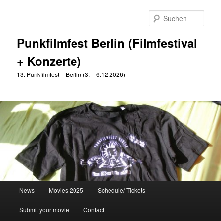
Zum
Zum
primären
sekundären
Such
Inhalt
Inhalt
springen
springen
Punkfilmfest Berlin (Filmfestival
+ Konzerte)
13. Punkfilmfest – Berlin (3. – 6.12.2026)
Hauptmenü
News
Movies 2025
Schedule/ Tickets
Submit your movie
Contact