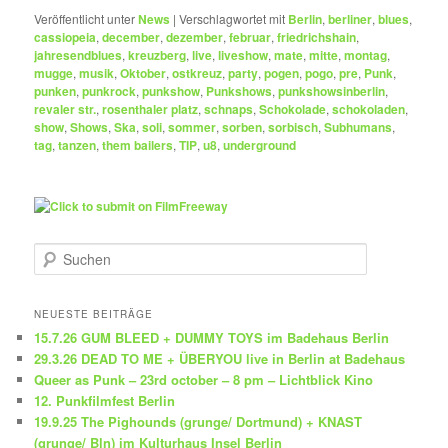
Veröffentlicht unter
News
|
Verschlagwortet mit
Berlin
,
berliner
,
blues
,
cassiopeia
,
december
,
dezember
,
februar
,
friedrichshain
,
jahresendblues
,
kreuzberg
,
live
,
liveshow
,
mate
,
mitte
,
montag
,
mugge
,
musik
,
Oktober
,
ostkreuz
,
party
,
pogen
,
pogo
,
pre
,
Punk
,
punken
,
punkrock
,
punkshow
,
Punkshows
,
punkshowsinberlin
,
revaler str.
,
rosenthaler platz
,
schnaps
,
Schokolade
,
schokoladen
,
show
,
Shows
,
Ska
,
soli
,
sommer
,
sorben
,
sorbisch
,
Subhumans
,
tag
,
tanzen
,
them bailers
,
TIP
,
u8
,
underground
S
u
c
h
NEUESTE BEITRÄGE
e
15.7.26 GUM BLEED + DUMMY TOYS im Badehaus Berlin
n
29.3.26 DEAD TO ME + ÜBERYOU live in Berlin at Badehaus
Queer as Punk – 23rd october – 8 pm – Lichtblick Kino
12. Punkfilmfest Berlin
19.9.25 The Pighounds (grunge/ Dortmund) + KNAST
(grunge/ Bln) im Kulturhaus Insel Berlin