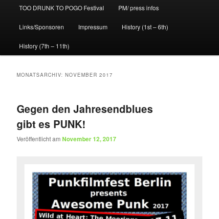
TOO DRUNK TO POGO Festival
PM/ press infos
Links/Sponsoren
Impressum
History (1st – 6th)
History (7th – 11th)
MONATSARCHIV:
NOVEMBER 2017
Gegen den Jahresendblues
gibt es PUNK!
Veröffentlicht am
November 12, 2017