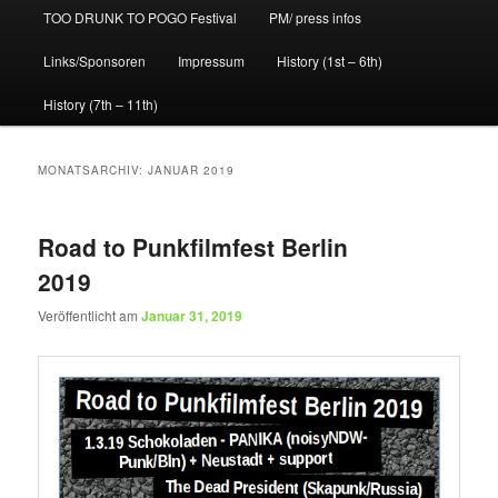
TOO DRUNK TO POGO Festival
PM/ press infos
Links/Sponsoren
Impressum
History (1st – 6th)
History (7th – 11th)
MONATSARCHIV:
JANUAR 2019
Road to Punkfilmfest Berlin
2019
Veröffentlicht am
Januar 31, 2019