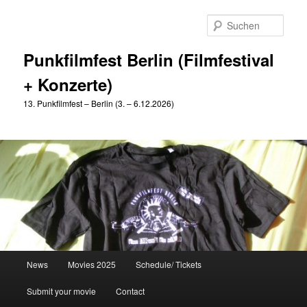
Zum
Zum
primären
sekundären
Such
Inhalt
Inhalt
springen
springen
Punkfilmfest Berlin (Filmfestival
+ Konzerte)
13. Punkfilmfest – Berlin (3. – 6.12.2026)
Hauptmenü
News
Movies 2025
Schedule/ Tickets
Submit your movie
Contact