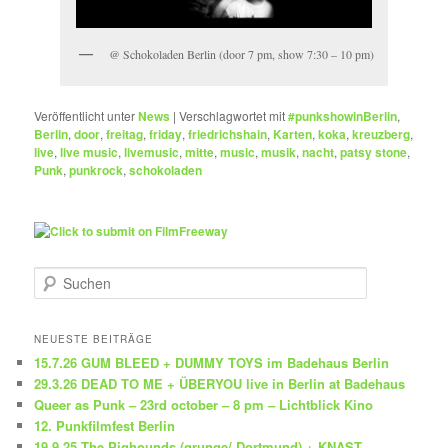
@ Schokoladen Berlin (door 7 pm, show 7:30 – 10 pm)
Veröffentlicht unter
News
|
Verschlagwortet mit
#punkshowinBerlin
,
Berlin
,
door
,
freitag
,
friday
,
friedrichshain
,
Karten
,
koka
,
kreuzberg
,
live
,
live music
,
livemusic
,
mitte
,
music
,
musik
,
nacht
,
patsy stone
,
Punk
,
punkrock
,
schokoladen
S
u
c
h
NEUESTE BEITRÄGE
e
15.7.26 GUM BLEED + DUMMY TOYS im Badehaus Berlin
n
29.3.26 DEAD TO ME + ÜBERYOU live in Berlin at Badehaus
Queer as Punk – 23rd october – 8 pm – Lichtblick Kino
12. Punkfilmfest Berlin
19.9.25 The Pighounds (grunge/ Dortmund) + KNAST