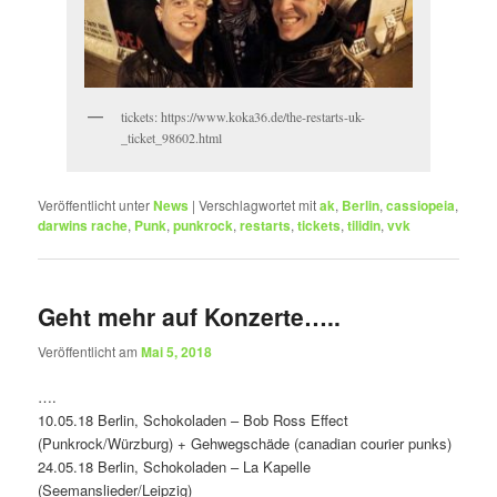
tickets: https://www.koka36.de/the-restarts-uk-
_ticket_98602.html
Veröffentlicht unter
News
|
Verschlagwortet mit
ak
,
Berlin
,
cassiopeia
,
darwins rache
,
Punk
,
punkrock
,
restarts
,
tickets
,
tilidin
,
vvk
Geht mehr auf Konzerte…..
Veröffentlicht am
Mai 5, 2018
….
10.05.18 Berlin, Schokoladen – Bob Ross Effect
(Punkrock/Würzburg) + Gehwegschäde (canadian courier punks)
24.05.18 Berlin, Schokoladen – La Kapelle
(Seemanslieder/Leipzig)