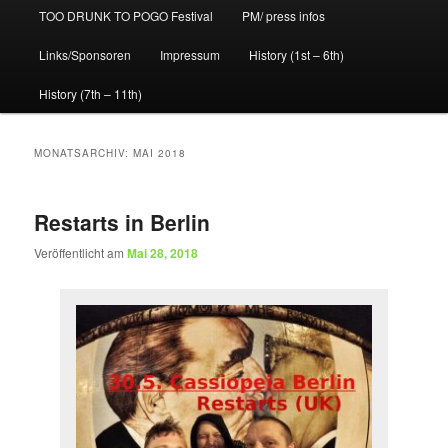
TOO DRUNK TO POGO Festival
PM/ press infos
Links/Sponsoren
Impressum
History (1st – 6th)
History (7th – 11th)
MONATSARCHIV:
MAI 2018
Restarts in Berlin
Veröffentlicht am
Mai 28, 2018