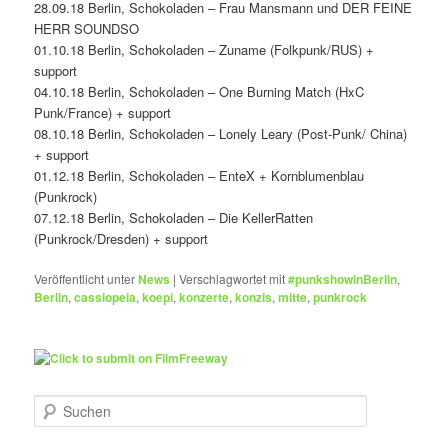
28.09.18 Berlin, Schokoladen – Frau Mansmann und DER FEINE
HERR SOUNDSO
01.10.18 Berlin, Schokoladen – Zuname (Folkpunk/RUS) +
support
04.10.18 Berlin, Schokoladen – One Burning Match (HxC
Punk/France) + support
08.10.18 Berlin, Schokoladen – Lonely Leary (Post-Punk/ China)
+ support
01.12.18 Berlin, Schokoladen – EnteX + Kornblumenblau
(Punkrock)
07.12.18 Berlin, Schokoladen – Die KellerRatten
(Punkrock/Dresden) + support
Veröffentlicht unter
News
|
Verschlagwortet mit
#punkshowinBerlin
,
Berlin
,
cassiopeia
,
koepi
,
konzerte
,
konzis
,
mitte
,
punkrock
S
u
c