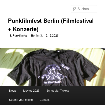
Zum
Zum
primären
sekundären
Such
Inhalt
Inhalt
springen
springen
Punkfilmfest Berlin (Filmfestival
+ Konzerte)
13. Punkfilmfest – Berlin (3. – 6.12.2026)
Hauptmenü
News
Movies 2025
Schedule/ Tickets
Submit your movie
Contact