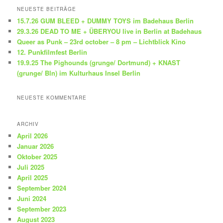
h
NEUESTE BEITRÄGE
e
15.7.26 GUM BLEED + DUMMY TOYS im Badehaus Berlin
n
29.3.26 DEAD TO ME + ÜBERYOU live in Berlin at Badehaus
Queer as Punk – 23rd october – 8 pm – Lichtblick Kino
12. Punkfilmfest Berlin
19.9.25 The Pighounds (grunge/ Dortmund) + KNAST
(grunge/ Bln) im Kulturhaus Insel Berlin
NEUESTE KOMMENTARE
ARCHIV
April 2026
Januar 2026
Oktober 2025
Juli 2025
April 2025
September 2024
Juni 2024
September 2023
August 2023