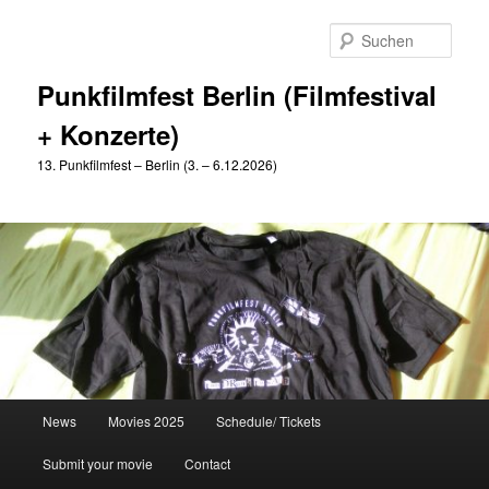
Zum
Zum
primären
sekundären
Such
Inhalt
Inhalt
springen
springen
Punkfilmfest Berlin (Filmfestival
+ Konzerte)
13. Punkfilmfest – Berlin (3. – 6.12.2026)
Hauptmenü
News
Movies 2025
Schedule/ Tickets
Submit your movie
Contact