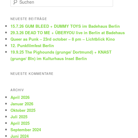
u
c
h
NEUESTE BEITRÄGE
e
15.7.26 GUM BLEED + DUMMY TOYS im Badehaus Berlin
n
29.3.26 DEAD TO ME + ÜBERYOU live in Berlin at Badehaus
Queer as Punk – 23rd october – 8 pm – Lichtblick Kino
12. Punkfilmfest Berlin
19.9.25 The Pighounds (grunge/ Dortmund) + KNAST
(grunge/ Bln) im Kulturhaus Insel Berlin
NEUESTE KOMMENTARE
ARCHIV
April 2026
Januar 2026
Oktober 2025
Juli 2025
April 2025
September 2024
Juni 2024