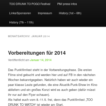
TOO DRUNK TO POGO Festival
PM/ press infos
Links/Sponsoren
Impressum
History (1st – 6th)
History (7th – 11th)
MONATSARCHIV:
JANUAR 2014
Vorbereitungen für 2014
Veröffentlicht am
Januar 14, 2014
Das Punkfilmfest steht in der Vorbereitungsphase. Die ersten
Filme sind gebucht und werden hier und auf FB in den nächsten
Wochen bekanntgegeben. Natürlich haben wir auch wieder ein
paar klasse Leute gefunden, die eine Akustik-Punk-Show im Kino
abliefern und ein großes Konzi wird es auch geben (dafür müsst
ihr nur auf den Flyer schauen).
Als haltet euch vom 8.-11.5. frei, denn das Punkfilmfest „TOO
DRUNK TO WATCH“ ist wieder am Start.