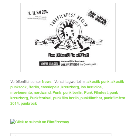
Veröffentlicht unter
News
|
Verschlagwortet mit
akustik punk
,
akustik
punkrock
,
Berlin
,
cassiopeia
,
kreuzberg
,
los fastidios
,
moviemento
,
nordwand
,
Punk
,
punk berlin
,
Punk Filmfest
,
punk
kreuzberg
,
Punkfestival
,
punkfilm berlin
,
punkfilmfest
,
punkfilmfest
2014
,
punkrock
S