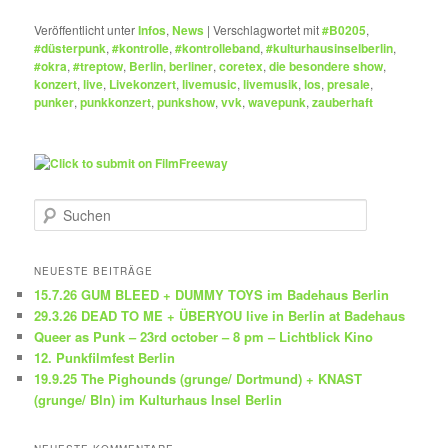
Veröffentlicht unter
Infos
,
News
|
Verschlagwortet mit
#B0205
,
#düsterpunk
,
#kontrolle
,
#kontrolleband
,
#kulturhausinselberlin
,
#okra
,
#treptow
,
Berlin
,
berliner
,
coretex
,
die besondere show
,
konzert
,
live
,
Livekonzert
,
livemusic
,
livemusik
,
los
,
presale
,
punker
,
punkkonzert
,
punkshow
,
vvk
,
wavepunk
,
zauberhaft
S
u
c
h
NEUESTE BEITRÄGE
e
15.7.26 GUM BLEED + DUMMY TOYS im Badehaus Berlin
n
29.3.26 DEAD TO ME + ÜBERYOU live in Berlin at Badehaus
Queer as Punk – 23rd october – 8 pm – Lichtblick Kino
12. Punkfilmfest Berlin
19.9.25 The Pighounds (grunge/ Dortmund) + KNAST
(grunge/ Bln) im Kulturhaus Insel Berlin