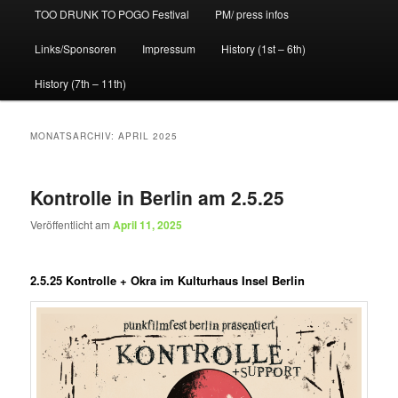
TOO DRUNK TO POGO Festival
PM/ press infos
Links/Sponsoren
Impressum
History (1st – 6th)
History (7th – 11th)
MONATSARCHIV:
APRIL 2025
Kontrolle in Berlin am 2.5.25
Veröffentlicht am
April 11, 2025
2.5.25 Kontrolle + Okra im Kulturhaus Insel Berlin