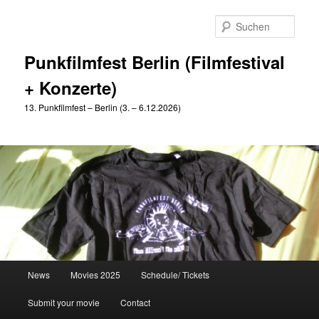
Zum
Zum
primären
sekundären
Such
Inhalt
Inhalt
springen
springen
Punkfilmfest Berlin (Filmfestival
+ Konzerte)
13. Punkfilmfest – Berlin (3. – 6.12.2026)
Hauptmenü
News
Movies 2025
Schedule/ Tickets
Submit your movie
Contact