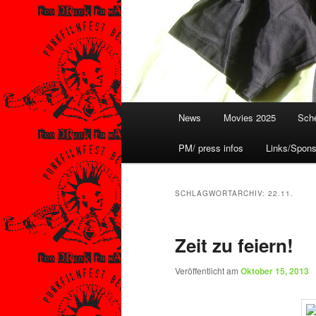
Hauptmenü
News
Movies 2025
Sche
PM/ press infos
Links/Spons
SCHLAGWORTARCHIV:
22.11.
Zeit zu feiern!
Veröffentlicht am
Oktober 15, 2013