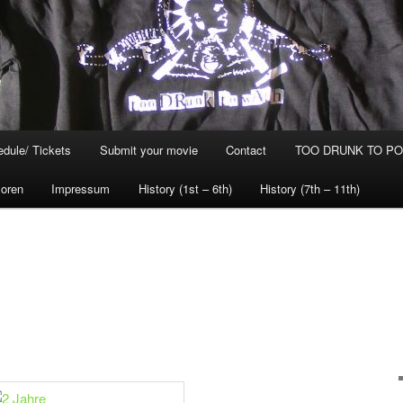
dule/ Tickets
Submit your movie
Contact
TOO DRUNK TO POG
oren
Impressum
History (1st – 6th)
History (7th – 11th)