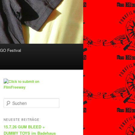
O Festival
S
u
c
h
NEUESTE BEITRÄGE
e
15.7.26 GUM BLEED +
n
DUMMY TOYS im Badehaus