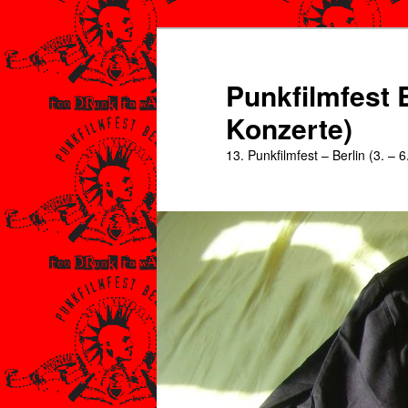
Zum
Zum
primären
sekundären
Inhalt
Inhalt
Punkfilmfest B
springen
springen
Konzerte)
13. Punkfilmfest – Berlin (3. – 