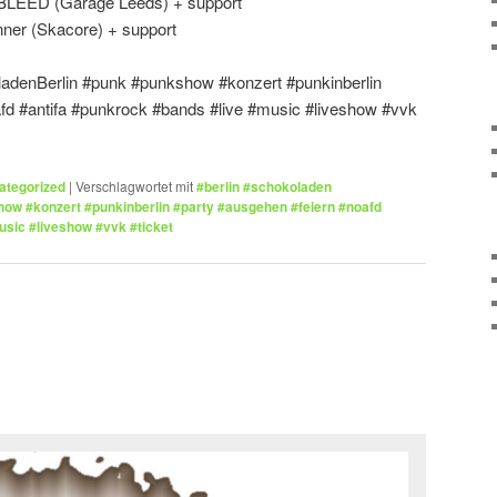
BLEED (Garage Leeds) + support
nner (Skacore) + support
ladenBerlin #punk #punkshow #konzert #punkinberlin
fd #antifa #punkrock #bands #live #music #liveshow #vvk
ategorized
|
Verschlagwortet mit
#berlin #schokoladen
ow #konzert #punkinberlin #party #ausgehen #feiern #noafd
usic #liveshow #vvk #ticket