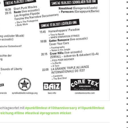
schlagwortet mit
#punkfilmfest #10thanniversary #10punkfilmfest
reichung #filme #festival #programm #ticket