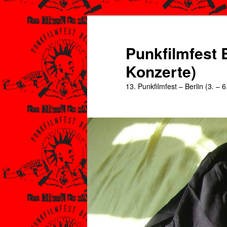
Zum
Zum
primären
sekundären
Inhalt
Inhalt
Punkfilmfest B
springen
springen
Konzerte)
13. Punkfilmfest – Berlin (3. – 