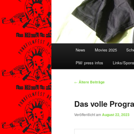
Hauptmenü
News
Movies 2025
Sche
PM/ press infos
Links/Spons
Beitragsnavigation
←
Ältere Beiträge
Das volle Prog
Veröffentlicht am
August 22, 2023