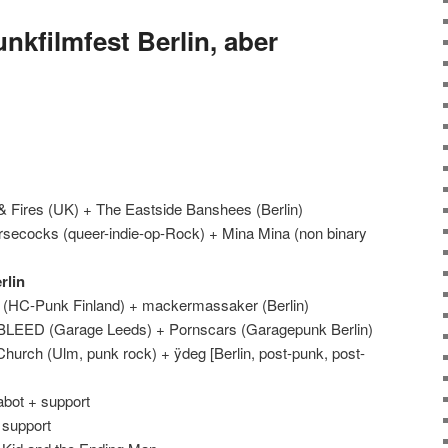
unkfilmfest Berlin, aber
& Fires (UK) + The Eastside Banshees (Berlin)
rsecocks (queer-indie-op-Rock) + Mina Mina (non binary
rlin
(HC-Punk Finland) + mackermassaker (Berlin)
LEED (Garage Leeds) + Pornscars (Garagepunk Berlin)
hurch (Ulm, punk rock) + ÿdeg [Berlin, post-punk, post-
bot + support
 support