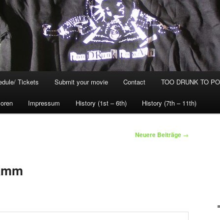
dule/ Tickets
Submit your movie
Contact
TOO DRUNK TO POG
oren
Impressum
History (1st – 6th)
History (7th – 11th)
Neuere Beiträge
→
ramm