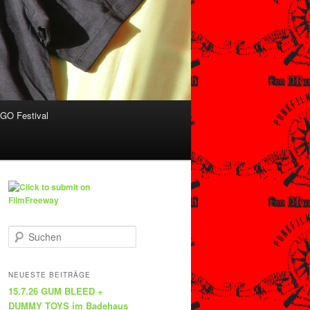
O Festival
S
u
c
h
NEUESTE BEITRÄGE
e
15.7.26 GUM BLEED +
n
DUMMY TOYS im Badehaus