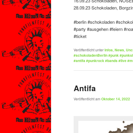
16.09.23 Schokoladen, NOSE
28.09.23 Schokoladen, Borgzi
#berlin #schokoladen #schoko
#party #ausgehen #feiern #noa
#ticket
Veröffentlicht unter
Infos
,
News
,
Unc
#schokoladenBerlin #punk #punksh
#antifa #punkrock #bands #live #m
Antifa
Veröffentlicht am
Oktober 14, 2022