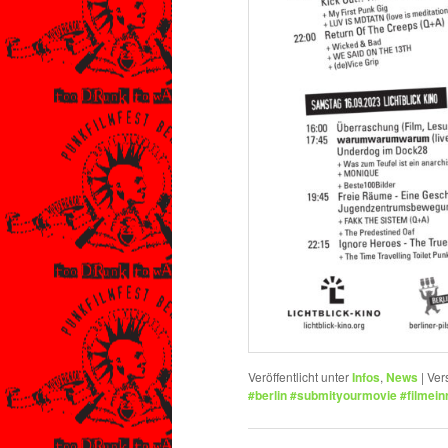
Veröffentlicht unter
Infos
,
News
|
Ver
#berlin #submityourmovie #filmein