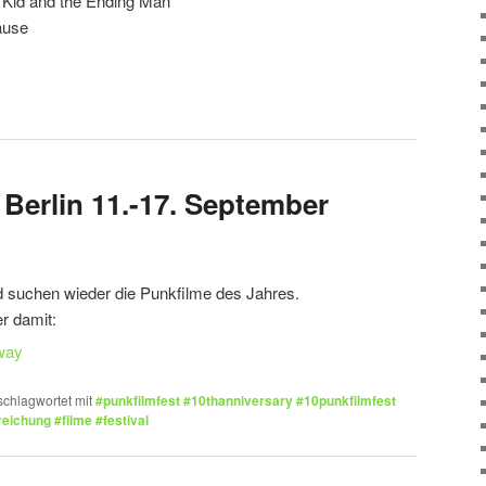
 Kid and the Ending Man
ause
 Berlin 11.-17. September
d suchen wieder die Punkfilme des Jahres.
r damit:
schlagwortet mit
#punkfilmfest #10thanniversary #10punkfilmfest
eichung #filme #festival