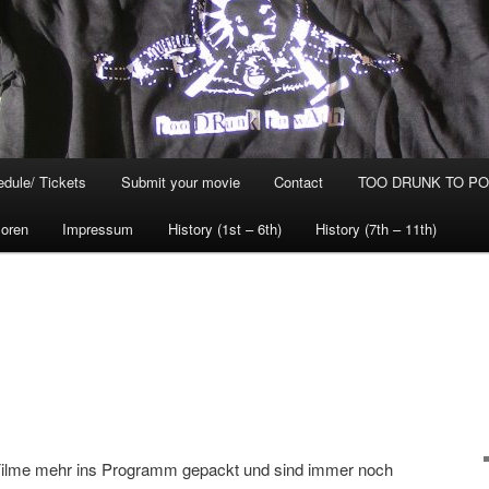
dule/ Tickets
Submit your movie
Contact
TOO DRUNK TO POG
oren
Impressum
History (1st – 6th)
History (7th – 11th)
 Filme mehr ins Programm gepackt und sind immer noch