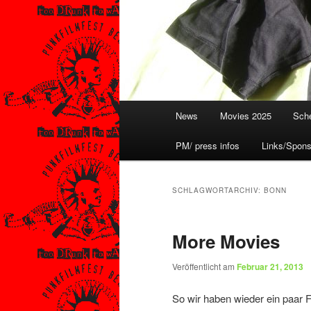
Hauptmenü
News
Movies 2025
Sche
PM/ press infos
Links/Spons
SCHLAGWORTARCHIV:
BONN
More Movies
Veröffentlicht am
Februar 21, 2013
So wir haben wieder ein paar