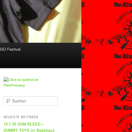
O Festival
S
u
c
h
NEUESTE BEITRÄGE
e
15.7.26 GUM BLEED +
n
DUMMY TOYS im Badehaus