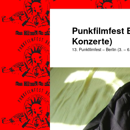
Zum
Zum
primären
sekundären
Inhalt
Inhalt
Punkfilmfest B
springen
springen
Konzerte)
13. Punkfilmfest – Berlin (3. – 