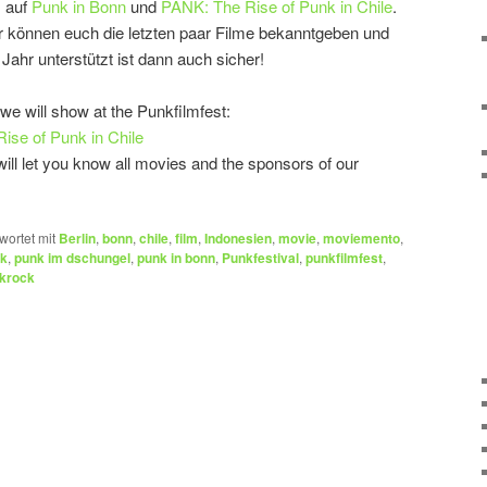
. auf
Punk in Bonn
und
PANK: The Rise of Punk in Chile
.
r können euch die letzten paar Filme bekanntgeben und
Jahr unterstützt ist dann auch sicher!
 will show at the Punkfilmfest:
ise of Punk in Chile
ll let you know all movies and the sponsors of our
wortet mit
Berlin
,
bonn
,
chile
,
film
,
Indonesien
,
movie
,
moviemento
,
k
,
punk im dschungel
,
punk in bonn
,
Punkfestival
,
punkfilmfest
,
krock