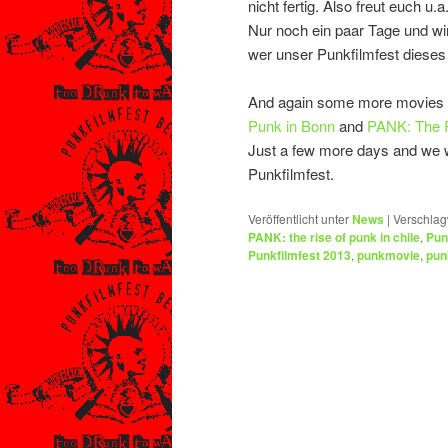
nicht fertig. Also freut euch u.a
Nur noch ein paar Tage und wi
wer unser Punkfilmfest dieses 
And again some more movies we
Punk in Bonn
and
PANK: The R
Just a few more days and we wi
Punkfilmfest.
Veröffentlicht unter
News
|
Verschlag
PANK: the rise of punk in chile
,
Pun
Punkfilmfest 2013
,
punkmovie
,
pun