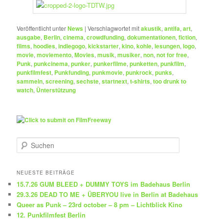
Veröffentlicht unter
News
|
Verschlagwortet mit
akustik
,
antifa
,
art
,
ausgabe
,
Berlin
,
cinema
,
crowdfunding
,
dokumentationen
,
fiction
,
films
,
hoodies
,
indiegogo
,
kickstarter
,
kino
,
kohle
,
lesungen
,
logo
,
movie
,
moviemento
,
Movies
,
musik
,
musiker
,
non
,
not for free
,
Punk
,
punkcinema
,
punker
,
punkerfilme
,
punketten
,
punkfilm
,
punkfilmfest
,
Punkfunding
,
punkmovie
,
punkrock
,
punks
,
sammeln
,
screening
,
sechste
,
startnext
,
t-shirts
,
too drunk to
watch
,
Ünterstützung
S
u
c
h
NEUESTE BEITRÄGE
e
15.7.26 GUM BLEED + DUMMY TOYS im Badehaus Berlin
n
29.3.26 DEAD TO ME + ÜBERYOU live in Berlin at Badehaus
Queer as Punk – 23rd october – 8 pm – Lichtblick Kino
12. Punkfilmfest Berlin