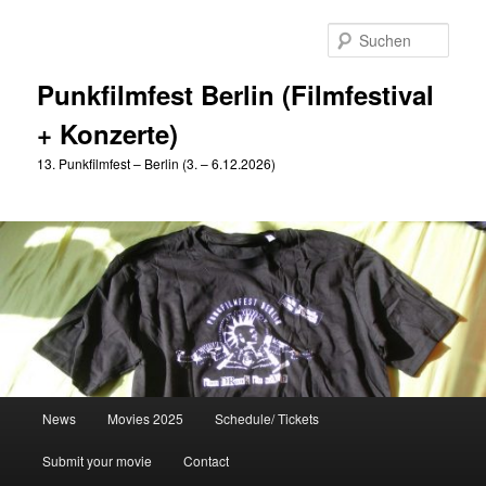
Zum
Zum
primären
sekundären
Such
Inhalt
Inhalt
springen
springen
Punkfilmfest Berlin (Filmfestival
+ Konzerte)
13. Punkfilmfest – Berlin (3. – 6.12.2026)
Hauptmenü
News
Movies 2025
Schedule/ Tickets
Submit your movie
Contact