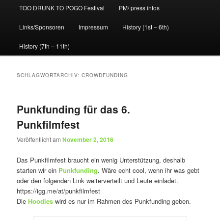
TOO DRUNK TO POGO Festival
PM/ press infos
Links/Sponsoren
Impressum
History (1st – 6th)
History (7th – 11th)
SCHLAGWORTARCHIV:
CROWDFUNDING
Punkfunding für das 6.
Punkfilmfest
Veröffentlicht am
November 2, 2016
Das Punkfilmfest braucht ein wenig Unterstützung, deshalb
starten wir ein
Punkfunding
. Wäre echt cool, wenn ihr was gebt
oder den folgenden Link weiterverteilt und Leute einladet.
https://igg.me/at/punkfilmfest
Die
Hoodies
wird es nur im Rahmen des Punkfunding geben.