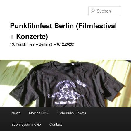
Zum
Zum
primären
sekundären
Such
Inhalt
Inhalt
springen
springen
Punkfilmfest Berlin (Filmfestival
+ Konzerte)
13. Punkfilmfest – Berlin (3. – 6.12.2026)
Hauptmenü
News
Movies 2025
Schedule/ Tickets
Submit your movie
Contact