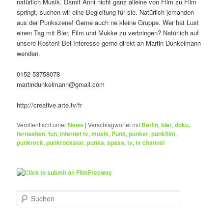
natürlich Musik. Damit Anni nicht ganz alleine von Film zu Film
springt, suchen wir eine Begleitung für sie. Natürlich jemanden
aus der Punkszene! Gerne auch ne kleine Gruppe. Wer hat Lust
einen Tag mit Bier, Film und Mukke zu verbringen? Natürlich auf
unsere Kosten! Bei Interesse gerne direkt an Martin Dunkelmann
wenden.
0152 53758078
martindunkelmann@gmail.com
http://creative.arte.tv/fr
Veröffentlicht unter
News
|
Verschlagwortet mit
Berlin
,
bier
,
doku
,
fernsehen
,
fun
,
internet tv
,
musik
,
Punk
,
punker
,
punkfilm
,
punkrock
,
punkrockstar
,
punks
,
spass
,
tv
,
tv channel
S
u
c