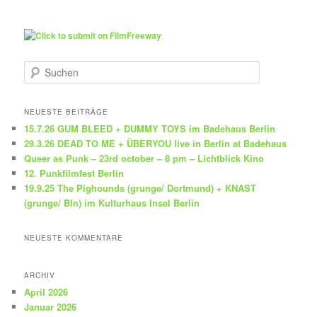
S
u
c
h
NEUESTE BEITRÄGE
e
15.7.26 GUM BLEED + DUMMY TOYS im Badehaus Berlin
n
29.3.26 DEAD TO ME + ÜBERYOU live in Berlin at Badehaus
Queer as Punk – 23rd october – 8 pm – Lichtblick Kino
12. Punkfilmfest Berlin
19.9.25 The Pighounds (grunge/ Dortmund) + KNAST
(grunge/ Bln) im Kulturhaus Insel Berlin
NEUESTE KOMMENTARE
ARCHIV
April 2026
Januar 2026