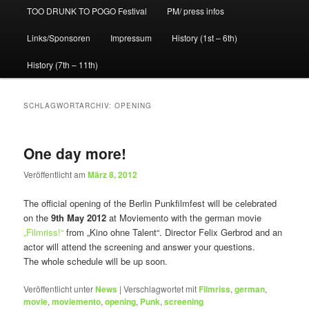
TOO DRUNK TO POGO Festival
PM/ press infos
Links/Sponsoren
Impressum
History (1st – 6th)
History (7th – 11th)
SCHLAGWORTARCHIV:
OPENING
One day more!
Veröffentlicht am
März 8, 2012
The official opening of the Berlin Punkfilmfest will be celebrated
on the
9th May 2012
at Moviemento with the german movie
„Filmriss!“
from „Kino ohne Talent“. Director Felix Gerbrod and an
actor will attend the screening and answer your questions.
The whole schedule will be up soon.
Veröffentlicht unter
News
|
Verschlagwortet mit
Filmriss
,
german
,
movie
,
moviemento
,
opening
,
Punk
,
screening