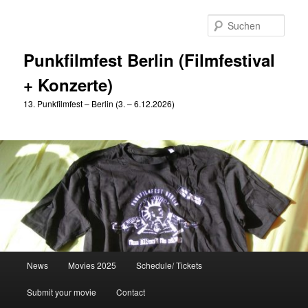
Zum
Zum
primären
sekundären
Such
Inhalt
Inhalt
springen
springen
Punkfilmfest Berlin (Filmfestival
+ Konzerte)
13. Punkfilmfest – Berlin (3. – 6.12.2026)
Hauptmenü
News
Movies 2025
Schedule/ Tickets
Submit your movie
Contact