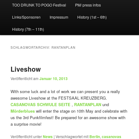
TOO DRUNK TO POGO Festival
PM/ press infos
Links/Sponsoren
Impressum
History (1st – 6th)
History (7th – 11th)
SCHLAGWORTARCHIV:
RANTANPLAN
Liveshow
Veröffentlicht am
Januar 10, 2013
With some luck and a lot of work we can present you a really
awesome Liveshow at the FESTSAAL KREUZBERG.
CASANOVAS SCHWULE SEITE
,
RANTANPLAN
und
Mörderblues
will enter the stage on 10th May and celebrate with
us the 3rd Punkfilmfest! Be prepared for an awesome show with
a surprise movie!
Veröffentlicht unter
News
|
Verschlagwortet mit
Berlin
,
casanovas