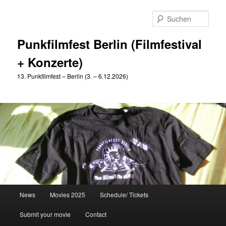
Zum
Zum
primären
sekundären
Such
Inhalt
Inhalt
springen
springen
Punkfilmfest Berlin (Filmfestival
+ Konzerte)
13. Punkfilmfest – Berlin (3. – 6.12.2026)
Hauptmenü
News
Movies 2025
Schedule/ Tickets
Submit your movie
Contact