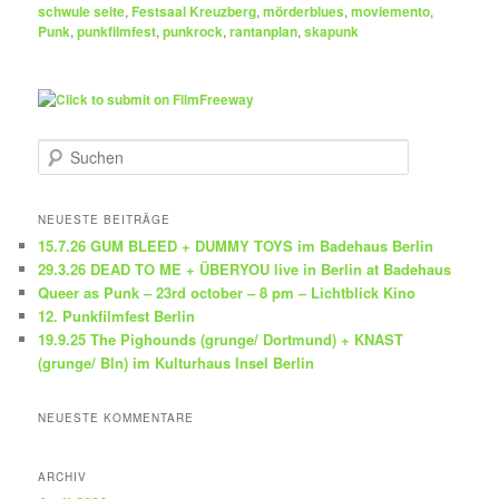
schwule seite
,
Festsaal Kreuzberg
,
mörderblues
,
moviemento
,
Punk
,
punkfilmfest
,
punkrock
,
rantanplan
,
skapunk
S
u
c
h
NEUESTE BEITRÄGE
e
15.7.26 GUM BLEED + DUMMY TOYS im Badehaus Berlin
n
29.3.26 DEAD TO ME + ÜBERYOU live in Berlin at Badehaus
Queer as Punk – 23rd october – 8 pm – Lichtblick Kino
12. Punkfilmfest Berlin
19.9.25 The Pighounds (grunge/ Dortmund) + KNAST
(grunge/ Bln) im Kulturhaus Insel Berlin
NEUESTE KOMMENTARE
ARCHIV