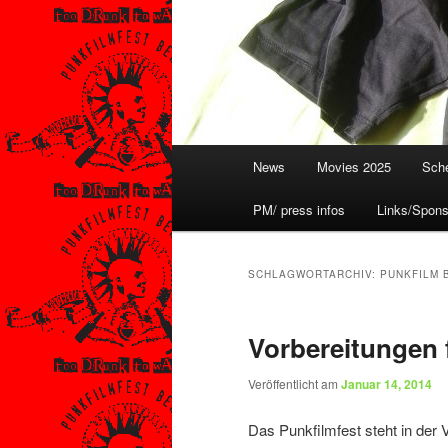
Hauptmenü
News
Movies 2025
Sche
PM/ press infos
Links/Spons
SCHLAGWORTARCHIV:
PUNKFILM 
Vorbereitungen 
Veröffentlicht am
Januar 14, 2014
Das Punkfilmfest steht in der 