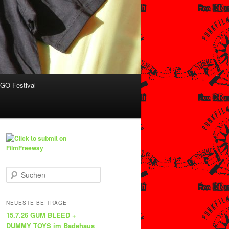
O Festival
S
u
c
h
NEUESTE BEITRÄGE
e
15.7.26 GUM BLEED +
n
DUMMY TOYS im Badehaus