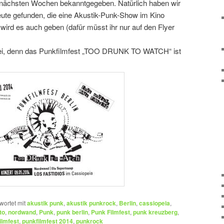
n nächsten Wochen bekanntgegeben. Natürlich haben wir
eute gefunden, die eine Akustik-Punk-Show im Kino
 wird es auch geben (dafür müsst ihr nur auf den Flyer
 frei, denn das Punkfilmfest „TOO DRUNK TO WATCH“ ist
wortet mit
akustik punk
,
akustik punkrock
,
Berlin
,
cassiopeia
,
to
,
nordwand
,
Punk
,
punk berlin
,
Punk Filmfest
,
punk kreuzberg
,
ilmfest
,
punkfilmfest 2014
,
punkrock