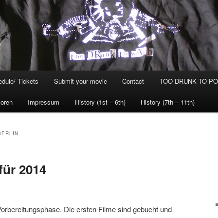
dule/ Tickets
Submit your movie
Contact
TOO DRUNK TO POG
oren
Impressum
History (1st – 6th)
History (7th – 11th)
BERLIN
für 2014
Vorbereitungsphase. Die ersten Filme sind gebucht und