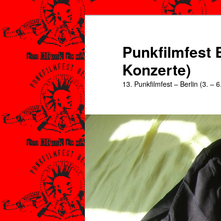
Zum
Zum
primären
sekundären
Inhalt
Inhalt
Punkfilmfest B
springen
springen
Konzerte)
13. Punkfilmfest – Berlin (3. – 