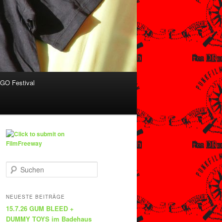
O Festival
S
u
c
h
NEUESTE BEITRÄGE
e
15.7.26 GUM BLEED +
n
DUMMY TOYS im Badehaus