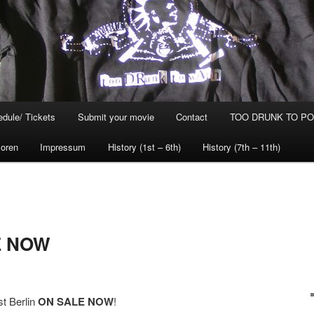
dule/ Tickets
Submit your movie
Contact
TOO DRUNK TO POG
oren
Impressum
History (1st – 6th)
History (7th – 11th)
LE NOW
st Berlin
ON SALE NOW
!