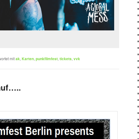
ortet mit
ak
,
Karten
,
punkfilmfest
,
tickets
,
vvk
auf…..