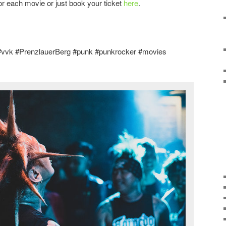
or each movie or just book your ticket
here
.
s #vvk #PrenzlauerBerg #punk #punkrocker #movies