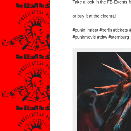
Take a look in the FB-Events f
or buy it at the cinema!
#punkfilmfest #berlin #ticket
#punkmovie #tdtw #sternburg