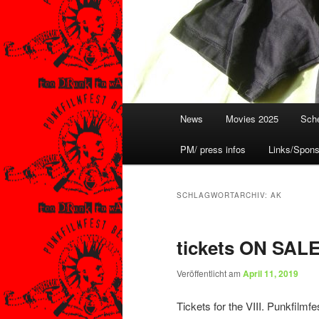
Hauptmenü
News
Movies 2025
Sche
PM/ press infos
Links/Spons
SCHLAGWORTARCHIV:
AK
tickets ON SA
Veröffentlicht am
April 11, 2019
Tickets for the VIII. Punkfilmfe