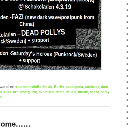
wortet mit
#punkshowinBerlin
,
ak
,
Berlin
,
cassiopeia
,
coldbeer
,
door
,
n
,
koka
,
kreuzberg
,
live
,
livemusic
,
mitte
,
music
,
musik
,
nacht
,
patsy
n
 come……