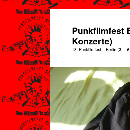
Zum
Zum
primären
sekundären
Inhalt
Inhalt
Punkfilmfest B
springen
springen
Konzerte)
13. Punkfilmfest – Berlin (3. – 