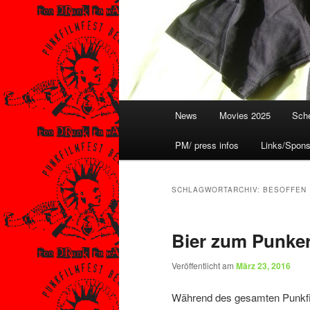
Hauptmenü
News
Movies 2025
Sche
PM/ press infos
Links/Spons
SCHLAGWORTARCHIV:
BESOFFEN
Bier zum Punker
Veröffentlicht am
März 23, 2016
Während des gesamten Punkfi