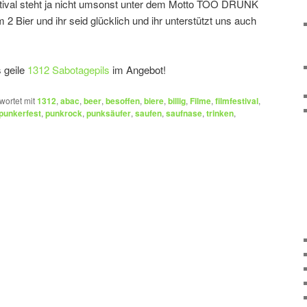
tival steht ja nicht umsonst unter dem Motto TOO DRUNK
 Bier und ihr seid glücklich und ihr unterstützt uns auch
 geile
1312 Sabotagepils
im Angebot!
wortet mit
1312
,
abac
,
beer
,
besoffen
,
biere
,
billig
,
Filme
,
filmfestival
,
punkerfest
,
punkrock
,
punksäufer
,
saufen
,
saufnase
,
trinken
,