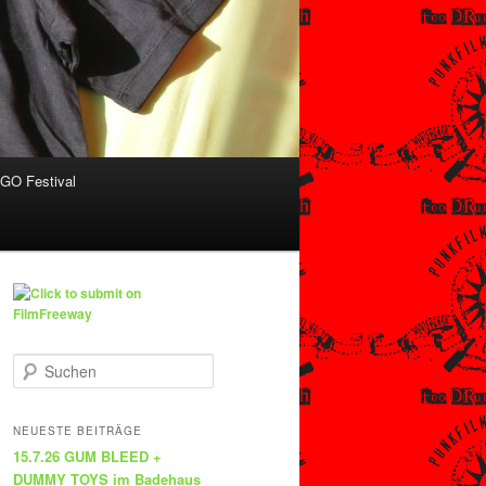
O Festival
S
u
c
h
NEUESTE BEITRÄGE
e
15.7.26 GUM BLEED +
n
DUMMY TOYS im Badehaus