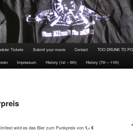
dule/ Tickets
Submit your movie
Contact
TOO DRUNK TO POG
oren
Impressum
History (1st – 6th)
History (7th – 11th)
preis
lmfest wird es das Bier zum Punkpreis von
1,- €