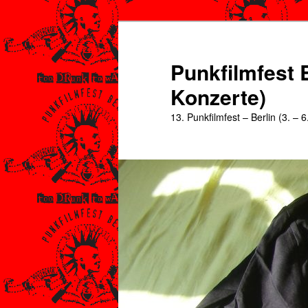
Zum
Zum
primären
sekundären
Inhalt
Inhalt
Punkfilmfest B
springen
springen
Konzerte)
13. Punkfilmfest – Berlin (3. – 