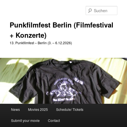
Zum
Zum
primären
sekundären
Such
Inhalt
Inhalt
springen
springen
Punkfilmfest Berlin (Filmfestival
+ Konzerte)
13. Punkfilmfest – Berlin (3. – 6.12.2026)
Hauptmenü
News
Movies 2025
Schedule/ Tickets
Submit your movie
Contact