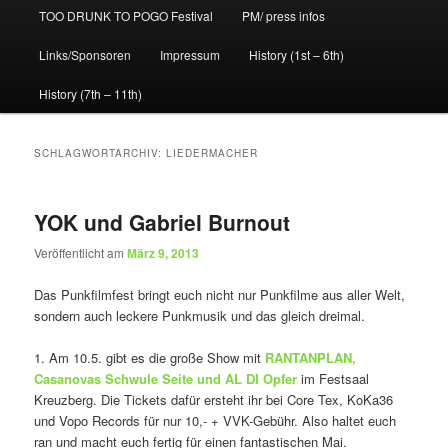
TOO DRUNK TO POGO Festival
PM/ press infos
Links/Sponsoren
Impressum
History (1st – 6th)
History (7th – 11th)
SCHLAGWORTARCHIV:
LIEDERMACHER
YOK und Gabriel Burnout
Veröffentlicht am
März 9, 2013
Das Punkfilmfest bringt euch nicht nur Punkfilme aus aller Welt,
sondern auch leckere Punkmusik und das gleich dreimal.
1. Am 10.5. gibt es die große Show mit
RANTANPLAN,
Casanovas Schwule Seite und AL DI Opfer
im Festsaal
Kreuzberg. Die Tickets dafür ersteht ihr bei Core Tex, KoKa36
und Vopo Records für nur 10,- + VVK-Gebühr. Also haltet euch
ran und macht euch fertig für einen fantastischen Mai.