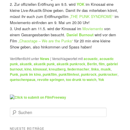
2. Zur offiziellen Eröffnung am 9.5. wird
YOK
im Kinosaal eine
kleine Live-Akustik-Show geben. Damit ihr das miterleben könnt,
müsst ihr euch zum Eröffnungsfilm
„THE PUNK SYNDROME“
im
Moviemento einfinden am 9. Mai um 20:30 Uhr!
3. Und auch am 11.5. wird der Kinosaal im
Moviemento
von
einem Gesangesbarden besucht.
Daniel Burnout
wird vor dem
Film
„Chaostage – We are the Punks“
für 20 min eine kleine
Show geben, also hinkommen und Spass haben!
Veröffentlicht unter
News
|
Verschlagwortet mit
acoustic
,
acoustic
punk
,
akustik
,
akustik punk
,
akustik punkrock
,
Berlin
,
film
,
gabriel
burnout
,
kino
,
kinosaal
,
kreuzberg
,
liedermacher
,
links
,
musik
,
Punk
,
punk im kino
,
punkfilm
,
punkfilmfest
,
punkrock
,
punkrocker
,
quetschenpaua
,
revolte springen
,
too drunk to watch
,
Yok
S
u
c
h
NEUESTE BEITRÄGE