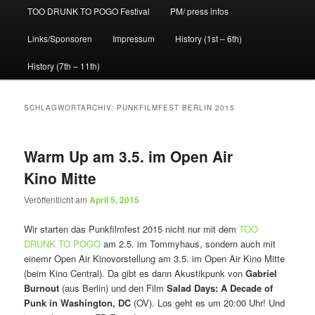
TOO DRUNK TO POGO Festival
PM/ press infos
Links/Sponsoren
Impressum
History (1st – 6th)
History (7th – 11th)
SCHLAGWORTARCHIV:
PUNKFILMFEST BERLIN 2015
Warm Up am 3.5. im Open Air
Kino Mitte
Veröffentlicht am
April 5, 2015
Wir starten das Punkfilmfest 2015 nicht nur mit dem
TOO
DRUNK TO POGO
am 2.5. im Tommyhaus, sondern auch mit
einemr Open Air Kinovorstellung am 3.5. im Open Air Kino Mitte
(beim Kino Central). Da gibt es dann Akustikpunk von
Gabriel
Burnout
(aus Berlin) und den Film
Salad Days: A Decade of
Punk in Washington, DC
(OV). Los geht es um 20:00 Uhr! Und