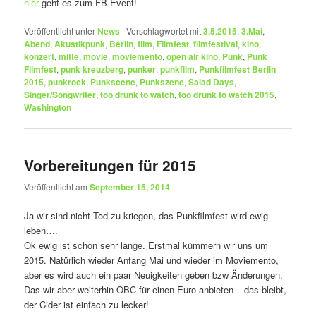
hier
geht es zum FB-Event!
Veröffentlicht unter
News
|
Verschlagwortet mit
3.5.2015
,
3.Mai
,
Abend
,
Akustikpunk
,
Berlin
,
film
,
Filmfest
,
filmfestival
,
kino
,
konzert
,
mitte
,
movie
,
moviemento
,
open air kino
,
Punk
,
Punk
Filmfest
,
punk kreuzberg
,
punker
,
punkfilm
,
Punkfilmfest Berlin
2015
,
punkrock
,
Punkscene
,
Punkszene
,
Salad Days
,
Singer/Songwriter
,
too drunk to watch
,
too drunk to watch 2015
,
Washington
Vorbereitungen für 2015
Veröffentlicht am
September 15, 2014
Ja wir sind nicht Tod zu kriegen, das Punkfilmfest wird ewig
leben….
Ok ewig ist schon sehr lange. Erstmal kümmern wir uns um
2015. Natürlich wieder Anfang Mai und wieder im Moviemento,
aber es wird auch ein paar Neuigkeiten geben bzw Änderungen.
Das wir aber weiterhin OBC für einen Euro anbieten – das bleibt,
der Cider ist einfach zu lecker!