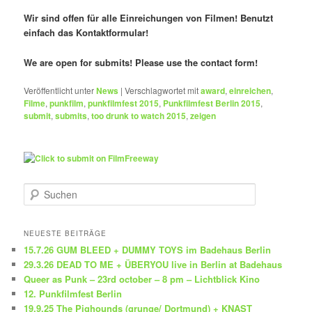
Wir sind offen für alle Einreichungen von Filmen! Benutzt
einfach das Kontaktformular!
We are open for submits! Please use the contact form!
Veröffentlicht unter
News
|
Verschlagwortet mit
award
,
einreichen
,
Filme
,
punkfilm
,
punkfilmfest 2015
,
Punkfilmfest Berlin 2015
,
submit
,
submits
,
too drunk to watch 2015
,
zeigen
S
u
c
h
NEUESTE BEITRÄGE
e
15.7.26 GUM BLEED + DUMMY TOYS im Badehaus Berlin
n
29.3.26 DEAD TO ME + ÜBERYOU live in Berlin at Badehaus
Queer as Punk – 23rd october – 8 pm – Lichtblick Kino
12. Punkfilmfest Berlin
19.9.25 The Pighounds (grunge/ Dortmund) + KNAST