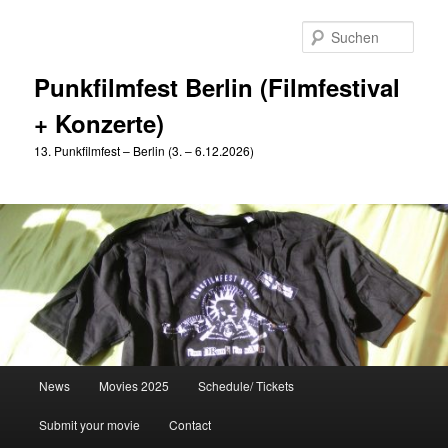
Zum
Zum
primären
sekundären
Such
Inhalt
Inhalt
springen
springen
Punkfilmfest Berlin (Filmfestival
+ Konzerte)
13. Punkfilmfest – Berlin (3. – 6.12.2026)
Hauptmenü
News
Movies 2025
Schedule/ Tickets
Submit your movie
Contact