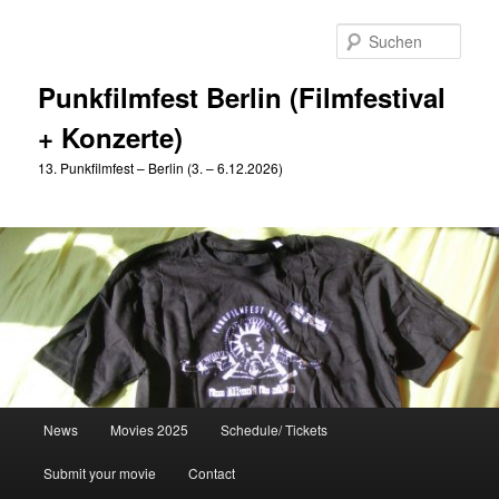
Zum
Zum
primären
sekundären
Such
Inhalt
Inhalt
springen
springen
Punkfilmfest Berlin (Filmfestival
+ Konzerte)
13. Punkfilmfest – Berlin (3. – 6.12.2026)
Hauptmenü
News
Movies 2025
Schedule/ Tickets
Submit your movie
Contact