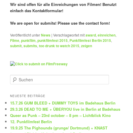
Wir sind offen für alle Einreichungen von Filmen! Benutzt
einfach das Kontaktformular!
We are open for submits! Please use the contact form!
Veröffentlicht unter
News
|
Verschlagwortet mit
award
,
einreichen
,
Filme
,
punkfilm
,
punkfilmfest 2015
,
Punkfilmfest Berlin 2015
,
submit
,
submits
,
too drunk to watch 2015
,
zeigen
S
u
c
h
NEUESTE BEITRÄGE
e
15.7.26 GUM BLEED + DUMMY TOYS im Badehaus Berlin
n
29.3.26 DEAD TO ME + ÜBERYOU live in Berlin at Badehaus
Queer as Punk – 23rd october – 8 pm – Lichtblick Kino
12. Punkfilmfest Berlin
19.9.25 The Pighounds (grunge/ Dortmund) + KNAST