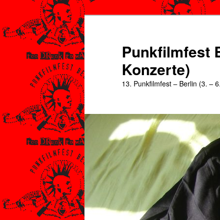
Zum
Zum
primären
sekundären
Inhalt
Inhalt
Punkfilmfest B
springen
springen
Konzerte)
13. Punkfilmfest – Berlin (3. – 