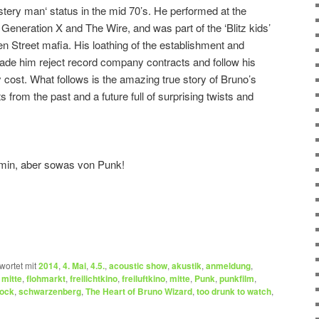
tery man‘ status in the mid 70’s. He performed at the
eneration X and The Wire, and was part of the ‘Blitz kids’
en Street mafia. His loathing of the establishment and
ade him reject record company contracts and follow his
 cost. What follows is the amazing true story of Bruno’s
ts from the past and a future full of surprising twists and
min, aber sowas von Punk!
wortet mit
2014
,
4. Mai
,
4.5.
,
acoustic show
,
akustik
,
anmeldung
,
 mitte
,
flohmarkt
,
freilichtkino
,
freiluftkino
,
mitte
,
Punk
,
punkfilm
,
ock
,
schwarzenberg
,
The Heart of Bruno Wizard
,
too drunk to watch
,