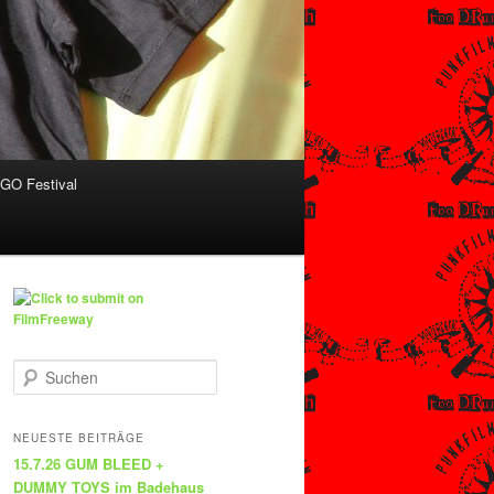
O Festival
S
u
c
h
NEUESTE BEITRÄGE
e
15.7.26 GUM BLEED +
n
DUMMY TOYS im Badehaus