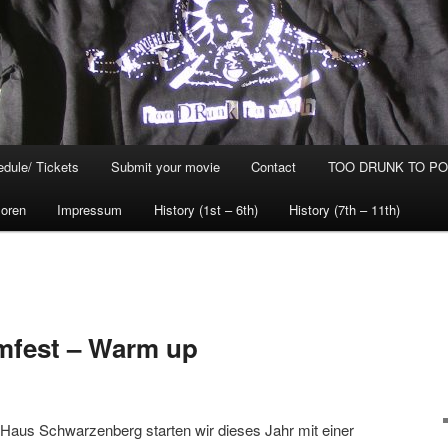
dule/ Tickets
Submit your movie
Contact
TOO DRUNK TO POG
oren
Impressum
History (1st – 6th)
History (7th – 11th)
lmfest – Warm up
im Haus Schwarzenberg starten wir dieses Jahr mit einer