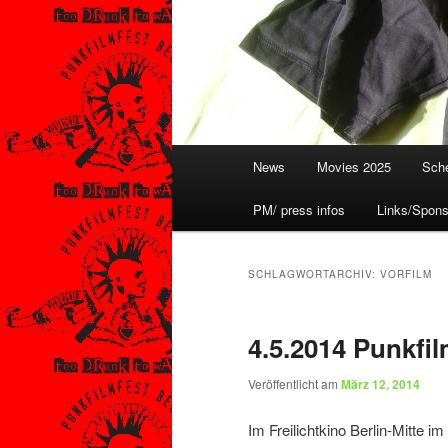
Hauptmenü
News
Movies 2025
Sche
PM/ press infos
Links/Spons
SCHLAGWORTARCHIV:
VORFILM
4.5.2014 Punkfi
Veröffentlicht am
März 12, 2014
Im Freilichtkino Berlin-Mitte 