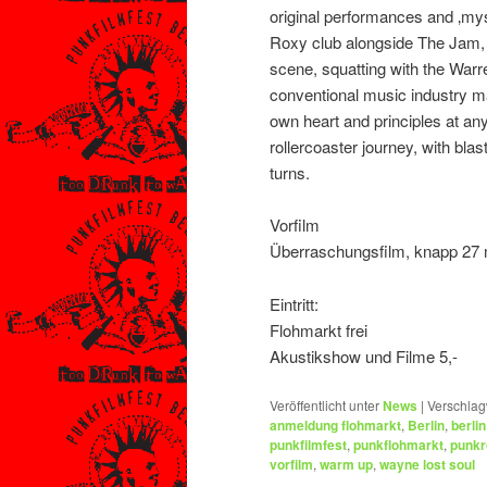
original performances and ‚mys
Roxy club alongside The Jam, G
scene, squatting with the Warr
conventional music industry m
own heart and principles at any
rollercoaster journey, with blas
turns.
Vorfilm
Überraschungsfilm, knapp 27 
Eintritt:
Flohmarkt frei
Akustikshow und Filme 5,-
Veröffentlicht unter
News
|
Verschlag
anmeldung flohmarkt
,
Berlin
,
berlin
punkfilmfest
,
punkflohmarkt
,
punkr
vorfilm
,
warm up
,
wayne lost soul