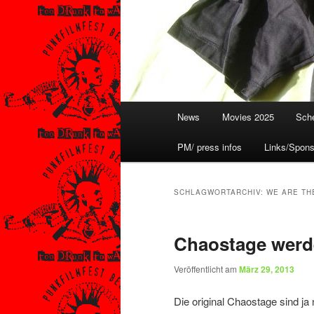
Hauptmenü
News
Movies 2025
Sche
PM/ press infos
Links/Spons
SCHLAGWORTARCHIV:
WE ARE TH
Chaostage werd
Veröffentlicht am
März 29, 2013
Die original Chaostage sind ja