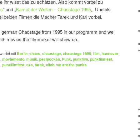
ffe ihr wisst das zu schätzen. Also kommt vorbei zu
ks
“ und „
Kampf der Welten – Chaostage 1995
„. Und als
 beiden Filmen die Macher Tarek und Karl vorbei.
e german Chaostage from 1995 in our programm and we
oth movies the filmmaker will show up.
wortet mit
Berlin
,
chaos
,
chaostage
,
chaostage 1995
,
film
,
hannover
,
e
,
moviemento
,
musik
,
pestpocken
,
Punk
,
punkfilm
,
punkfilmfest
,
x
,
punxfilmfest
,
q+a
,
tarek
,
ullah
,
we are the punks