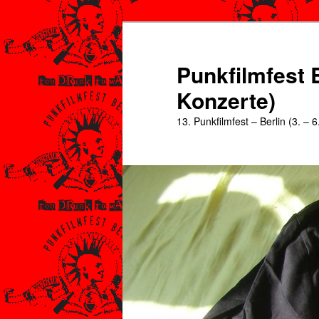
Zum
Zum
primären
sekundären
Inhalt
Inhalt
Punkfilmfest B
springen
springen
Konzerte)
13. Punkfilmfest – Berlin (3. – 