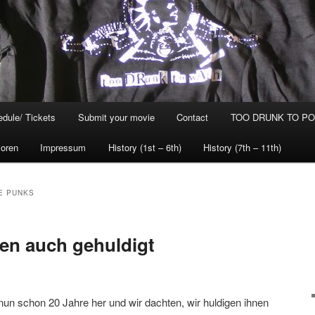
dule/ Tickets
Submit your movie
Contact
TOO DRUNK TO POG
oren
Impressum
History (1st – 6th)
History (7th – 11th)
E PUNKS
en auch gehuldigt
 nun schon 20 Jahre her und wir dachten, wir huldigen ihnen