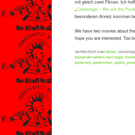
mit gleich zwei Filmen. Ich ho
„
Chaostage – We are the Pun
besonderen Anreiz kommen bei
We have two movies about th
hope you are interested. Too b
Veröffentlicht unter
News
|
Verschlag
kampf der welten
,
karl nagel
,
movi
punkrock
,
punkrocker
,
punks
,
pun