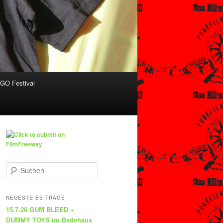
O Festival
S
u
c
h
NEUESTE BEITRÄGE
e
15.7.26 GUM BLEED +
n
DUMMY TOYS im Badehaus