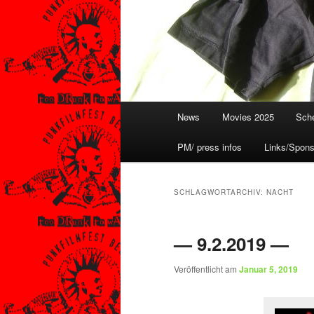
Hauptmenü
News
Movies 2025
Sche
PM/ press infos
Links/Spons
SCHLAGWORTARCHIV:
NACHT
— 9.2.2019 —
Veröffentlicht am
Januar 5, 2019