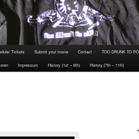
dule/ Tickets
Submit your movie
Contact
TOO DRUNK TO POG
oren
Impressum
History (1st – 6th)
History (7th – 11th)