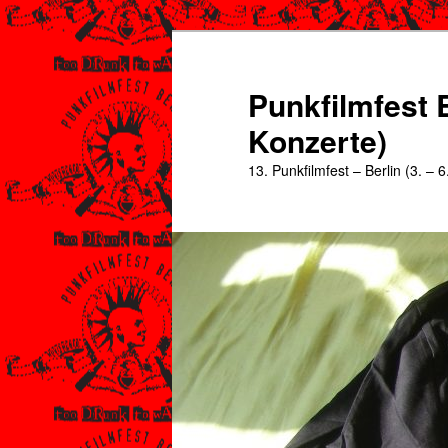
Zum
Zum
primären
sekundären
Inhalt
Inhalt
Punkfilmfest B
springen
springen
Konzerte)
13. Punkfilmfest – Berlin (3. – 