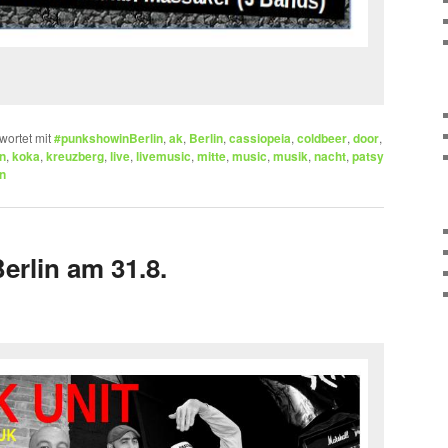
wortet mit
#punkshowinBerlin
,
ak
,
Berlin
,
cassiopeia
,
coldbeer
,
door
,
n
,
koka
,
kreuzberg
,
live
,
livemusic
,
mitte
,
music
,
musik
,
nacht
,
patsy
n
rlin am 31.8.