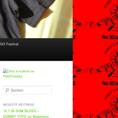
O Festival
S
u
c
h
NEUESTE BEITRÄGE
e
15.7.26 GUM BLEED +
n
DUMMY TOYS im Badehaus