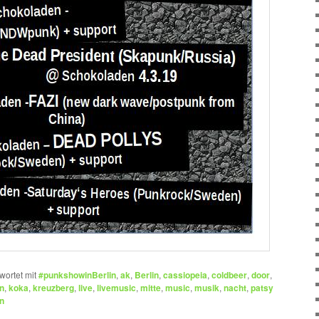
wortet mit
#punkshowinBerlin
,
ak
,
Berlin
,
cassiopeia
,
coldbeer
,
door
,
n
,
koka
,
kreuzberg
,
live
,
livemusic
,
mitte
,
music
,
musik
,
nacht
,
patsy
n