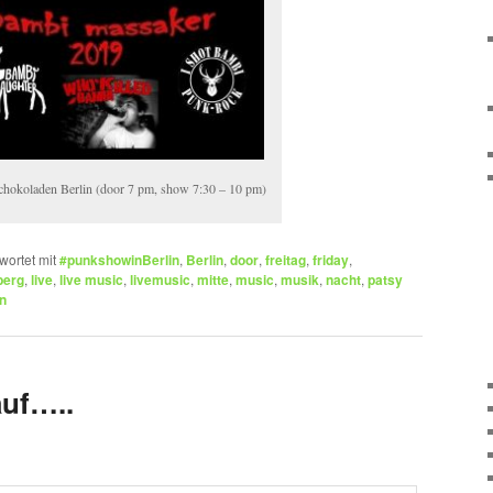
hokoladen Berlin (door 7 pm, show 7:30 – 10 pm)
wortet mit
#punkshowinBerlin
,
Berlin
,
door
,
freitag
,
friday
,
berg
,
live
,
live music
,
livemusic
,
mitte
,
music
,
musik
,
nacht
,
patsy
n
auf…..