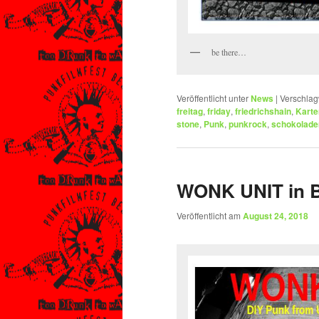
be there…
Veröffentlicht unter
News
|
Verschlag
freitag
,
friday
,
friedrichshain
,
Karte
stone
,
Punk
,
punkrock
,
schokolade
WONK UNIT in Be
Veröffentlicht am
August 24, 2018