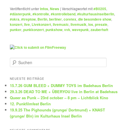
Veröffentlicht unter
Infos
,
News
|
Verschlagwortet mit
#B0205
,
#düsterpunk
,
#kontrolle
,
#kontrolleband
,
#kulturhausinselberlin
,
#okra
,
#treptow
,
Berlin
,
berliner
,
coretex
,
die besondere show
,
konzert
,
live
,
Livekonzert
,
livemusic
,
livemusik
,
los
,
presale
,
punker
,
punkkonzert
,
punkshow
,
vvk
,
wavepunk
,
zauberhaft
S
u
c
h
NEUESTE BEITRÄGE
e
15.7.26 GUM BLEED + DUMMY TOYS im Badehaus Berlin
n
29.3.26 DEAD TO ME + ÜBERYOU live in Berlin at Badehaus
Queer as Punk – 23rd october – 8 pm – Lichtblick Kino
12. Punkfilmfest Berlin
19.9.25 The Pighounds (grunge/ Dortmund) + KNAST
(grunge/ Bln) im Kulturhaus Insel Berlin