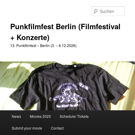
Zum
Zum
primären
sekundären
Such
Inhalt
Inhalt
springen
springen
Punkfilmfest Berlin (Filmfestival
+ Konzerte)
13. Punkfilmfest – Berlin (3. – 6.12.2026)
Hauptmenü
News
Movies 2025
Schedule/ Tickets
Submit your movie
Contact