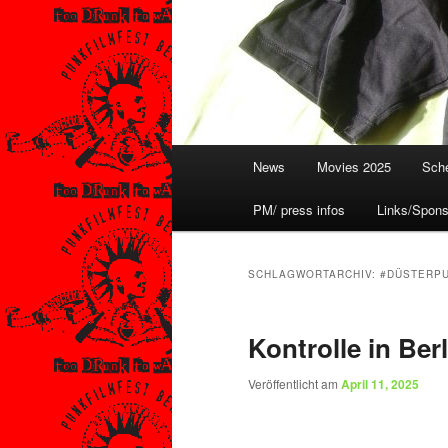
Hauptmenü
News
Movies 2025
Sche
PM/ press infos
Links/Spons
SCHLAGWORTARCHIV:
#DÜSTERP
Kontrolle in Ber
Veröffentlicht am
April 11, 2025