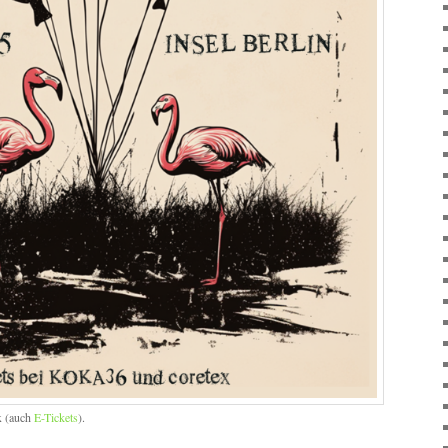
x (auch
E-Tickets
).