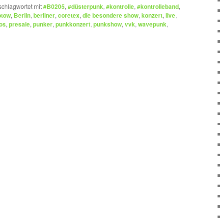
schlagwortet mit
#B0205
,
#düsterpunk
,
#kontrolle
,
#kontrolleband
,
ptow
,
Berlin
,
berliner
,
coretex
,
die besondere show
,
konzert
,
live
,
los
,
presale
,
punker
,
punkkonzert
,
punkshow
,
vvk
,
wavepunk
,