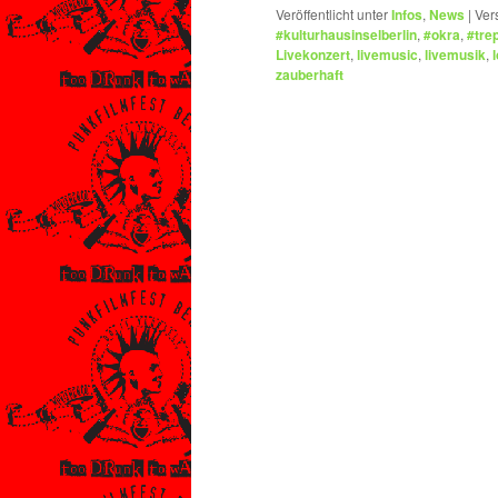
Veröffentlicht unter
Infos
,
News
|
Ver
#kulturhausinselberlin
,
#okra
,
#tre
Livekonzert
,
livemusic
,
livemusik
,
zauberhaft