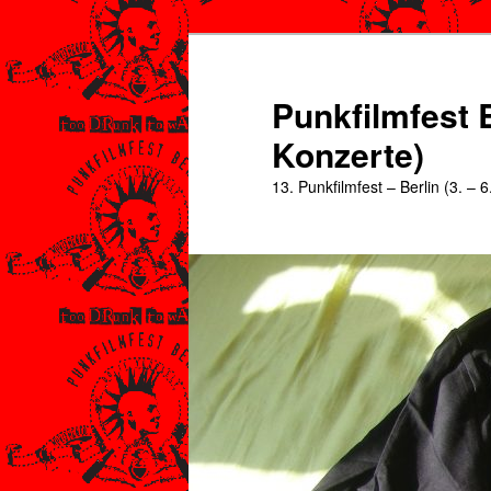
Zum
Zum
primären
sekundären
Inhalt
Inhalt
Punkfilmfest B
springen
springen
Konzerte)
13. Punkfilmfest – Berlin (3. – 