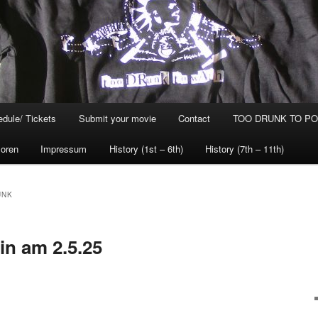
dule/ Tickets
Submit your movie
Contact
TOO DRUNK TO POG
oren
Impressum
History (1st – 6th)
History (7th – 11th)
UNK
lin am 2.5.25