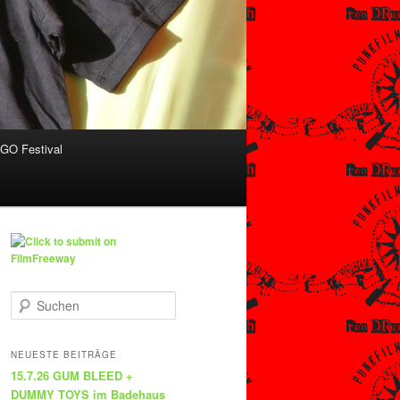
O Festival
S
u
c
h
NEUESTE BEITRÄGE
e
15.7.26 GUM BLEED +
n
DUMMY TOYS im Badehaus