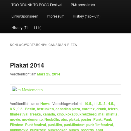
TOO DRUNK TO POGO Festival
PM/ press infos
Links/Sponsoren
Impressum
History (1st – 6th)
History (7th – 11th)
SCHLAGWORTARCHIV:
CANADIAN PIZZA
Plakat 2014
Veröffentlicht am
März 25, 2014
Veröffentlicht unter
News
|
Verschlagwortet mit
10.5.
,
11.5.
,
3.
,
4.5.
,
8.5.
,
9.5.
,
Berlin
,
betrunken
,
canadian pizza
,
coretex
,
drunk
,
feiern
,
filmfestival
,
freaks
,
kanada
,
kino
,
koka36
,
kreuzberg
,
mai
,
misfits
,
movie
,
moviemento
,
Neukölln
,
obc
,
plakat
,
poster
,
Punk
,
Punk
Filmfest
,
Punkfestival
,
punkfilm
,
punkfilmfest
,
punkfilmfestival
,
punkmovie
,
punkrock
,
punkrocker
,
punks
,
records
,
snfu
,