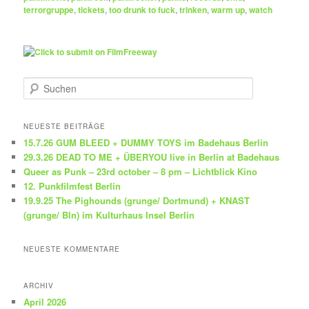
terrorgruppe
,
tickets
,
too drunk to fuck
,
trinken
,
warm up
,
watch
S
u
c
h
NEUESTE BEITRÄGE
e
15.7.26 GUM BLEED + DUMMY TOYS im Badehaus Berlin
n
29.3.26 DEAD TO ME + ÜBERYOU live in Berlin at Badehaus
Queer as Punk – 23rd october – 8 pm – Lichtblick Kino
12. Punkfilmfest Berlin
19.9.25 The Pighounds (grunge/ Dortmund) + KNAST
(grunge/ Bln) im Kulturhaus Insel Berlin
NEUESTE KOMMENTARE
ARCHIV
April 2026