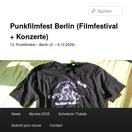
Zum
Zum
primären
sekundären
Such
Inhalt
Inhalt
springen
springen
Punkfilmfest Berlin (Filmfestival
+ Konzerte)
13. Punkfilmfest – Berlin (3. – 6.12.2026)
Hauptmenü
News
Movies 2025
Schedule/ Tickets
Submit your movie
Contact