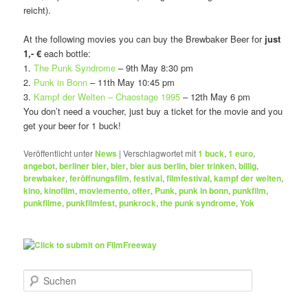
reicht).
At the following movies you can buy the Brewbaker Beer for
just
1,- €
each bottle:
1.
The Punk Syndrome
– 9th May 8:30 pm
2.
Punk in Bonn
– 11th May 10:45 pm
3.
Kampf der Welten – Chaostage 1995
– 12th May 6 pm
You don’t need a voucher, just buy a ticket for the movie and you
get your beer for 1 buck!
Veröffentlicht unter
News
|
Verschlagwortet mit
1 buck
,
1 euro
,
angebot
,
berliner bier
,
bier
,
bier aus berlin
,
bier trinken
,
billig
,
brewbaker
,
feröffnungsfilm
,
festival
,
filmfestival
,
kampf der welten
,
kino
,
kinofilm
,
moviemento
,
offer
,
Punk
,
punk in bonn
,
punkfilm
,
punkfilme
,
punkfilmfest
,
punkrock
,
the punk syndrome
,
Yok
S
u
c