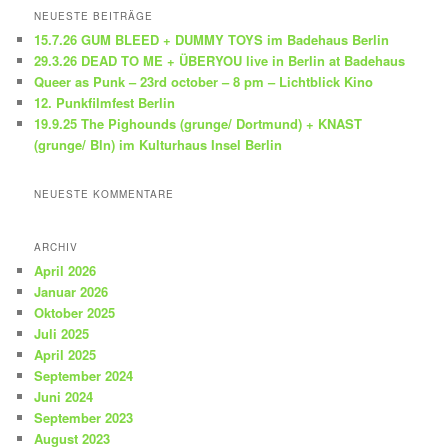
h
NEUESTE BEITRÄGE
e
15.7.26 GUM BLEED + DUMMY TOYS im Badehaus Berlin
n
29.3.26 DEAD TO ME + ÜBERYOU live in Berlin at Badehaus
Queer as Punk – 23rd october – 8 pm – Lichtblick Kino
12. Punkfilmfest Berlin
19.9.25 The Pighounds (grunge/ Dortmund) + KNAST
(grunge/ Bln) im Kulturhaus Insel Berlin
NEUESTE KOMMENTARE
ARCHIV
April 2026
Januar 2026
Oktober 2025
Juli 2025
April 2025
September 2024
Juni 2024
September 2023
August 2023