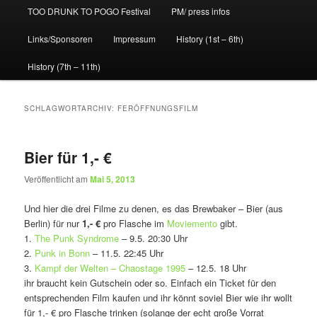
TOO DRUNK TO POGO Festival
PM/ press infos
Links/Sponsoren
Impressum
History (1st – 6th)
History (7th – 11th)
SCHLAGWORTARCHIV:
FERÖFFNUNGSFILM
Bier für 1,- €
Veröffentlicht am
Mai 5, 2013
Und hier die drei Filme zu denen, es das Brewbaker – Bier (aus
Berlin) für nur
1,- €
pro Flasche im
Moviemento
gibt.
1.
The Punk Syndrome
– 9.5. 20:30 Uhr
2.
Punk in Bonn
– 11.5. 22:45 Uhr
3.
Kampf der Welten – Chaostage 1995
– 12.5. 18 Uhr
ihr braucht kein Gutschein oder so. Einfach ein Ticket für den
entsprechenden Film kaufen und ihr könnt soviel Bier wie ihr wollt
für 1,- € pro Flasche trinken (solange der echt große Vorrat