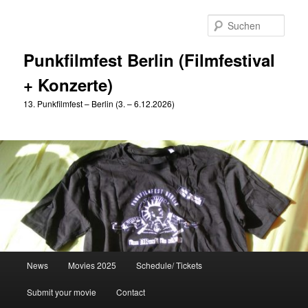
Zum
Zum
primären
sekundären
Such
Inhalt
Inhalt
springen
springen
Punkfilmfest Berlin (Filmfestival
+ Konzerte)
13. Punkfilmfest – Berlin (3. – 6.12.2026)
Hauptmenü
News
Movies 2025
Schedule/ Tickets
Submit your movie
Contact