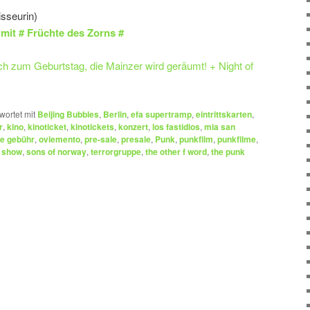
sseurin)
mit # Früchte des Zorns #
 zum Geburtstag, die Mainzer wird geräumt! + Night of
wortet mit
Beijing Bubbles
,
Berlin
,
efa supertramp
,
eintrittskarten
,
r
,
kino
,
kinoticket
,
kinotickets
,
konzert
,
los fastidios
,
mia san
e gebühr
,
oviemento
,
pre-sale
,
presale
,
Punk
,
punkfilm
,
punkfilme
,
,
show
,
sons of norway
,
terrorgruppe
,
the other f word
,
the punk