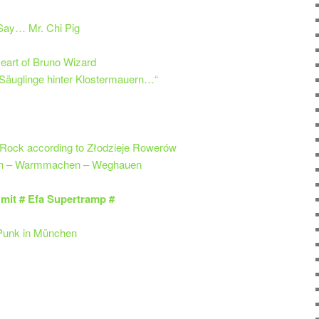
Say… Mr. Chi Pig
eart of Bruno Wizard
 Säuglinge hinter Klostermauern…“
 Rock according to Złodzieje Rowerów
hen – Warmmachen – Weghauen
mit # Efa Supertramp #
unk in München