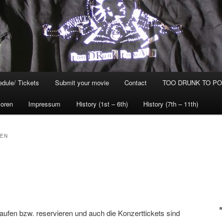
dule/ Tickets
Submit your movie
Contact
TOO DRUNK TO POG
oren
Impressum
History (1st – 6th)
History (7th – 11th)
REN
 kaufen bzw. reservieren und auch die Konzerttickets sind