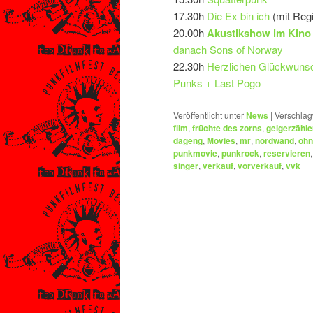
17.30h
Die Ex bin ich
(mit Regi
20.00h
Akustikshow im Kino 
danach Sons of Norway
22.30h
Herzlichen Glückwunsch
Punks + Last Pogo
Veröffentlicht unter
News
|
Verschlag
film
,
früchte des zorns
,
geigerzähle
dageng
,
Movies
,
mr
,
nordwand
,
ohn
punkmovie
,
punkrock
,
reservieren
singer
,
verkauf
,
vorverkauf
,
vvk