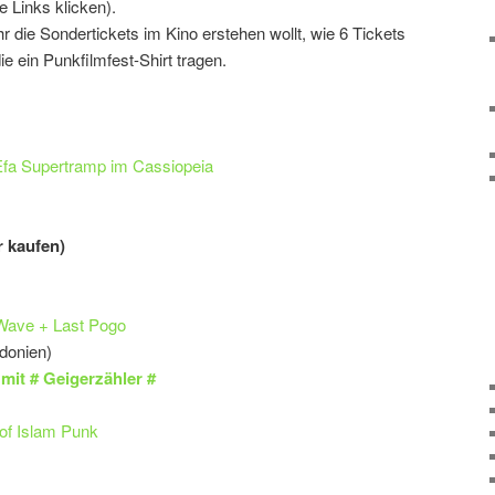
e Links klicken).
r die Sondertickets im Kino erstehen wollt, wie 6 Tickets
 die ein Punkfilmfest-Shirt tragen.
Efa Supertramp im Cassiopeia
r kaufen)
Wave + Last Pogo
onien)
mit # Geigerzähler #
of Islam Punk