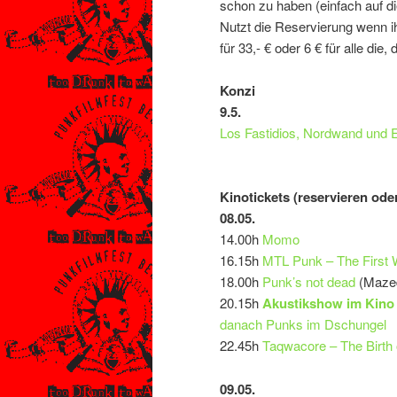
schon zu haben (einfach auf di
Nutzt die Reservierung wenn ih
für 33,- € oder 6 € für alle die,
Konzi
9.5.
Los Fastidios, Nordwand und 
Kinotickets (reservieren ode
08.05.
14.00h
Momo
16.15h
MTL Punk – The First 
18.00h
Punk’s not dead
(Mazed
20.15h
Akustikshow im Kino 
danach Punks im Dschungel
22.45h
Taqwacore – The Birth 
09.05.