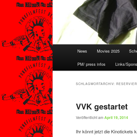
Hauptmenü
News
Movies 2025
Sche
PM/ press infos
Links/Spons
SCHLAGWORTARCHIV:
RESERVIE
VVK gestartet
Veröffentlicht am
April 19, 2014
Ihr könnt jetzt die Kinotickets