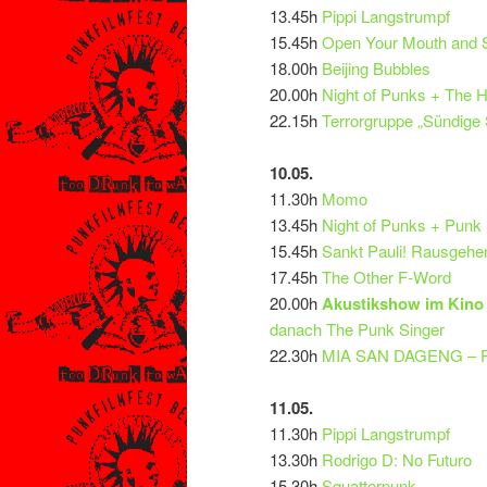
13.45h
Pippi Langstrumpf
15.45h
Open Your Mouth and 
18.00h
Beijing Bubbles
20.00h
Night of Punks + The H
22.15h
Terrorgruppe „Sündige
10.05.
11.30h
Momo
13.45h
Night of Punks + Punk
15.45h
Sankt Pauli! Rausge
17.45h
The Other F-Word
20.00h
Akustikshow im Kino 
danach The Punk Singer
22.30h
MIA SAN DAGENG – P
11.05.
11.30h
Pippi Langstrumpf
13.30h
Rodrigo D: No Futuro
15.30h
Squatterpunk