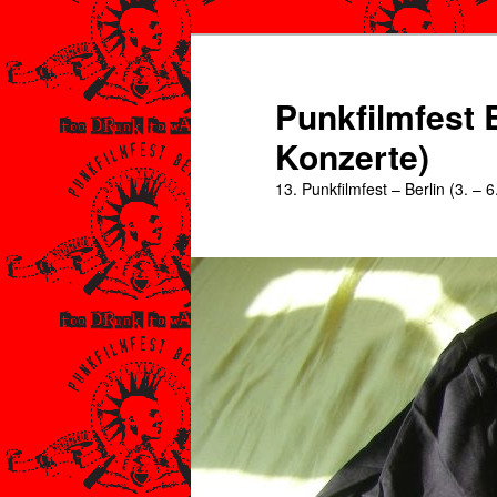
Zum
Zum
primären
sekundären
Inhalt
Inhalt
Punkfilmfest B
springen
springen
Konzerte)
13. Punkfilmfest – Berlin (3. – 