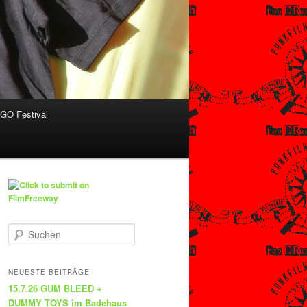
O Festival
S
u
c
h
NEUESTE BEITRÄGE
e
15.7.26 GUM BLEED +
n
DUMMY TOYS im Badehaus